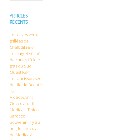
ARTICLES
RÉCENTS
Les olives vertes
grillées de
Chalkidiki Bio
Le magret séché
de canard à foie
gras du Sud
Ouest IGP
Le saucisson sec
de l’Ile de Beauté
IGP
A découvrir :
Cioccolato di
Modica – Tipico
Barocco
Souvenir : il y a 3
ans, le chocolat
de Modica à