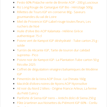
Pesto 60% Pistache verte de Bronte AOP - 200 g Luscioux
Riz Long Rouge de Camargue IGP Bio - Hériztage 500g
Rillettes de Tours IGP en conserve 80g - Saveurs
gourmandes du val de Loire
Miel de Provence IGP-Label rouge toutes fleurs, Les
ruchers de Noé
Huile d'olive Bio AOP Kalamata - Hélène Grèce
authentique 75 cl
Poivre vert de Kampot IGP déshydraté - Tube carton 25 g -
solde
Turrón de Alicante IGP, Tarte de touron dur calidad
suprema - Pico
Poivre noir de Kampot IGP- La Plantation Tube carton 50 g
Récolte 2025
Coffret de dégustation vinaigres balsamiques de Modène
IGP
Pimentón de la Vera AOP Doux - La Chinata 160g
Macérât d’olives noires de Nyons AOP Nyonsolive
Ail noir du Nord 2 têtes - Origine France Arleux, La ferme
du Petit Cuincy
Panforte di Siena IGP nero – Antichi dolci di Siena 250 g
Pâte à tartiner aux Noisettes du Piémont IGP 60% - Corilu