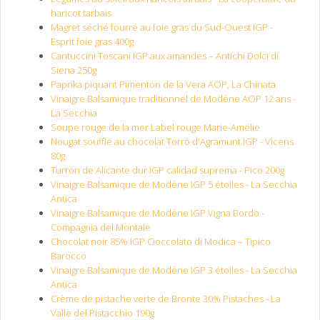
haricot tarbais
Magret séché fourré au foie gras du Sud-Ouest IGP -
Esprit foie gras 400g
Cantuccini Toscani IGP aux amandes – Antichi Dolci di
Siena 250g
Paprika piquant Pimentón de la Vera AOP, La Chinata
Vinaigre Balsamique traditionnel de Modène AOP 12 ans -
La Secchia
Soupe rouge de la mer Label rouge Marie-Amélie
Nougat soufflé au chocolat Torró d'Agramunt IGP - Vicens
80g
Turrón de Alicante dur IGP calidad suprema - Pico 200g
Vinaigre Balsamique de Modène IGP 5 étoiles - La Secchia
Antica
Vinaigre Balsamique de Modène IGP Vigna Bordo -
Compagnia del Montale
Chocolat noir 85% IGP Cioccolato di Modica – Tipico
Barocco
Vinaigre Balsamique de Modène IGP 3 étoiles - La Secchia
Antica
Crème de pistache verte de Bronte 30% Pistaches - La
Valle del Pistacchio 190g