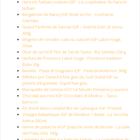
Haricots Tarbais cuisinés IGP - La coopérative du haricot
tarbais
Bergamote de Nancy IGP Boite en fer - Confiserie
Stanislas
Grand Panforte de Sienne IGP – Antichi Dolci di Siena
450g
Mogette de Vendée cuite au naturel IGP-Label rouge,
Olvac
Fleur de sel AOP Flor de Sal de Tavira - Rui Simeão 250 g
Herbes de Provence Label rouge - Provence tradition
Boite 30g
Bavette - Pasta di Gragnano IGP - Pasta Buondonno 500g
Rillettes pur Canard à foie gras du Sud Ouest IGP au
piment d'Espelette - Esprit foie gras
Blanquette de Limoux AOC Le Moulin Domaine J.Laurens
Chocolat aux noix IGP Cioccolato di Modica – Tipico
Barocco
Riz Rond demi-complet Bio de Camargue IGP, Priméal
Vinaigre Balsamique IGP de Modène 1 étoile - La Secchia
Antica 500 ml
Farine de pistache AOP pistache verte de Bronte - La valle
del Pistacchio 100g
Légumes du soleil aux haricots tarbais - La coopérative du