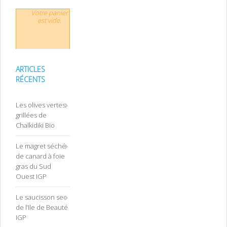
Votre panier
est vide.
ARTICLES
RÉCENTS
Les olives vertes
grillées de
Chalkidiki Bio
Le magret séché
de canard à foie
gras du Sud
Ouest IGP
Le saucisson sec
de l’Ile de Beauté
IGP