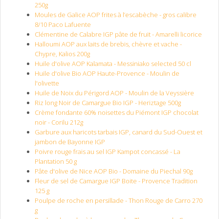
250g
Moules de Galice AOP frites à l’escabèche - gros calibre
8/10 Paco Lafuente
Clémentine de Calabre IGP pâte de fruit - Amarelli licorice
Halloumi AOP aux laits de brebis, chèvre et vache -
Chypre, Kalios 200g
Huile d'olive AOP Kalamata - Messiniako selected 50 cl
Huile d'olive Bio AOP Haute-Provence - Moulin de
l'olivette
Huile de Noix du Périgord AOP - Moulin de la Veyssière
Riz long Noir de Camargue Bio IGP - Heriztage 500g
Crème fondante 60% noisettes du Piémont IGP chocolat
noir - Corilu 212g
Garbure aux haricots tarbais IGP, canard du Sud-Ouest et
jambon de Bayonne IGP
Poivre rouge frais au sel IGP Kampot concassé - La
Plantation 50 g
Pâte d'olive de Nice AOP Bio - Domaine du Piechal 90g
Fleur de sel de Camargue IGP Boite - Provence Tradition
125 g
Poulpe de roche en persillade - Thon Rouge de Carro 270
g