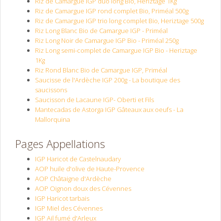
Riz de Camargue IGP duo long Bio, Heriztage 1Kg
Riz de Camargue IGP rond complet Bio, Priméal 500g
Riz de Camargue IGP trio long complet Bio, Heriztage 500g
Riz Long Blanc Bio de Camargue IGP - Priméal
Riz Long Noir de Camargue IGP Bio - Priméal 250g
Riz Long semi-complet de Camargue IGP Bio - Heriztage
1Kg
Riz Rond Blanc Bio de Camargue IGP, Priméal
Saucisse de l'Ardèche IGP 200g - La boutique des
saucissons
Saucisson de Lacaune IGP- Oberti et Fils
Mantecadas de Astorga IGP Gâteaux aux oeufs - La
Mallorquina
Pages Appellations
IGP Haricot de Castelnaudary
AOP huile d'olive de Haute-Provence
AOP Châtaigne d'Ardèche
AOP Oignon doux des Cévennes
IGP Haricot tarbais
IGP Miel des Cévennes
IGP Ail fumé d'Arleux