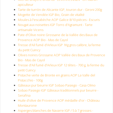
apiculteur
Tarte de turrón de Alicante IGP, touron dur - Gironi 200g
Mogette de Vendée IGP Bio, Grain de vitalité
Moules à l'escabèche AOP Galice 8/10 pièces - Escuris
Nougat aux noisettes IGP Torro d'Agramunt - Tarte
artisanale Vicens
Pate d'Olive noire Grossane de la Vallée des Baux de
Provence AOP Bio - Mas de Cayol
Tresse d'Ail fumé d'Arleux IGP 1Kg gros calibre, la ferme
du petit Cuincy
Olives noires Grossane AOP Vallée des Baux de Provence
Bio - Mas de Cayol
Tresse d'Ail fumé d'Arleux IGP 12 têtes - 700 g, la ferme du
petit Cuincy
Pistache verte de Bronte en grains AOP La Valle del
Pistacchio - 100g
Gâteaux pur beurre IGP Sobao Pasiego - Casa Olmo
Sobao Pasiego IGP Gâteaux traditionnels pur beurre -
Serafina
Huile d'olive de Provence AOP médaille d'or - Château
Montaurone
Asperges blanches de Navarre IGP / 5 à 7 grosses -