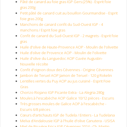
Pâté de canard au foie gras IGP Gers (25%) - Esprit foie
gras 200g
Petit pâté de canard cuit au bouillon Gourmandise - Esprit
foie gras 200g
Manchons de canard confit du Sud-Ouest IGP - 4
manchons / Esprit foie gras
Confit de canard du Sud-Ouest IGP - 2 magrets - Esprit foie
gras
Huile d'olive de Haute-Provence AOP - Moulin de l'olivette
Huile d’olive de Provence AOP - Moulin de l'olivette
Huile d'olive du Languedoc AOP Cuvée Augustin-
Nouvelle récolte
Confit d'oignon doux des Cévennes - Origine Cévennes
Jambon de Teruel AOP Jamon de Teruel - 120 g Rokelin
Lentilles vertes du Puy AOP au jus cuisiné - Esprit Foie
Gras
Chorizo Riojano IGP Picante Extra - La Alegria 280g
Moules à l'escabèche AOP Galice 10/12 pièces - Escuris
Très grosses moules de Galice AOP à l'escabèche -
Escuris 6/8 pièces
Cœurs d'artichauts IGP de Tudela / Entiers - La Tudelana
Melva d’Andalousie IGP à l'huile d'olive Canutera - USISA
Miel de Bruyère Erica IGP Cévennes 2024 - Ch. Martin