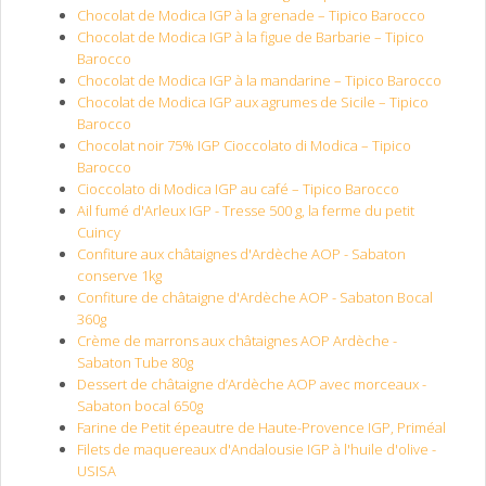
Chocolat de Modica IGP à la grenade – Tipico Barocco
Chocolat de Modica IGP à la figue de Barbarie – Tipico
Barocco
Chocolat de Modica IGP à la mandarine – Tipico Barocco
Chocolat de Modica IGP aux agrumes de Sicile – Tipico
Barocco
Chocolat noir 75% IGP Cioccolato di Modica – Tipico
Barocco
Cioccolato di Modica IGP au café – Tipico Barocco
Ail fumé d'Arleux IGP - Tresse 500 g, la ferme du petit
Cuincy
Confiture aux châtaignes d'Ardèche AOP - Sabaton
conserve 1kg
Confiture de châtaigne d'Ardèche AOP - Sabaton Bocal
360g
Crème de marrons aux châtaignes AOP Ardèche -
Sabaton Tube 80g
Dessert de châtaigne d’Ardèche AOP avec morceaux -
Sabaton bocal 650g
Farine de Petit épeautre de Haute-Provence IGP, Priméal
Filets de maquereaux d'Andalousie IGP à l'huile d'olive -
USISA