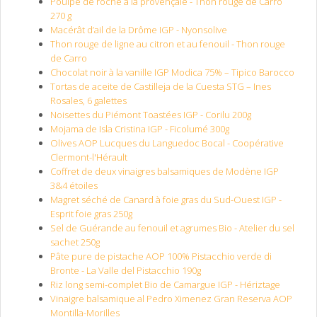
Poulpe de roche à la provençale - Thon rouge de Carro
270 g
Macérât d’ail de la Drôme IGP - Nyonsolive
Thon rouge de ligne au citron et au fenouil - Thon rouge
de Carro
Chocolat noir à la vanille IGP Modica 75% – Tipico Barocco
Tortas de aceite de Castilleja de la Cuesta STG – Ines
Rosales, 6 galettes
Noisettes du Piémont Toastées IGP - Corilu 200g
Mojama de Isla Cristina IGP - Ficolumé 300g
Olives AOP Lucques du Languedoc Bocal - Coopérative
Clermont-l'Hérault
Coffret de deux vinaigres balsamiques de Modène IGP
3&4 étoiles
Magret séché de Canard à foie gras du Sud-Ouest IGP -
Esprit foie gras 250g
Sel de Guérande au fenouil et agrumes Bio - Atelier du sel
sachet 250g
Pâte pure de pistache AOP 100% Pistacchio verde di
Bronte - La Valle del Pistacchio 190g
Riz long semi-complet Bio de Camargue IGP - Hériztage
Vinaigre balsamique al Pedro Ximenez Gran Reserva AOP
Montilla-Morilles