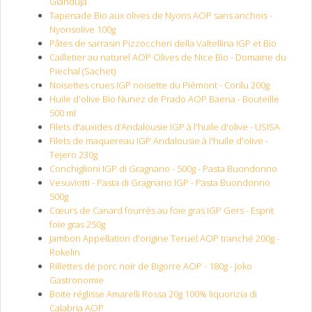
Gianduja
Tapenade Bio aux olives de Nyons AOP sans anchois -
Nyonsolive 100g
Pâtes de sarrasin Pizzoccheri della Valtellina IGP et Bio
Cailletier au naturel AOP Olives de Nice Bio - Domaine du
Piechal (Sachet)
Noisettes crues IGP noisette du Piémont - Corilu 200g
Huile d'olive Bio Nunez de Prado AOP Baena - Bouteille
500 ml
Filets d'auxides d’Andalousie IGP à l'huile d'olive - USISA
Filets de maquereau IGP Andalousie à l'huile d'olive -
Tejero 230g
Conchiglioni IGP di Gragnano - 500g - Pasta Buondonno
Vesuviotti - Pasta di Gragnano IGP - Pasta Buondonno
500g
Cœurs de Canard fourrés au foie gras IGP Gers - Esprit
foie gras 250g
Jambon Appellation d'origine Teruel AOP tranché 200g -
Rokelin
Rillettes de porc noir de Bigorre AOP - 180g - Joko
Gastronomie
Boite réglisse Amarelli Rossa 20g 100% liquorizia di
Calabria AOP