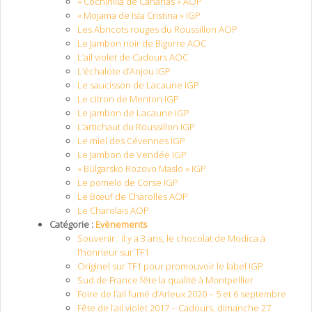
« Cochinilla de Canarias » AOP
« Mojama de Isla Cristina » IGP
Les Abricots rouges du Roussillon AOP
Le Jambon noir de Bigorre AOC
L’ail violet de Cadours AOC
L’échalote d’Anjou IGP
Le saucisson de Lacaune IGP
Le citron de Menton IGP
Le jambon de Lacaune IGP
L’artichaut du Roussillon IGP
Le miel des Cévennes IGP
Le Jambon de Vendée IGP
« Bŭlgarsko Rozovo Maslo » IGP
Le pomelo de Corse IGP
Le Bœuf de Charolles AOP
Le Charolais AOP
Catégorie :
Evènements
Souvenir : il y a 3 ans, le chocolat de Modica à
l’honneur sur TF1
Originel sur TF1 pour promouvoir le label IGP
Sud de France fête la qualité à Montpellier
Foire de l’ail fumé d’Arleux 2020 – 5 et 6 septembre
Fête de l’ail violet 2017 – Cadours, dimanche 27