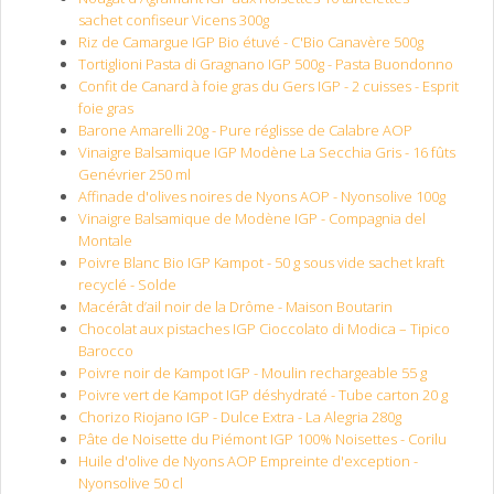
sachet confiseur Vicens 300g
Riz de Camargue IGP Bio étuvé - C'Bio Canavère 500g
Tortiglioni Pasta di Gragnano IGP 500g - Pasta Buondonno
Confit de Canard à foie gras du Gers IGP - 2 cuisses - Esprit
foie gras
Barone Amarelli 20g - Pure réglisse de Calabre AOP
Vinaigre Balsamique IGP Modène La Secchia Gris - 16 fûts
Genévrier 250 ml
Affinade d'olives noires de Nyons AOP - Nyonsolive 100g
Vinaigre Balsamique de Modène IGP - Compagnia del
Montale
Poivre Blanc Bio IGP Kampot - 50 g sous vide sachet kraft
recyclé - Solde
Macérât d’ail noir de la Drôme - Maison Boutarin
Chocolat aux pistaches IGP Cioccolato di Modica – Tipico
Barocco
Poivre noir de Kampot IGP - Moulin rechargeable 55 g
Poivre vert de Kampot IGP déshydraté - Tube carton 20 g
Chorizo Riojano IGP - Dulce Extra - La Alegria 280g
Pâte de Noisette du Piémont IGP 100% Noisettes - Corilu
Huile d'olive de Nyons AOP Empreinte d'exception -
Nyonsolive 50 cl