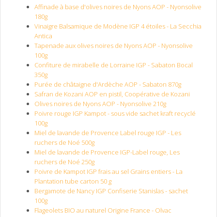
Affinade à base d'olives noires de Nyons AOP - Nyonsolive
180g
Vinaigre Balsamique de Modène IGP 4 étoiles - La Secchia
Antica
Tapenade aux olives noires de Nyons AOP - Nyonsolive
100g
Confiture de mirabelle de Lorraine IGP - Sabaton Bocal
350g
Purée de châtaigne d'Ardèche AOP - Sabaton 870g
Safran de Kozani AOP en pistil, Coopérative de Kozani
Olives noires de Nyons AOP - Nyonsolive 210g
Poivre rouge IGP Kampot - sous vide sachet kraft recyclé
100g
Miel de lavande de Provence Label rouge IGP - Les
ruchers de Noé 500g
Miel de lavande de Provence IGP-Label rouge, Les
ruchers de Noé 250g
Poivre de Kampot IGP frais au sel Grains entiers - La
Plantation tube carton 50 g
Bergamote de Nancy IGP Confiserie Stanislas - sachet
100g
Flageolets BIO au naturel Origine France - Olvac