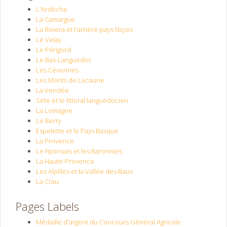
L'Ardèche
La Camargue
La Riviera et l'arrière-pays Niçois
Le Velay
Le Périgord
Le Bas-Languedoc
Les Cévennes
Les Monts de Lacaune
La Vendée
Sète et le littoral languedocien
La Lomagne
Le Berry
Espelette et le Pays Basque
La Provence
Le Nyonsais et les Baronnies
La Haute-Provence
Les Alpilles et la Vallée des Baux
La Crau
Pages Labels
Médaille d'argent du Concours Général Agricole