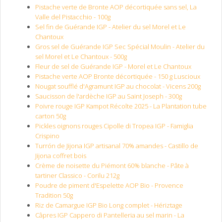
Pistache verte de Bronte AOP décortiquée sans sel, La
Valle del Pistacchio - 100g
Sel fin de Guérande IGP - Atelier du sel Morel et Le
Chantoux
Gros sel de Guérande IGP Sec Spécial Moulin - Atelier du
sel Morel et Le Chantoux - 500g
Fleur de sel de Guérande IGP - Morel et Le Chantoux
Pistache verte AOP Bronte décortiquée - 150 g Luscioux
Nougat soufflé d'Agramunt IGP au chocolat - Vicens 200g
Saucisson de l'ardèche IGP au Saint Joseph - 300g
Poivre rouge IGP Kampot Récolte 2025 - La Plantation tube
carton 50g
Pickles oignons rouges Cipolle di Tropea IGP - Famiglia
Crispino
Turrón de Jijona IGP artisanal 70% amandes - Castillo de
Jijona coffret bois
Crème de noisette du Piémont 60% blanche - Pâte à
tartiner Classico - Corilu 212g
Poudre de piment d'Espelette AOP Bio - Provence
Tradition 50g
Riz de Camargue IGP Bio Long complet - Hériztage
Câpres IGP Cappero di Pantelleria au sel marin - La