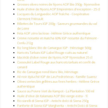
Grosses olives noires de Nyons AOP Bio 350g - Nyonsolive
Huile d'olive de Nyons AOP Empreintes d'exception - 25 cl
Lucques du Languedoc AOP fraîche - Coopérative
Clermont l'Hérault
Rillettes de Tours IGP 200g - Saveurs gourmandes du val
de Loire
Feta AOP zéro lactose - Hélène Grèce authentique
Crème noisette et matcha 60% IGP noisette du Piémont -
Corilu 212g
Riz long blanc Bio de Camargue IGP - Hériztage 500g
Haricots Tarbais IGP Label Rouge cuits au naturel
Macérât d’olive noire de Nyons AOP Nyonsolive 25 cl
Cassoulet Label Rouge aux haricots tarbais et confit de
canard
Riz de Camargue rond blanc Bio, Hériztage
Ail noir épluché IGP de Las Pedroñeras - Famille Suarez
Olives vertes bio grillées aux fines herbes - Hélène Grèce
authentique
Sauce au Poivre Vert de Kampot - La Plantation 100 ml
Huile d'olive de Kalamata AOP Bio vierge extra - 1l
Ricciarelli di Siena IGP - Antichi dolci di Siena 250g
Panforte di Siena IGP Margherita – Antichi Dolci di Siena