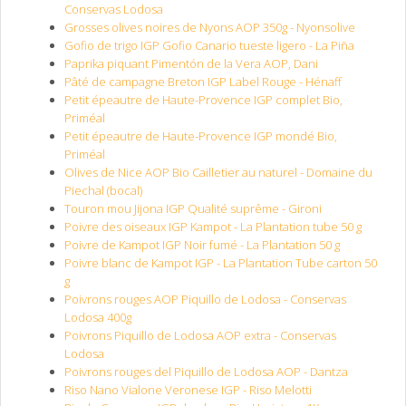
Conservas Lodosa
Grosses olives noires de Nyons AOP 350g - Nyonsolive
Gofio de trigo IGP Gofio Canario tueste ligero - La Piña
Paprika piquant Pimentón de la Vera AOP, Dani
Pâté de campagne Breton IGP Label Rouge - Hénaff
Petit épeautre de Haute-Provence IGP complet Bio,
Priméal
Petit épeautre de Haute-Provence IGP mondé Bio,
Priméal
Olives de Nice AOP Bio Cailletier au naturel - Domaine du
Piechal (bocal)
Touron mou Jijona IGP Qualité suprême - Gironi
Poivre des oiseaux IGP Kampot - La Plantation tube 50 g
Poivre de Kampot IGP Noir fumé - La Plantation 50 g
Poivre blanc de Kampot IGP - La Plantation Tube carton 50
g
Poivrons rouges AOP Piquillo de Lodosa - Conservas
Lodosa 400g
Poivrons Piquillo de Lodosa AOP extra - Conservas
Lodosa
Poivrons rouges del Piquillo de Lodosa AOP - Dantza
Riso Nano Vialone Veronese IGP - Riso Melotti