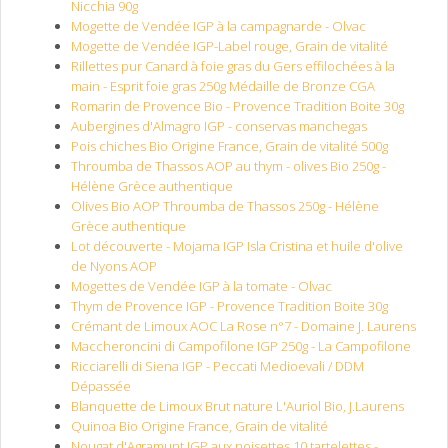
Nicchia 90g
Mogette de Vendée IGP à la campagnarde - Olvac
Mogette de Vendée IGP-Label rouge, Grain de vitalité
Rillettes pur Canard à foie gras du Gers effilochées à la
main - Esprit foie gras 250g Médaille de Bronze CGA
Romarin de Provence Bio - Provence Tradition Boite 30g
Aubergines d'Almagro IGP - conservas manchegas
Pois chiches Bio Origine France, Grain de vitalité 500g
Throumba de Thassos AOP au thym - olives Bio 250g -
Hélène Grèce authentique
Olives Bio AOP Throumba de Thassos 250g - Hélène
Grèce authentique
Lot découverte - Mojama IGP Isla Cristina et huile d'olive
de Nyons AOP
Mogettes de Vendée IGP à la tomate - Olvac
Thym de Provence IGP - Provence Tradition Boite 30g
Crémant de Limoux AOC La Rose n°7 - Domaine J. Laurens
Maccheroncini di Campofilone IGP 250g - La Campofilone
Ricciarelli di Siena IGP - Peccati Medioevali / DDM
Dépassée
Blanquette de Limoux Brut nature L'Auriol Bio, J.Laurens
Quinoa Bio Origine France, Grain de vitalité
Nougat d'Agramunt IGP aux noisettes 10 tartelettes -