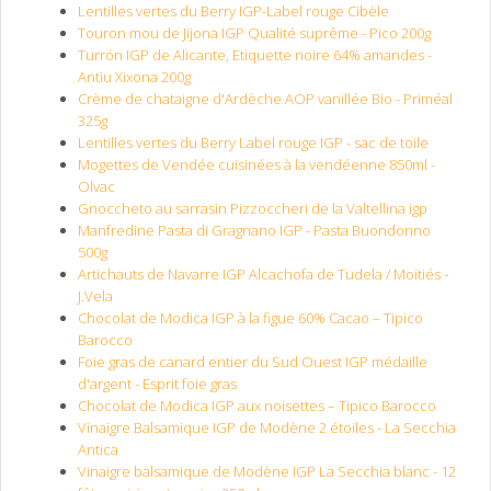
Lentilles vertes du Berry IGP-Label rouge Cibèle
Touron mou de Jijona IGP Qualité suprême - Pico 200g
Turrón IGP de Alicante, Etiquette noire 64% amandes -
Antiu Xixona 200g
Crème de chataigne d'Ardèche AOP vanillée Bio - Priméal
325g
Lentilles vertes du Berry Label rouge IGP - sac de toile
Mogettes de Vendée cuisinées à la vendéenne 850ml -
Olvac
Gnoccheto au sarrasin Pizzoccheri de la Valtellina igp
Manfredine Pasta di Gragnano IGP - Pasta Buondonno
500g
Artichauts de Navarre IGP Alcachofa de Tudela / Moitiés -
J.Vela
Chocolat de Modica IGP à la figue 60% Cacao – Tipico
Barocco
Foie gras de canard entier du Sud Ouest IGP médaille
d'argent - Esprit foie gras
Chocolat de Modica IGP aux noisettes – Tipico Barocco
Vinaigre Balsamique IGP de Modène 2 étoiles - La Secchia
Antica
Vinaigre balsamique de Modène IGP La Secchia blanc - 12