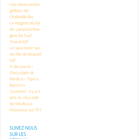
Les olives vertes
grillées de
Chalkidiki Bio
Le magret séché
de canard à foie
gras du Sud
Ouest IGP
Le saucisson sec
de l’Ile de Beauté
IGP
A découvrir :
Cioccolato di
Modica – Tipico
Barocco
Souvenir : il y a 3
ans, le chocolat
de Modica à
l’honneur sur TF1
SUIVEZ NOUS
SUR LES