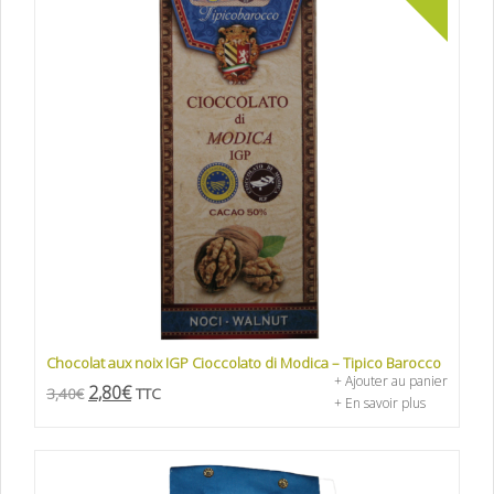
Chocolat aux noix IGP Cioccolato di Modica – Tipico Barocco
+ Ajouter au panier
2,80
€
3,40
€
TTC
+ En savoir plus