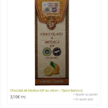
Chocolat de Modica IGP au citron – Tipico Barocco
+ Ajouter au panier
3,10
€
TTC
+ En savoir plus