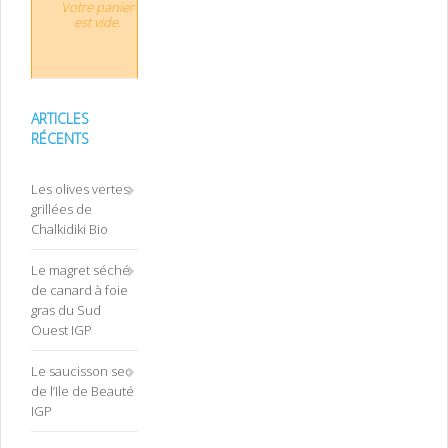
Votre panier
est vide.
ARTICLES
RÉCENTS
Les olives vertes
grillées de
Chalkidiki Bio
Le magret séché
de canard à foie
gras du Sud
Ouest IGP
Le saucisson sec
de l’Ile de Beauté
IGP