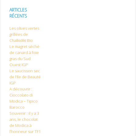
ARTICLES
RÉCENTS
Les olives vertes
grillées de
Chalkidiki Bio
Le magret séché
de canard à foie
gras du Sud
Ouest IGP
Le saucisson sec
de l’Ile de Beauté
IGP
A découvrir :
Cioccolato di
Modica – Tipico
Barocco
Souvenir : il y a 3
ans, le chocolat
de Modica à
l’honneur sur TF1