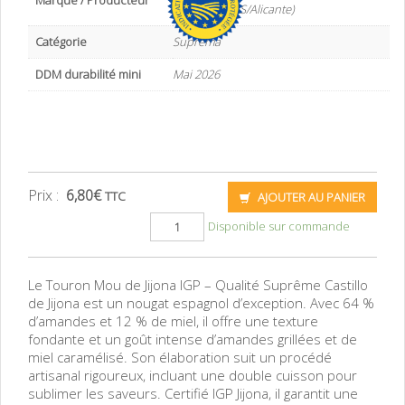
Marque / Producteur
SA – Jijona (ES/Alicante)
Catégorie
Suprema
DDM durabilité mini
Mai 2026
Prix :
6,80
€
TTC
AJOUTER AU PANIER
Disponible sur commande
Le Touron Mou de Jijona IGP – Qualité Suprême Castillo
de Jijona est un nougat espagnol d’exception. Avec 64 %
d’amandes et 12 % de miel, il offre une texture
fondante et un goût intense d’amandes grillées et de
miel caramélisé. Son élaboration suit un procédé
artisanal rigoureux, incluant une double cuisson pour
sublimer les saveurs. Certifié IGP Jijona, il garantit une