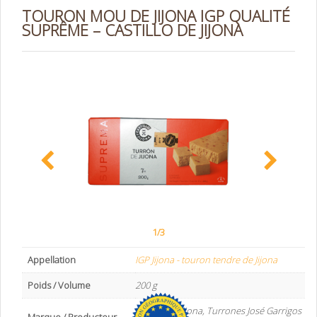
TOURON MOU DE JIJONA IGP QUALITÉ
SUPRÊME – CASTILLO DE JIJONA
1/3
Appellation
IGP Jijona - touron tendre de Jijona
Poids / Volume
200 g
Castillo de Jijona, Turrones José Garrigos