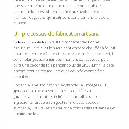
d’exception : 64 % d’amandes et 12 % de miel, garantissant
une saveur riche et une onctuosité incomparable. Sa
texture unique est obtenue grâce au savoir-faire des
maîtres nougatiers, qui maîtrisent parfaitement l’art de la
cuisson.
Un processus de fabrication artisanal
Le touron mou de Jijona
suit un procédé traditionnel
rigoureux. Le miel et le sucre sont d’abord chauffés à feu vif
pour former une pâte onctueuse. Après refroidissement, ils
sont mélangés aux amandes finement concassées, puis
cuits une seconde fois pendant plus de 2h30. Enfin, la pâte
encore chaude est moulée et découpée avant d’être
emballée.
Portant le label Indication Géographique Protégée (IGP)
Jijona, ce touron est soumis à des contrôles stricts
garantissant son authenticité et la traçabilité de ses
ingrédients. Grâce à son goût raffiné et sa douceur
inimitable, il ravira les amateurs de confiseries artisanales et
traditionnelles.
Cependant. Néanmoins. Pourtant.Cependant. Néanmoins.
Pourtant.Néanmoins. Pourtant.