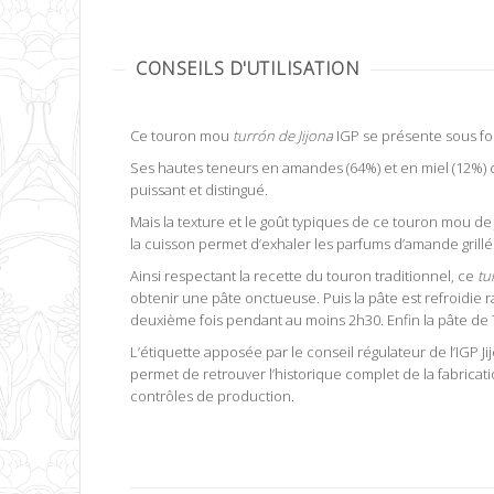
CONSEILS D'UTILISATION
Ce touron mou
turrón de Jijona
IGP se présente sous for
Ses hautes teneurs en amandes (64%) et en miel (12%)
puissant et distingué.
Mais la texture et le goût typiques de ce touron mou de J
la cuisson permet d’exhaler les parfums d’amande grillé
Ainsi respectant la recette du touron traditionnel, ce
tu
obtenir une pâte onctueuse. Puis la pâte est refroidie 
deuxième fois pendant au moins 2h30. Enfin la pâte d
L’étiquette apposée par le conseil régulateur de l’IGP Ji
permet de retrouver l’historique complet de la fabricatio
contrôles de production.
touron tendre IGP Jijona qualité supérieure turron, très riche en am