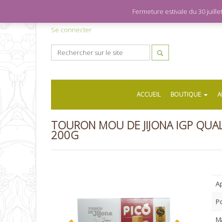
Fermeture estivale du 30 juil
Se connecter
ACCUEIL
BOUTIQUE
A
TOURON MOU DE JIJONA IGP QUAL
200G
Ap
P
M