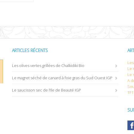
ARTICLES RÉCENTS
AR
Les 
Les olives vertes grillées de Chalkidiki Bio
Le 
Le 
Le magret séché de canard à foie gras du Sud Ouest IGP
A d
Sou
Le saucisson sec de l’Ile de Beauté IGP
TF1
SU