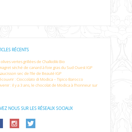
TICLES RÉCENTS
olives vertes grillées de Chalkidiki Bio
magret séché de canard à foie gras du Sud Ouest IGP
saucisson sec de l’Ile de Beauté IGP
écouvrir : Cioccolato di Modica – Tipico Barocco
venir : il y a 3 ans, le chocolat de Modica à l’honneur sur
IVEZ NOUS SUR LES RÉSEAUX SOCIAUX