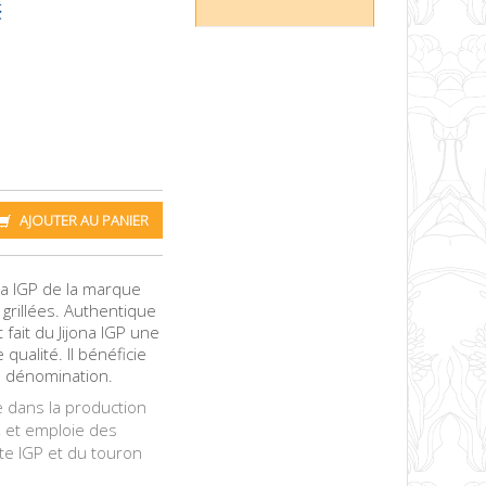
AJOUTER AU PANIER
ona IGP de la marque
 grillées. Authentique
fait du Jijona IGP une
qualité. Il bénéficie
a dénomination.
re dans la production
, et emploie des
te IGP et du touron