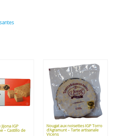
ssantes
Nougat aux noisettes IGP Torro
Jijona IGP
d’Agramunt – Tarte artisanale
 – Castillo de
Vicens