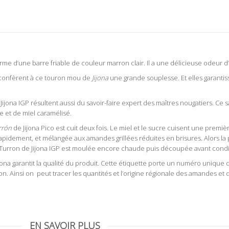
me d’une barre friable de couleur marron clair. Il a une délicieuse odeur d
 confèrent à ce touron mou de
Jijona
une grande souplesse. Et elles garantis
ijona IGP résultent aussi du savoir-faire expert des maîtres nougatiers. Ce sa
e et de miel caramélisé.
rrón
de Jijona Pico est cuit deux fois. Le miel et le sucre cuisent une premièr
rapidement, et mélangée aux amandes grillées réduites en brisures. Alors la
e Turron de Jijona IGP est moulée encore chaude puis découpée avant cond
jona garantit la qualité du produit. Cette étiquette porte un numéro unique d
n. Ainsi on peut tracer les quantités et l’origine régionale des amandes et d
andes au miel pur d’abeille de fleur d’oranger, en direct producteur Xixona pas cher denomina
EN SAVOIR PLUS