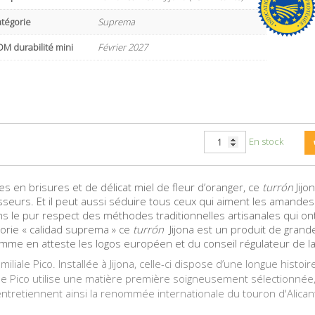
atégorie
Suprema
M durabilité mini
Février 2027
En stock
s en brisures et de délicat miel de fleur d’oranger, ce
turrón
Jij
aisseurs. Et il peut aussi séduire tous ceux qui aiment les amandes
s le pur respect des méthodes traditionnelles artisanales qui ont 
orie « calidad suprema » ce
turrón
Jijona est un produit de grande 
comme en atteste les logos européen et du conseil régulateur de l
miliale Pico. Installée à Jijona, celle-ci dispose d’une longue histoi
se Pico utilise une matière première soigneusement sélectionnée
entretiennent ainsi la renommée internationale du touron d'Alican