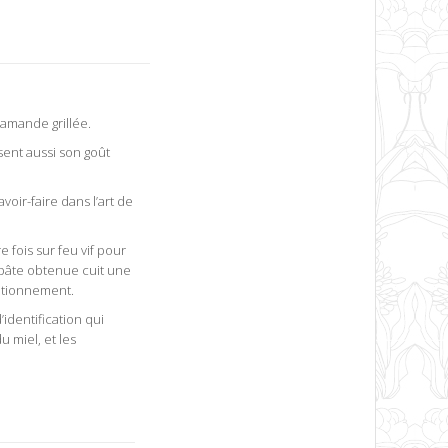
’amande grillée.
sent aussi son goût
voir-faire dans l’art de
e fois sur feu vif pour
 pâte obtenue cuit une
itionnement.
’identification qui
u miel, et les
cion de origen