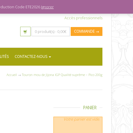
 réduction Code ETE2026
Ignorer
Accès professionnels
0 produit(s) -
0,00
€
COMMANDE →
LITÉS
CONTACTEZ-NOUS
Accueil
→
Touron mou de Jijona IGP Qualité suprême – Pico 200g
PANIER
Votre panier est vide.