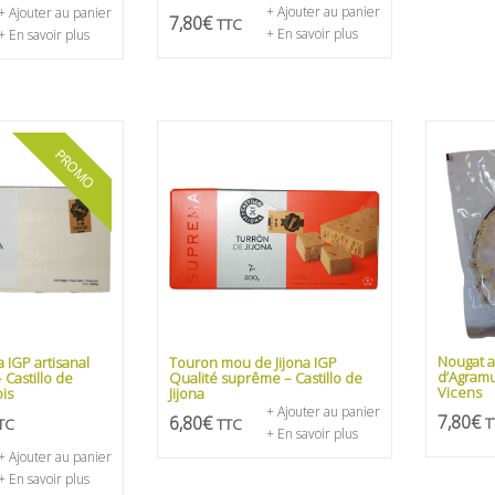
+ Ajouter au panier
+ Ajouter au panier
7,80
€
TTC
+ En savoir plus
+ En savoir plus
PROMO
Nougat a
a IGP artisanal
Touron mou de Jijona IGP
d’Agramu
Castillo de
Qualité suprême – Castillo de
Vicens
ois
Jijona
+ Ajouter au panier
7,80
€
6,80
€
T
TC
TTC
+ En savoir plus
+ Ajouter au panier
+ En savoir plus