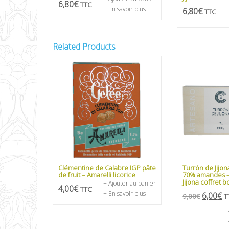
6,80
€
TTC
+ En savoir plus
6,80
€
TTC
Related Products
Clémentine de Calabre IGP pâte
Turrón de Jijon
de fruit – Amarelli licorice
70% amandes – 
Jijona coffret b
+ Ajouter au panier
4,00
€
TTC
+ En savoir plus
6,00
€
9,00
€
T