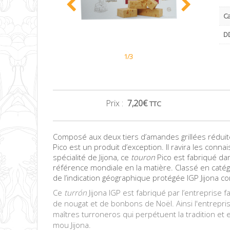
C
DD
1/3
Prix :
7,20
€
TTC
Composé aux deux tiers d’amandes grillées réduite
Pico est un produit d’exception. Il ravira les conn
spécialité de Jijona, ce
touron
Pico est fabriqué dan
référence mondiale en la matière. Classé en catég
de l’indication géographique protégée IGP Jijona 
Ce
turrón
Jijona IGP est fabriqué par l’entreprise fa
de nougat et de bonbons de Noël. Ainsi l'entrepri
maîtres turroneros qui perpétuent la tradition et 
mou Jijona.