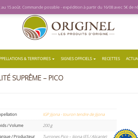
let au 15 août. Commande possible - expédition à partir du 16/08 avec 5€ de
PPELLATIONS & TERRITOIRES
SIGNES OFFICIELS
RECETTES
ACTUA
ITÉ SUPRÊME – PICO
pellation
IGP Jijona - touron tendre de Jijona
oids / Volume
200 g
arque / Producteur
Turrones Pico – Jijona (ES / Alicante)