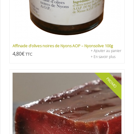
Affinade d’olives noires de Nyons AOP – Nyonsolive 100g
+ Ajouter au panier
4,80
€
TTC
+ En savoir plus
PROMO