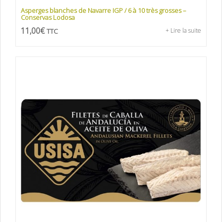
Asperges blanches de Navarre IGP / 6 à 10 très grosses –
Conservas Lodosa
11,00
€
TTC
+ Lire la suite