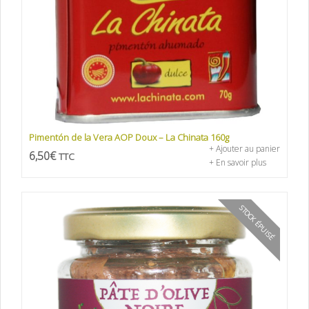
Pimentón de la Vera AOP Doux – La Chinata 160g
+ Ajouter au panier
6,50
€
TTC
+ En savoir plus
STOCK ÉPUISÉ