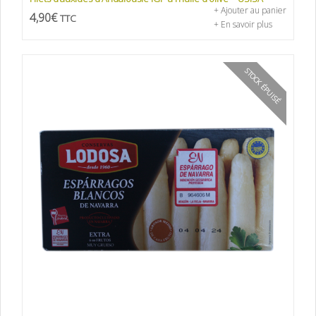
+ Ajouter au panier
4,90
€
TTC
+ En savoir plus
STOCK ÉPUISÉ