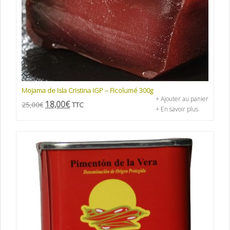
Mojama de Isla Cristina IGP – Ficolumé 300g
+ Ajouter au panier
18,00
€
25,00
€
TTC
+ En savoir plus