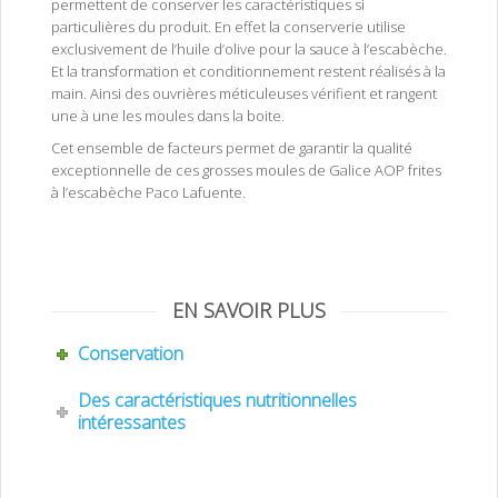
permettent de conserver les caractéristiques si
particulières du produit. En effet la conserverie utilise
exclusivement de l’huile d’olive pour la sauce à l’escabèche.
Et la transformation et conditionnement restent réalisés à la
main. Ainsi des ouvrières méticuleuses vérifient et rangent
une à une les moules dans la boite.
Cet ensemble de facteurs permet de garantir la qualité
exceptionnelle de ces grosses moules de Galice AOP frites
à l’escabèche Paco Lafuente.
Mejillónes fritos de las rías gallegas DOP en escabeche – Grosses moules des
rias de Galice AOP frites à l’escabèche
huile d’olive vierge
EN SAVOIR PLUS
Conservation
Des caractéristiques nutritionnelles
intéressantes