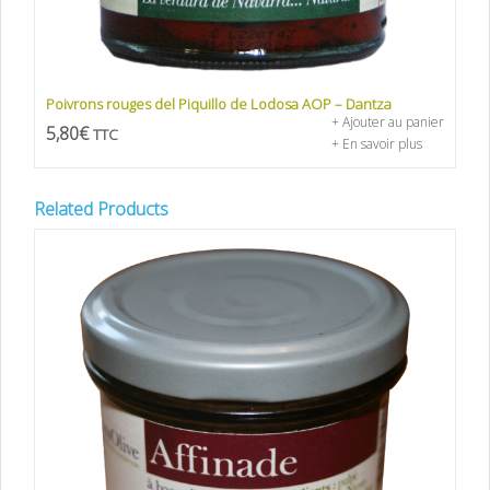
Poivrons rouges del Piquillo de Lodosa AOP – Dantza
+ Ajouter au panier
5,80
€
TTC
+ En savoir plus
Related Products