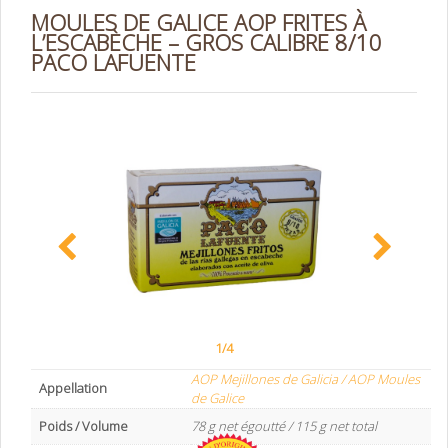
MOULES DE GALICE AOP FRITES À
L’ESCABÈCHE – GROS CALIBRE 8/10
PACO LAFUENTE
1/4
AOP Mejillones de Galicia / AOP Moules
Appellation
de Galice
Poids / Volume
78 g net égoutté / 115 g net total