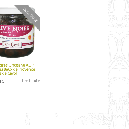
STOCK ÉPUISÉ
oires Grossane AOP
es Baux de Provence
s de Cayol
TC
+ Lire la suite