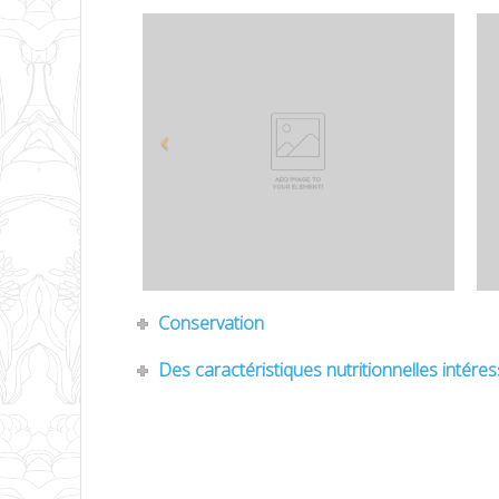
Conservation
Des caractéristiques nutritionnelles intére
IGP, AOP, STG, Label rouge, appellation d’origine contrôlée, appellatio
produit de qualité, produit de terroir, information, cahier des charges