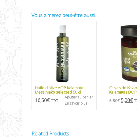
Vous aimerez peut-être aussi…
Huile d’olive AOP Kalamata –
Olives de Kalam
Messiniako selected 50 cl
Kalamatas DOP
+ Ajouter au panier
16,50
€
5,00
€
TTC
6,80
€
T
+ En savoir plus
Related Products