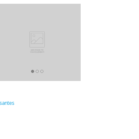
ssantes
n d’origine protégée, certification, produit contrôlé, indication géographique protégée, inao, IN