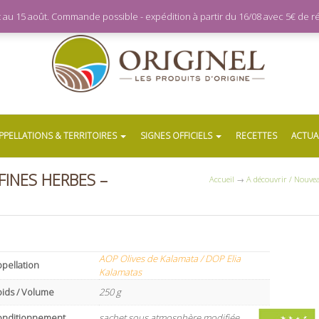
let au 15 août. Commande possible - expédition à partir du 16/08 avec 5€ de
PPELLATIONS & TERRITOIRES
SIGNES OFFICIELS
RECETTES
ACTUA
FINES HERBES –
Accueil
→
A découvrir / Nouve
AOP Olives de Kalamata / DOP Elia
pellation
Kalamatas
oids / Volume
250 g
onditionnement
sachet sous atmosphère modifiée