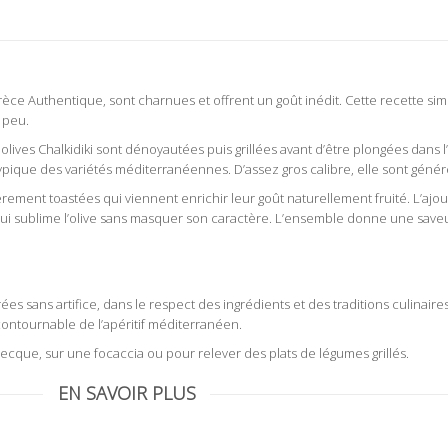
Grèce Authentique, sont charnues et offrent un goût inédit. Cette recette si
 peu.
ives Chalkidiki sont dénoyautées puis grillées avant d’être plongées dans l’h
typique des variétés méditerranéennes. D’assez gros calibre, elle sont gén
rement toastées qui viennent enrichir leur goût naturellement fruité. L’ajo
ui sublime l’olive sans masquer son caractère. L’ensemble donne une saveur 
ertes bio grillées aux fines herbes
rées sans artifice, dans le respect des ingrédients et des traditions culinair
ontournable de l’apéritif méditerranéen.
ecque, sur une focaccia ou pour relever des plats de légumes grillés.
EN SAVOIR PLUS