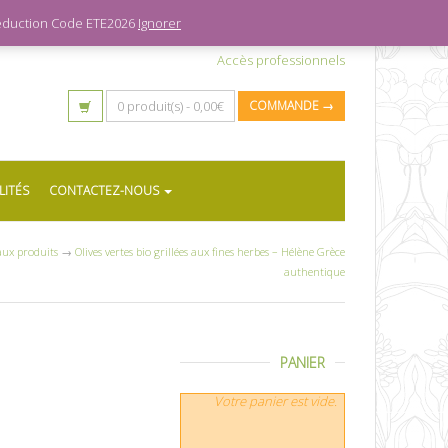
 réduction Code ETE2026
Ignorer
Accès professionnels
0 produit(s) -
0,00
€
COMMANDE →
LITÉS
CONTACTEZ-NOUS
aux produits
→
Olives vertes bio grillées aux fines herbes – Hélène Grèce
authentique
PANIER
Votre panier est vide.