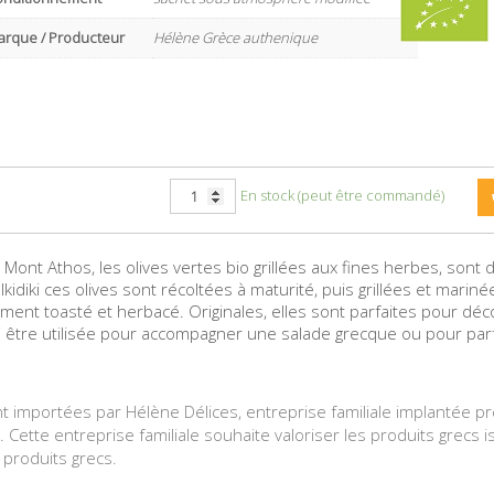
arque / Producteur
Hélène Grèce authenique
En stock (peut être commandé)
 Mont Athos, les olives vertes bio grillées aux fines herbes, sont
alkidiki ces olives sont récoltées à maturité, puis grillées et marin
ement toasté et herbacé. Originales, elles sont parfaites pour déc
si être utilisée pour accompagner une salade grecque ou pour pa
, Messénie, Grèce
nt importées par Hélène Délices, entreprise familiale implantée pr
Cette entreprise familiale souhaite valoriser les produits grecs i
 produits grecs.