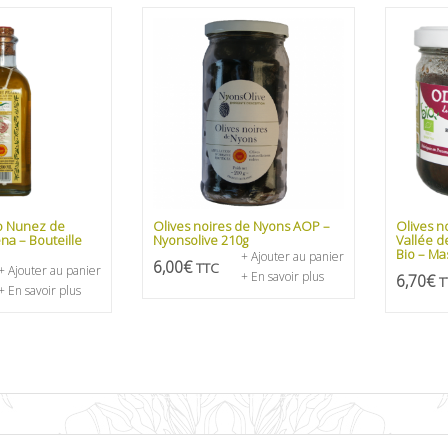
io Nunez de
Olives noires de Nyons AOP –
Olives n
a – Bouteille
Nyonsolive 210g
Vallée d
Bio – Ma
+ Ajouter au panier
6,00
€
TTC
+ Ajouter au panier
+ En savoir plus
6,70
€
T
+ En savoir plus