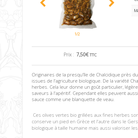
M
1/2
Prix :
7,50
€
TTC
Originaires de la presqu'île de Chalcidique près du
issues de l'agriculture biologique. De la variété Ch
herbes. Cela leur donne un goût particulier, légèr
saveurs à l'apéritif. Cependant elles peuvent aus
sauce comme une blanquette de veau.
Huile d'olive vierge extra Kalamata DOP appellation d'origine Kalamata
Ces olives vertes bio grillées aux fines herbes so
conserve un pied en Grèce et l'autre dans le Gers. 
biologique à taille humaine mais aussi valoriser les