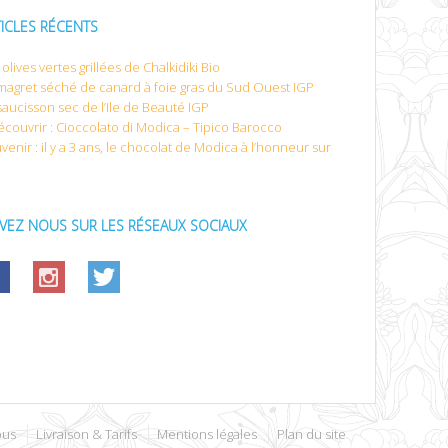
TICLES RÉCENTS
olives vertes grillées de Chalkidiki Bio
magret séché de canard à foie gras du Sud Ouest IGP
saucisson sec de l’Ile de Beauté IGP
écouvrir : Cioccolato di Modica – Tipico Barocco
venir : il y a 3 ans, le chocolat de Modica à l’honneur sur
IVEZ NOUS SUR LES RÉSEAUX SOCIAUX
ous
Livraison & Tarifs
Mentions légales
Plan du site