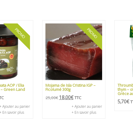
PROMO
PROMO
ata AOP / Elia
Mojama de Isla Cristina IGP –
Throumb
 – Green Land
Ficolumé 300g
thym – o
Grèce a
18,00
€
TC
25,00
€
TTC
5,70
€
T
+ Ajouter au panier
+ Ajouter au panier
+ En savoir plus
+ En savoir plus