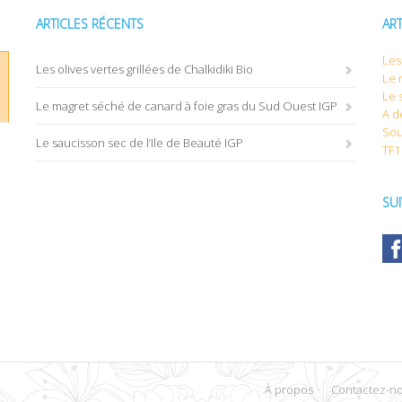
ARTICLES RÉCENTS
AR
Les 
Les olives vertes grillées de Chalkidiki Bio
Le 
Le 
Le magret séché de canard à foie gras du Sud Ouest IGP
A d
Sou
Le saucisson sec de l’Ile de Beauté IGP
TF1
SU
À propos
Contactez-n