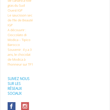
de canard à foie
gras du Sud
Ouest IGP
Le saucisson sec
de l’Ile de Beauté
IGP
A découvrir :
Cioccolato di
Modica – Tipico
Barocco
Souvenir : il y a 3
ans, le chocolat
de Modica à
l’honneur sur TF1
SUIVEZ NOUS
SUR LES
RÉSEAUX
SOCIAUX