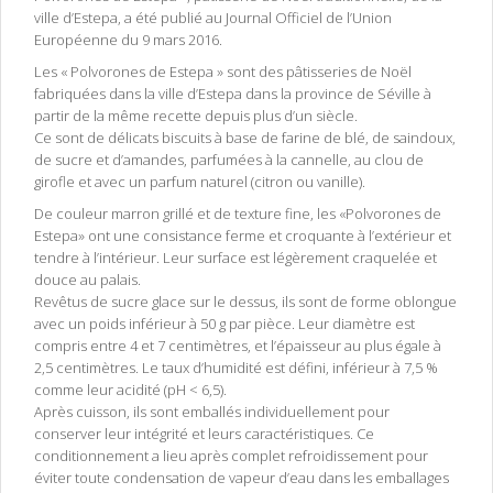
ville d’Estepa, a été publié au Journal Officiel de l’Union
Européenne du 9 mars 2016.
Les « Polvorones de Estepa » sont des pâtisseries de Noël
fabriquées dans la ville d’Estepa dans la province de Séville à
partir de la même recette depuis plus d’un siècle.
Ce sont de délicats biscuits à base de farine de blé, de saindoux,
de sucre et d’amandes, parfumées à la cannelle, au clou de
girofle et avec un parfum naturel (citron ou vanille).
De couleur marron grillé et de texture fine, les «Polvorones de
Estepa» ont une consistance ferme et croquante à l’extérieur et
tendre à l’intérieur. Leur surface est légèrement craquelée et
douce au palais.
Revêtus de sucre glace sur le dessus, ils sont de forme oblongue
avec un poids inférieur à 50 g par pièce. Leur diamètre est
compris entre 4 et 7 centimètres, et l’épaisseur au plus égale à
2,5 centimètres. Le taux d’humidité est défini, inférieur à 7,5 %
comme leur acidité (pH < 6,5).
Après cuisson, ils sont emballés individuellement pour
conserver leur intégrité et leurs caractéristiques. Ce
conditionnement a lieu après complet refroidissement pour
éviter toute condensation de vapeur d’eau dans les emballages