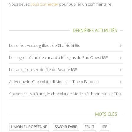
Vous devez
vous connecter
pour publier un commentaire.
DERNIÈRES ACTUALITÉS
Les olives vertes grillées de Chalkidiki Bio
Le magret séché de canard à foie gras du Sud Ouest IGP
Le saucisson sec de l’Ile de Beauté IGP
A découvrir : Cioccolato di Modica – Tipico Barocco
Souvenir : il y a 3 ans, le chocolat de Modica à l’honneur sur TF1
MOTS CLÉS
UNION EUROPÉENNE
SAVOIR-FAIRE
FRUIT
IGP