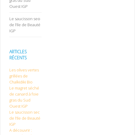
gras du Sud
Ouest IGP
Le saucisson sec
de l’Ile de Beauté
IGP
ARTICLES
RÉCENTS
Les olives vertes
grillées de
Chalkidiki Bio
Le magret séché
de canard à foie
gras du Sud
Ouest IGP
Le saucisson sec
de l’Ile de Beauté
IGP
A découvrir :