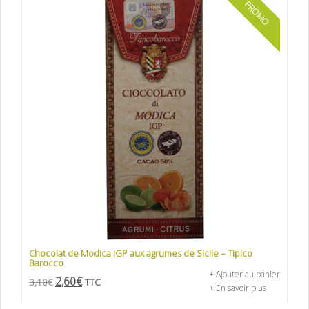
PROMO
Chocolat de Modica IGP aux agrumes de Sicile – Tipico
Barocco
+ Ajouter au panier
2,60
€
3,10
€
TTC
+ En savoir plus