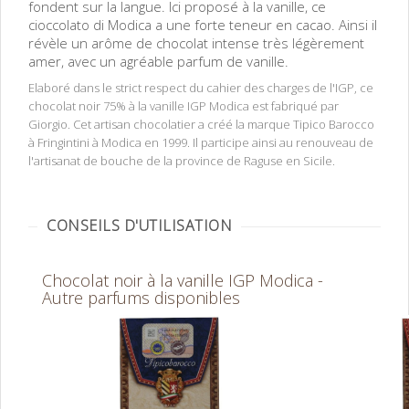
fondent sur la langue. Ici proposé à la vanille, ce
cioccolato di Modica a une forte teneur en cacao. Ainsi il
révèle un arôme de chocolat intense très légèrement
amer, avec un agréable parfum de vanille.
Elaboré dans le strict respect du cahier des charges de l'IGP, ce
chocolat noir 75% à la vanille IGP Modica est fabriqué par
Giorgio. Cet artisan chocolatier a créé la marque Tipico Barocco
à Fringintini à Modica en 1999. Il participe ainsi au renouveau de
l'artisanat de bouche de la province de Raguse en Sicile.
CONSEILS D'UTILISATION
Chocolat noir à la vanille IGP Modica -
Autre parfums disponibles