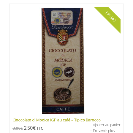
PROMO
Cioccolato di Modica IGP au café – Tipico Barocco
+ Ajouter au panier
2,50
€
3,00
€
TTC
+ En savoir plus