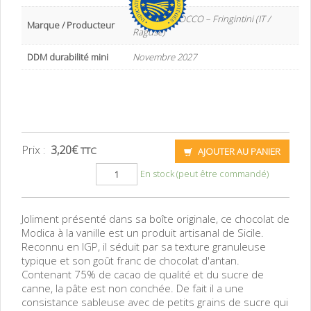
TIPICO BAROCCO – Fringintini (IT /
Marque / Producteur
Raguse)
DDM durabilité mini
Novembre 2027
Prix :
3,20
€
TTC
AJOUTER AU PANIER
En stock (peut être commandé)
Joliment présenté dans sa boîte originale, ce chocolat de
Modica à la vanille est un produit artisanal de Sicile.
Reconnu en IGP, il séduit par sa texture granuleuse
typique et son goût franc de chocolat d'antan.
Contenant 75% de cacao de qualité et du sucre de
canne, la pâte est non conchée. De fait il a une
consistance sableuse avec de petits grains de sucre qui