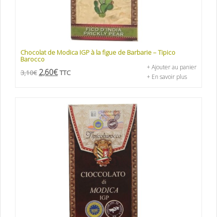
Chocolat de Modica IGP à la figue de Barbarie – Tipico
Barocco
+ Ajouter au panier
2,60
€
3,10
€
TTC
+ En savoir plus