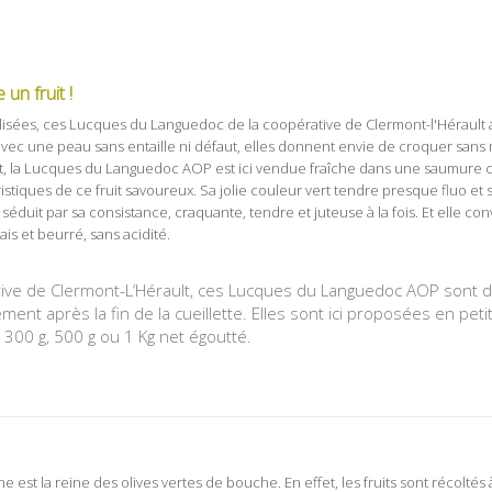
un fruit !
lisées, ces Lucques du Languedoc de la coopérative de Clermont-l'Hérault
 avec une peau sans entaille ni défaut, elles donnent envie de croquer sans
, la Lucques du Languedoc AOP est ici vendue fraîche dans une saumure cl
stiques de ce fruit savoureux. Sa jolie couleur vert tendre presque fluo et sa
 séduit par sa consistance, craquante, tendre et juteuse à la fois. Et elle co
ais et beurré, sans acidité.
ative de Clermont-L’Hérault, ces Lucques du Languedoc AOP sont d
t après la fin de la cueillette. Elles sont ici proposées en peti
 300 g, 500 g ou 1 Kg net égoutté.
st la reine des olives vertes de bouche. En effet, les fruits sont récoltés à