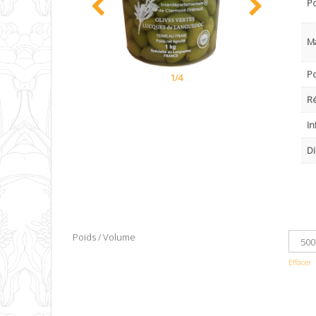
P
M
Po
1/4
R
In
Di
Poids / Volume
Effacer