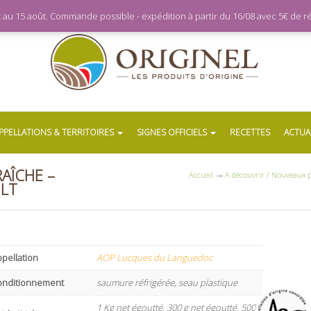
let au 15 août. Commande possible - expédition à partir du 16/08 avec 5€ de
PPELLATIONS & TERRITOIRES
SIGNES OFFICIELS
RECETTES
ACTUA
AÎCHE –
Accueil
→
A découvrir / Nouveaux p
ULT
pellation
AOP Lucques du Languedoc
onditionnement
saumure réfrigérée, seau plastique
1 Kg net égoutté, 300 g net égoutté, 500 g