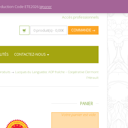
 réduction Code ETE2026
Ignorer
Accès professionnels
0 produit(s) -
0,00
€
COMMANDE →
LITÉS
CONTACTEZ-NOUS
roduits
→
Lucques du Languedoc AOP fraîche – Coopérative Clermont
l’Hérault
PANIER
Votre panier est vide.