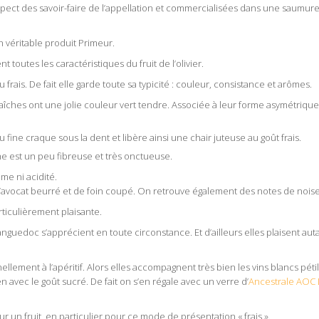
espect des savoir-faire de l’appellation et commercialisées dans une saumure
 véritable produit Primeur.
toutes les caractéristiques du fruit de l’olivier.
frais. De fait elle garde toute sa typicité : couleur, consistance et arômes.
ches ont une jolie couleur vert tendre. Associée à leur forme asymétrique, c
u fine craque sous la dent et libère ainsi une chair juteuse au goût frais.
 est un peu fibreuse et très onctueuse.
e ni acidité.
d’avocat beurré et de foin coupé. On retrouve également des notes de noise
rticulièrement plaisante.
guedoc s’apprécient en toute circonstance. Et d’ailleurs elles plaisent aut
lement à l’apéritif. Alors elles accompagnent très bien les vins blancs péti
en avec le goût sucré. De fait on s’en régale avec un verre d’
Ancestrale AOC
 un fruit, en particulier pour ce mode de présentation « frais ».