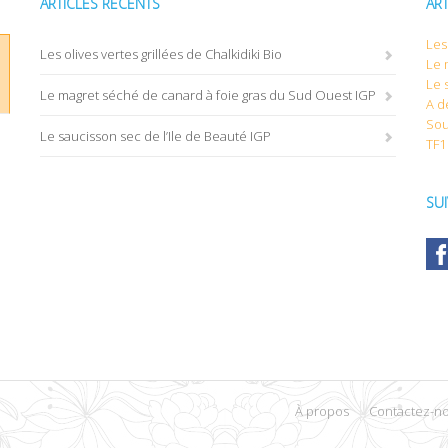
ARTICLES RÉCENTS
AR
Les 
Les olives vertes grillées de Chalkidiki Bio
Le 
Le 
Le magret séché de canard à foie gras du Sud Ouest IGP
A d
Sou
Le saucisson sec de l’Ile de Beauté IGP
TF1
SU
À propos
Contactez-n