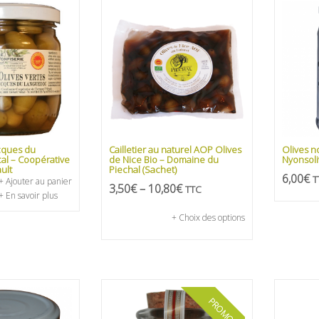
cques du
Cailletier au naturel AOP Olives
Olives n
al – Coopérative
de Nice Bio – Domaine du
Nyonsoli
ult
Piechal (Sachet)
6,00
€
T
+ Ajouter au panier
3,50
€
–
10,80
€
TTC
+ En savoir plus
+ Choix des options
PROMO