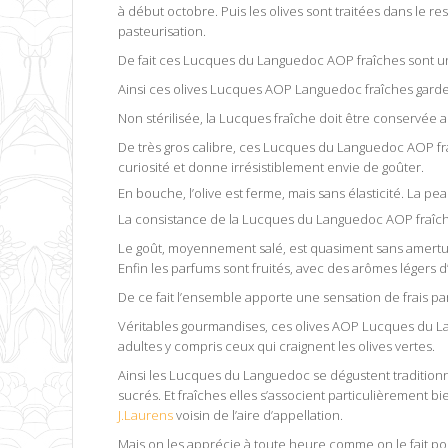
à début octobre. Puis les olives sont traitées dans le r
pasteurisation.
De fait ces Lucques du Languedoc AOP fraîches sont un
Ainsi ces olives Lucques AOP Languedoc fraîches gardent 
Non stérilisée, la Lucques fraîche doit être conservée au 
De très gros calibre, ces Lucques du Languedoc AOP fraî
curiosité et donne irrésistiblement envie de goûter.
En bouche, l’olive est ferme, mais sans élasticité. La pea
La consistance de la Lucques du Languedoc AOP fraîche
Le goût, moyennement salé, est quasiment sans amertum
Enfin les parfums sont fruités, avec des arômes légers 
De ce fait l’ensemble apporte une sensation de frais pa
Véritables gourmandises, ces olives AOP Lucques du Lan
adultes y compris ceux qui craignent les olives vertes.
Ainsi les Lucques du Languedoc se dégustent traditionnel
sucrés. Et fraîches elles s’associent particulièrement bi
J.Laurens
voisin de l’aire d’appellation.
Mais on les apprécie à toute heure comme on le fait pour