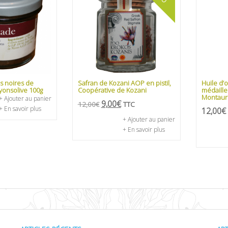
es noires de
Safran de Kozani AOP en pistil,
Huile d’
yonsolive 100g
Coopérative de Kozani
médaille
Montau
+ Ajouter au panier
9,00
€
12,00
€
TTC
+ En savoir plus
12,00
€
+ Ajouter au panier
+ En savoir plus