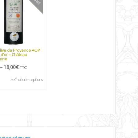
olive de Provence AOP
 d’or – Château
rone
–
18,00
€
TTC
+ Choix des options