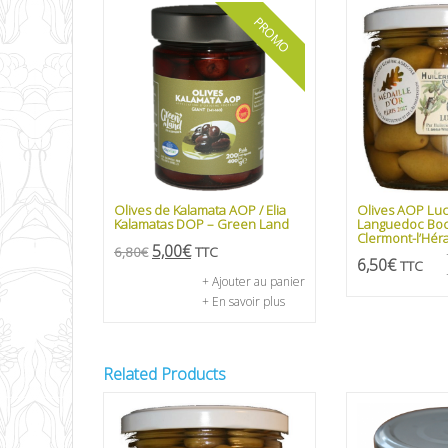
PROMO
Olives de Kalamata AOP / Elia
Olives AOP Lu
Kalamatas DOP – Green Land
Languedoc Boc
Clermont-l’Héra
5,00
€
6,80
€
TTC
6,50
€
TTC
+ Ajouter au panier
+ En savoir plus
Related Products