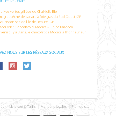
TICLES RÉCENTS
olives vertes grillées de Chalkidiki Bio
magret séché de canard à foie gras du Sud Ouest IGP
saucisson sec de l’Ile de Beauté IGP
écouvrir : Cioccolato di Modica – Tipico Barocco
venir : il y a 3 ans, le chocolat de Modica à l’honneur sur
IVEZ NOUS SUR LES RÉSEAUX SOCIAUX
ous
Livraison & Tarifs
Mentions légales
Plan du site