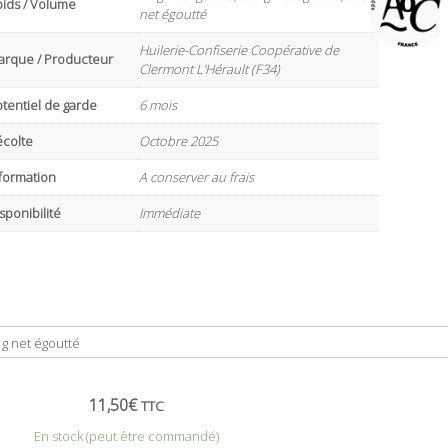
oids / Volume
net égoutté
Huilerie-Confiserie Coopérative de
arque / Producteur
Clermont L’Hérault (F34)
tentiel de garde
6 mois
écolte
Octobre 2025
formation
A conserver au frais
sponibilité
Immédiate
11,50
€
TTC
En stock (peut être commandé)