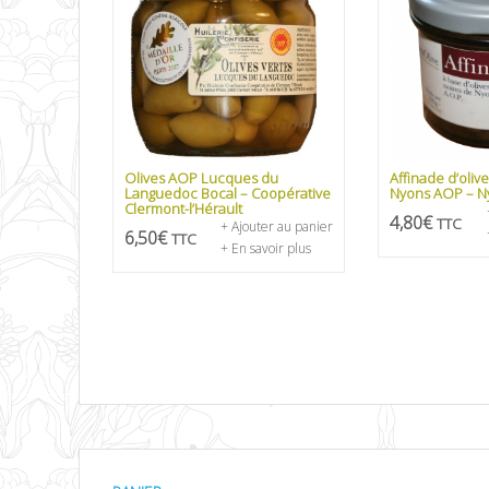
Olives AOP Lucques du
Affinade d’oliv
Languedoc Bocal – Coopérative
Nyons AOP – N
Clermont-l’Hérault
4,80
€
TTC
+ Ajouter au panier
6,50
€
TTC
+ En savoir plus