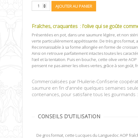
AJOUTER AU PANIER
Fraîches, craquantes : l'olive qui se goûte comme 
Présentées en pot, dans une saumure légère, et non stéri
verte particulièrement appétissante. De très gros format,
Reconnaissable à sa forme allongée en forme de croissant
Ainsi on retrouve parfaitement intactes toutes les caractéri
l’œil et la tentation. Puis en bouche, cette olive verte AOP
pensent ne pas aimer les olives vertes, grâce à son goût, fr
olives vertes aop lucques vente directe
Commercialisées par l’Huilerie-Confiserie coopér
saumure en fin d'année quelques semaines seulemen
contenances, pour satisfaire tous les gourmands :
CONSEILS D'UTILISATION
De gros format, cette Lucques du Languedoc AOP fraîche e