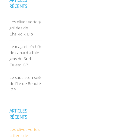
ARTICLES
RÉCENTS
Les olives vertes
grillées de
Chalkidiki Bio
Le magret séché
de canard à foie
gras du Sud
Ouest IGP
Le saucisson sec
de l’Ile de Beauté
IGP
ARTICLES
RÉCENTS
Les olives vertes
grillées de