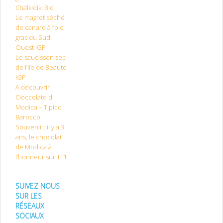
Chalkidiki Bio
Le magret séché
de canard à foie
gras du Sud
Ouest IGP
Le saucisson sec
de l’Ile de Beauté
IGP
A découvrir :
Cioccolato di
Modica – Tipico
Barocco
Souvenir : il y a 3
ans, le chocolat
de Modica à
l’honneur sur TF1
SUIVEZ NOUS
SUR LES
RÉSEAUX
SOCIAUX