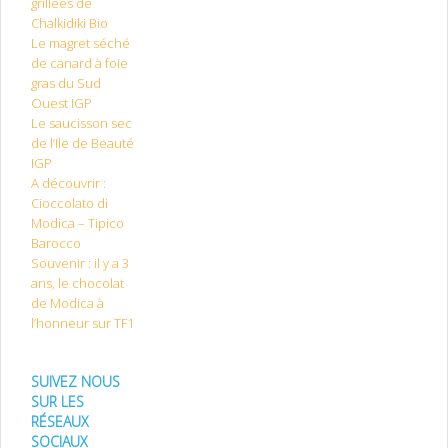
grillées de
Chalkidiki Bio
Le magret séché
de canard à foie
gras du Sud
Ouest IGP
Le saucisson sec
de l’Ile de Beauté
IGP
A découvrir :
Cioccolato di
Modica – Tipico
Barocco
Souvenir : il y a 3
ans, le chocolat
de Modica à
l’honneur sur TF1
SUIVEZ NOUS
SUR LES
RÉSEAUX
SOCIAUX