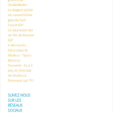
Chalkidiki Bio
Le magret séché
de canard à foie
gras du Sud
Ouest IGP
Le saucisson sec
de l’Ile de Beauté
IGP
A découvrir :
Cioccolato di
Modica – Tipico
Barocco
Souvenir : il y a 3
ans, le chocolat
de Modica à
l’honneur sur TF1
SUIVEZ NOUS
SUR LES
RÉSEAUX
SOCIAUX