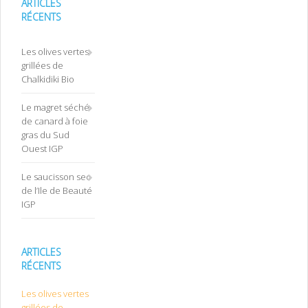
ARTICLES
RÉCENTS
Les olives vertes
grillées de
Chalkidiki Bio
Le magret séché
de canard à foie
gras du Sud
Ouest IGP
Le saucisson sec
de l’Ile de Beauté
IGP
ARTICLES
RÉCENTS
Les olives vertes
grillées de