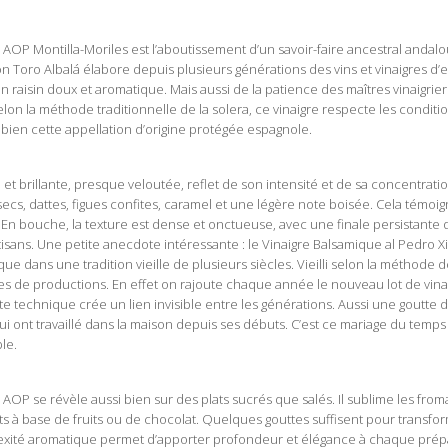
OP Montilla-Moriles est l’aboutissement d’un savoir-faire ancestral andal
son Toro Albalá élabore depuis plusieurs générations des vins et vinaigres d
n raisin doux et aromatique. Mais aussi de la patience des maîtres vinaigrie
selon la méthode traditionnelle de la solera, ce vinaigre respecte les condit
s bien cette appellation d’origine protégée espagnole.
enez Gran Reserva AOP Montilla-Moriles
t brillante, presque veloutée, reflet de son intensité et de sa concentratio
ecs, dattes, figues confites, caramel et une légère note boisée. Cela témoi
é. En bouche, la texture est dense et onctueuse, avec une finale persistante q
 artisans. Une petite anecdote intéressante : le Vinaigre Balsamique al Pedr
e dans une tradition vieille de plusieurs siècles. Vieilli selon la méthode de
 de productions. En effet on rajoute chaque année le nouveau lot de vina
 technique crée un lien invisible entre les générations. Aussi une goutte d
qui ont travaillé dans la maison depuis ses débuts. C’est ce mariage du temps e
le.
Balsamique al Pedro Ximenez Gran Reserva AOP
P se révèle aussi bien sur des plats sucrés que salés. Il sublime les froma
erts à base de fruits ou de chocolat. Quelques gouttes suffisent pour transf
xité aromatique permet d’apporter profondeur et élégance à chaque prépa