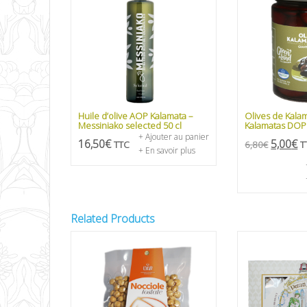
Huile d’olive AOP Kalamata –
Olives de Kalam
Messiniako selected 50 cl
Kalamatas DOP
+ Ajouter au panier
16,50
€
5,00
€
TTC
6,80
€
T
+ En savoir plus
Related Products