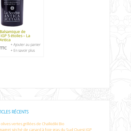
 Balsamique de
GP 5 étoiles – La
Antica
+ Ajouter au panier
TTC
+ En savoir plus
TICLES RÉCENTS
olives vertes grillées de Chalkidiki Bio
magret séché de canard à foie gras du Sud Ouest IGP