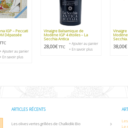
iena IGP – Peccati
Vinaigre Balsamique de
Vinaigre
DDM Dépassée
Modène IGP 4 étoiles – La
Modène I
Secchia Antica
Secchia 
TTC
+ Ajouter au panier
28,00
€
38,00
€
TTC
+ En savoir plus
+ Ajouter au panier
+ En savoir plus
ARTICLES RÉCENTS
AR
Les 
Les olives vertes grillées de Chalkidiki Bio
Le 