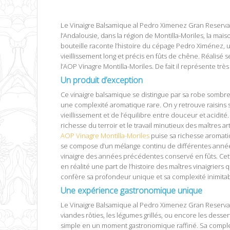
Le Vinaigre Balsamique al Pedro Ximenez Gran Reserva A
l’Andalousie, dans la région de Montilla-Moriles, la mai
bouteille raconte l’histoire du cépage Pedro Ximénez, u
vieillissement long et précis en fûts de chêne. Réalisé 
l’AOP Vinagre Montilla-Moriles. De fait il représente trè
Un produit d’exception
Vinaigre Balsamique al Pedro Xim
Ce vinaigre balsamique se distingue par sa robe sombre e
une complexité aromatique rare. On y retrouve raisins s
vieillissement et de l’équilibre entre douceur et acidit
richesse du terroir et le travail minutieux des maîtres
AOP Vinagre Montilla-Moriles
puise sa richesse aromatiqu
se compose d’un mélange continu de différentes années
vinaigre des années précédentes conservé en fûts. Cette
en réalité une part de l’histoire des maîtres vinaigriers 
confère sa profondeur unique et sa complexité inimitab
Une expérience gastronomique unique
Vinaigre 
Le Vinaigre Balsamique al Pedro Ximenez Gran Reserva AO
viandes rôties, les légumes grillés, ou encore les dess
simple en un moment gastronomique raffiné. Sa comple