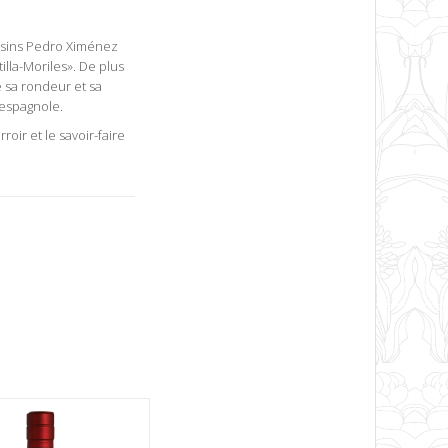
aisins Pedro Ximénez
illa-Moriles». De plus
re sa rondeur et sa
 espagnole.
oir et le savoir-faire