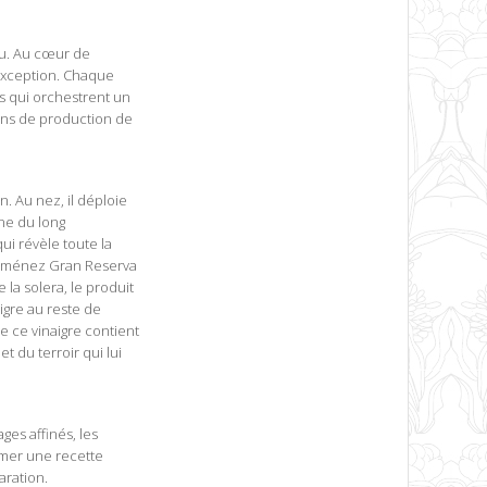
ou. Au cœur de
’exception. Chaque
rs qui orchestrent un
ions de production de
n. Au nez, il déploie
gne du long
ui révèle toute la
o Ximénez Gran Reserva
 la solera, le produit
igre au reste de
e ce vinaigre contient
t du terroir qui lui
ges affinés, les
ormer une recette
ration.