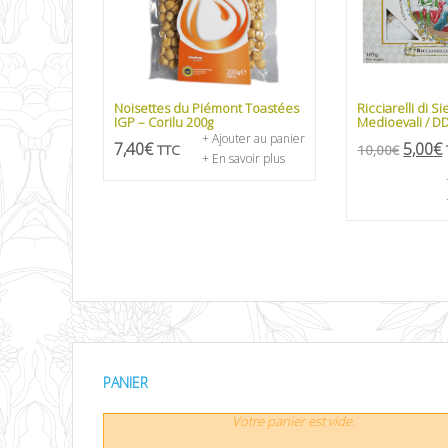
Noisettes du Piémont Toastées
Ricciarelli di S
IGP – Corilu 200g
Medioevali / 
+ Ajouter au panier
7,40
€
5,00
€
TTC
10,00
€
+ En savoir plus
PANIER
Votre panier est vide.