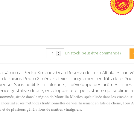
En stock (peut être commandé)
Balsámico al Pedro Ximénez Gran Reserva de Toro Albalá est un v
ir de raisins Pedro Ximénez et vieilli longuement en fûts de chên
upeuse. Sans additifs ni colorants, il développe des arômes riches 
ience gustative douce, enveloppante et persistante qui sublimera 
ommée, située dans la région de Montilla-Moriles, spécialisée dans les vins doux 
ncestral et ses méthodes traditionnelles de vieillissement en fûts de chêne, Toro A
ou et de plusieurs générations de maîtres vinaigriers.