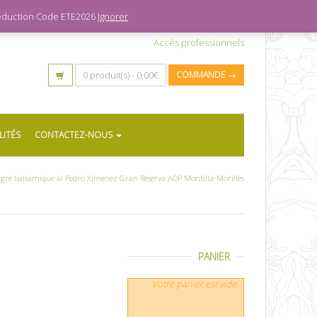
 réduction Code ETE2026
Ignorer
Accès professionnels
0 produit(s) -
0,00
€
COMMANDE →
LITÉS
CONTACTEZ-NOUS
igre balsamique al Pedro Ximenez Gran Reserva AOP Montilla-Morilles
PANIER
Votre panier est vide.