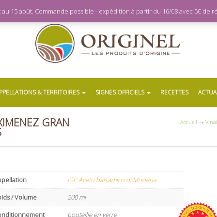
let au 15 août. Commande possible - expédition à partir du 16/08 avec 5€ de
PPELLATIONS & TERRITOIRES
SIGNES OFFICIELS
RECETTES
ACTUA
 XIMENEZ GRAN
Accueil
→
Vina
S
pellation
IGP Aceto balsamico di Modena
oids / Volume
200 ml
onditionnement
bouteille en verre