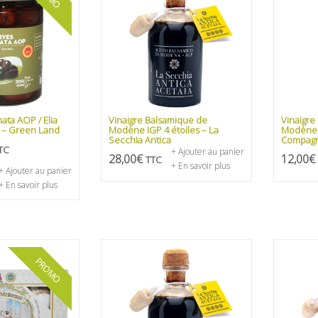
ata AOP / Elia
Vinaigre Balsamique de
Vinaigre
 – Green Land
Modène IGP 4 étoiles – La
Modène 
Secchia Antica
Compagn
TC
+ Ajouter au panier
28,00
€
12,00
€
TTC
+ En savoir plus
+ Ajouter au panier
+ En savoir plus
PROMO