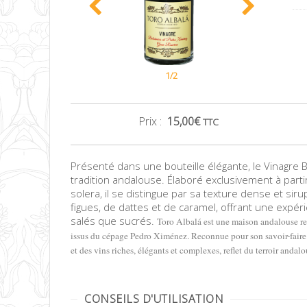
1/2
Prix :
15,00
€
TTC
Présenté dans une bouteille élégante, le Vinagre 
tradition andalouse. Élaboré exclusivement à part
solera, il se distingue par sa texture dense et sir
figues, de dattes et de caramel, offrant une expér
salés que sucrés.
Toro Albalá est une maison andalouse ren
issus du cépage Pedro Ximénez. Reconnue pour son savoir-faire a
et des vins riches, élégants et complexes, reflet du terroir andal
CONSEILS D'UTILISATION