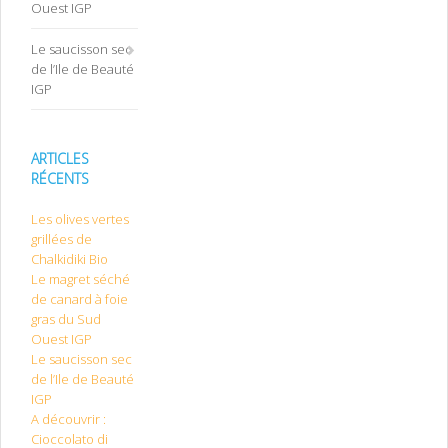
Ouest IGP
Le saucisson sec
de l’Ile de Beauté
IGP
ARTICLES
RÉCENTS
Les olives vertes
grillées de
Chalkidiki Bio
Le magret séché
de canard à foie
gras du Sud
Ouest IGP
Le saucisson sec
de l’Ile de Beauté
IGP
A découvrir :
Cioccolato di