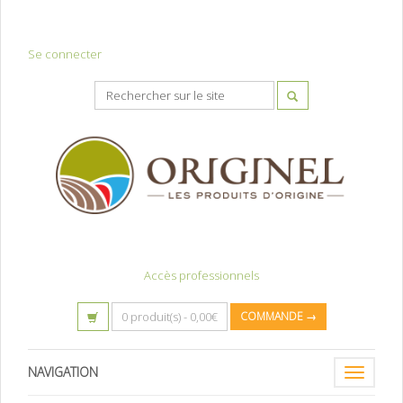
Se connecter
Accès professionnels
0 produit(s) -
0,00
€
COMMANDE →
NAVIGATION
Toggle
navigatio