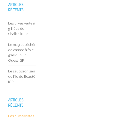
ARTICLES
RÉCENTS
Les olives vertes
grillées de
Chalkidiki Bio
Le magret séché
de canard à foie
gras du Sud
Ouest IGP
Le saucisson sec
de l’Ile de Beauté
IGP
ARTICLES
RÉCENTS
Les olives vertes