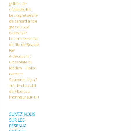
grillées de
Chalkidiki Bio
Le magret séché
de canard à foie
gras du Sud
Ouest IGP
Le saucisson sec
de l’Ile de Beauté
IGP
A découvrir :
Cioccolato di
Modica – Tipico
Barocco
Souvenir : il y a 3
ans, le chocolat
de Modica à
l’honneur sur TF1
SUIVEZ NOUS
SUR LES
RÉSEAUX