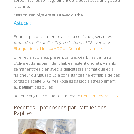
sorbet. Et elles sont également délicieuses avec une glace à
la vanille.
Mais on s’en régalera aussi avec du thé.
Astuce :
Tortas de aceite STG et Blanquette de
Limoux AOP
Pour un pot original, entre amis ou collègues, servir ces
tortas
de Aceite de Castilleja de la Cuesta
STG avec une
Blanquette de Limoux AOC du Domaine J. Laurens
.
En effet le sucre est présent sans excès. Et les parfums
d’olive et d’anis bien identifiables restent discrets. Ainsi ils
se marient très bien avec la délicatesse aromatique et la
fraîcheur du Mauzac. Et la consistance fine et friable de ces
tortas de aceite STG Inès Rosales s’associe agréablement
au pétillant des bulles.
Recette originale de notre partenaire
L’Atelier des Papilles
Recettes - proposées par L'atelier des
Papilles