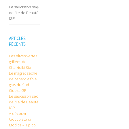
Le saucisson sec
de l’Ile de Beauté
IGP
ARTICLES
RÉCENTS
Les olives vertes
grillées de
Chalkidiki Bio
Le magret séché
de canard à foie
gras du Sud
Ouest IGP
Le saucisson sec
de l’Ile de Beauté
IGP
A découvrir :
Cioccolato di
Modica – Tipico