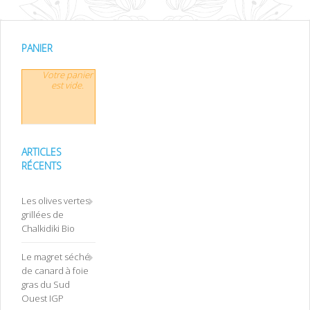
PANIER
Votre panier
est vide.
ARTICLES
RÉCENTS
Les olives vertes
grillées de
Chalkidiki Bio
Le magret séché
de canard à foie
gras du Sud
Ouest IGP