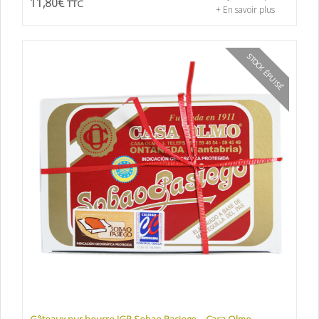
11,80
€
TTC
+ En savoir plus
STOCK ÉPUISÉ
Gâteaux pur beurre IGP Sobao Pasiego – Casa Olmo