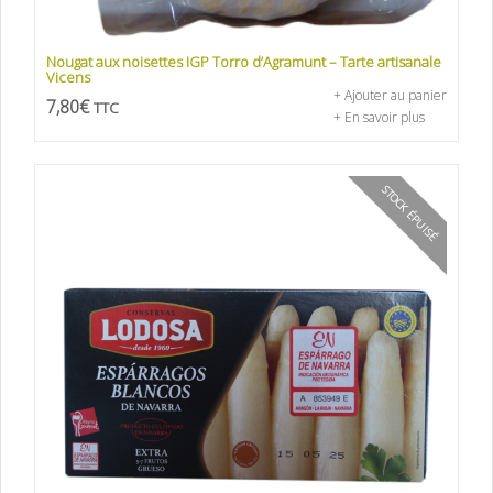
Nougat aux noisettes IGP Torro d’Agramunt – Tarte artisanale
Vicens
+ Ajouter au panier
7,80
€
TTC
+ En savoir plus
STOCK ÉPUISÉ