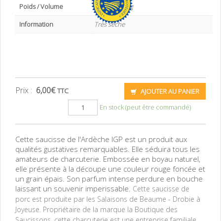
Poids / Volume
Environ 200 g
Information
Très sèche
Prix :
6,00
€
TTC
AJOUTER AU PANIER
En stock (peut être commandé)
Cette saucisse de l'Ardèche IGP est un produit aux
qualités gustatives remarquables. Elle séduira tous les
amateurs de charcuterie. Embossée en boyau naturel,
elle présente à la découpe une couleur rouge foncée et
un grain épais. Son parfum intense perdure en bouche
laissant un souvenir imperissable.
Cette saucisse de
porc est produite par les Salaisons de Beaume - Drobie à
Joyeuse. Propriétaire de la marque la Boutique des
Saucissons, cette charcuterie est une entreprise familiale