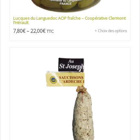
Lucques du Languedoc AOP fraîche – Coopérative Clermont
l’Hérault
7,80
€
–
22,00
€
TTC
+ Choix des options