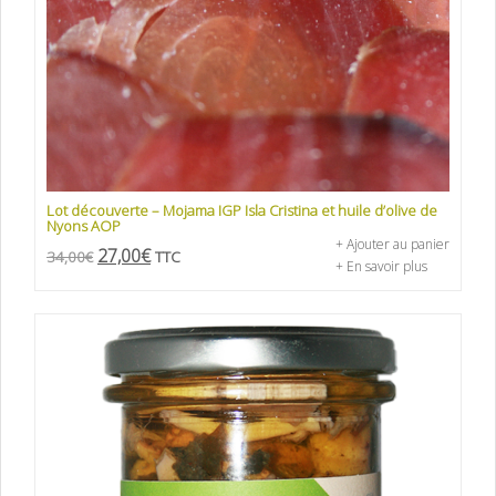
Lot découverte – Mojama IGP Isla Cristina et huile d’olive de
Nyons AOP
+ Ajouter au panier
27,00
€
34,00
€
TTC
+ En savoir plus