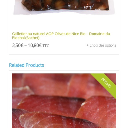
Cailletier au naturel AOP Olives de Nice Bio – Domaine du
Piechal (Sachet)
3,50
€
–
10,80
€
TTC
+ Choix des options
Related Products
PROMO