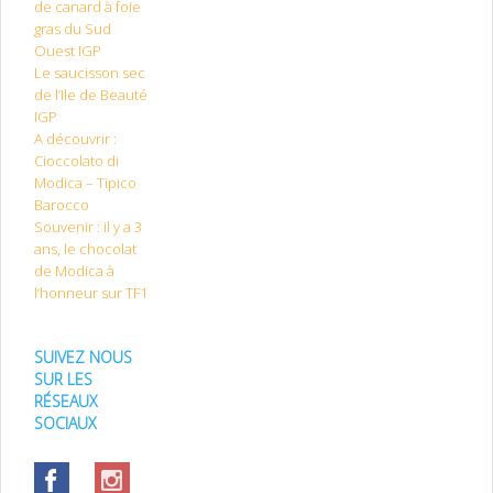
de canard à foie
gras du Sud
Ouest IGP
Le saucisson sec
de l’Ile de Beauté
IGP
A découvrir :
Cioccolato di
Modica – Tipico
Barocco
Souvenir : il y a 3
ans, le chocolat
de Modica à
l’honneur sur TF1
SUIVEZ NOUS
SUR LES
RÉSEAUX
SOCIAUX