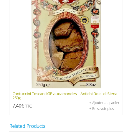
Cantuccini Toscani IGP aux amandes – Antichi Dolci di Siena
250g
+ Ajouter au panier
7,40
€
TTC
+ En savoir plus
Related Products