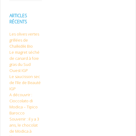
ARTICLES
RÉCENTS
Les olives vertes
grillées de
Chalkidiki Bio
Le magret séché
de canard à foie
gras du Sud
Ouest IGP
Le saucisson sec
de l’Ile de Beauté
IGP
A découvrir :
Cioccolato di
Modica – Tipico
Barocco
Souvenir : il y a 3
ans, le chocolat
de Modica à