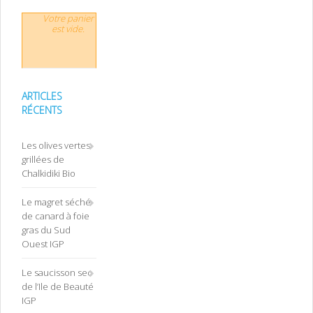
Votre panier
est vide.
ARTICLES
RÉCENTS
Les olives vertes
grillées de
Chalkidiki Bio
Le magret séché
de canard à foie
gras du Sud
Ouest IGP
Le saucisson sec
de l’Ile de Beauté
IGP