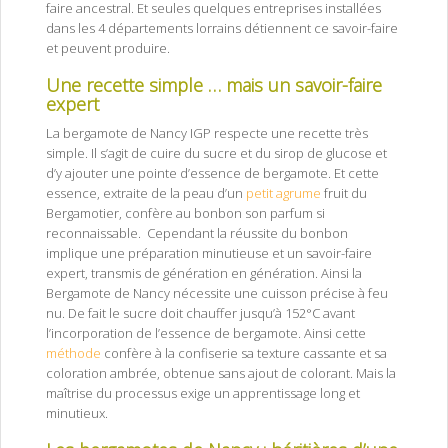
faire ancestral. Et seules quelques entreprises installées
dans les 4 départements lorrains détiennent ce savoir-faire
et peuvent produire.
Une recette simple … mais un savoir-faire
expert
bergamote de Nancy IGP
La bergamote de Nancy IGP respecte une recette très
simple. Il s’agit de cuire du sucre et du sirop de glucose et
d’y ajouter une pointe d’essence de bergamote. Et cette
essence, extraite de la peau d’un
petit agrume
fruit du
Bergamotier, confère au bonbon son parfum si
reconnaissable. Cependant la réussite du bonbon
implique une préparation minutieuse et un savoir-faire
expert, transmis de génération en génération. Ainsi la
Bergamote de Nancy nécessite une cuisson précise à feu
nu. De fait le sucre doit chauffer jusqu’à 152°C avant
l’incorporation de l’essence de bergamote. Ainsi cette
méthode
confère à la confiserie sa texture cassante et sa
coloration ambrée, obtenue sans ajout de colorant. Mais la
maîtrise du processus exige un apprentissage long et
minutieux.