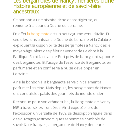
Les bergamotes de Nancy : héritières d’une
histoire européenne et de savoir-faire
ancestraux
Ce bonbon a une histoire riche et prestigieuse, qui
remonte à la cour du Duché de Lorraine.
En effet
la bergamote
est un petit agrume venu d’Italie. Et
seuls les liens unissant le Duché de Lorraine et la Calabre
expliquent la disponibilité des Bergamotes à Nancy dès le
moyen-âge. Alors des pèlerins venant de Calabre à la
Basilique Saint Nicolas-de-Port près de Nancy, ont rapporté
des bergamotes. Et l’usage de l’essence de Bergamote, en
parfumerie et en confiserie a pu se développer en
Lorraine.
Ainsi le bonbon à la bergamote servait initialement à
parfumer l’haleine. Mais depuis, les bergamotes de Nancy
ont conquis les palais des gourmets du monde entier.
Reconnue pour son arôme subtil, la Bergamote de Nancy
IGP a traversé les frontières. Ainsi exposée lors de
l’exposition universelle de 1909, sa description figure dans
des ouvrages gastronomiques renommés. Symbole de
savoir-faire français, la bergamote de Nancy demeure