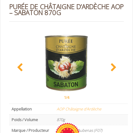
PURÉE DE CHÂTAIGNE D’ARDÈCHE AOP
– SABATON 870G
1/4
Appellation
AOP Châtaigne d'Ardèche
Poids / Volume
870g
Marque / Producteur
SABATON – Aubenas (F07)