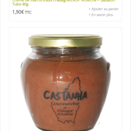
Tube 80g
+ Ajouter au panier
1,90
€
TTC
+ En savoir plus