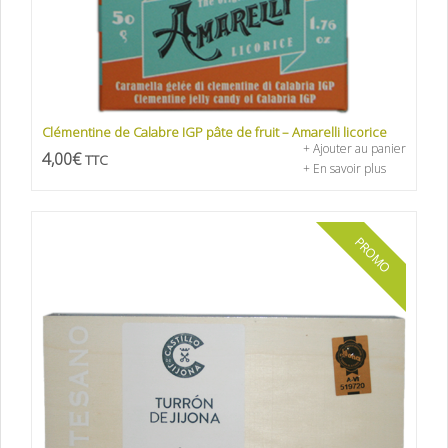
Clémentine de Calabre IGP pâte de fruit – Amarelli licorice
+ Ajouter au panier
4,00
€
TTC
+ En savoir plus
PROMO