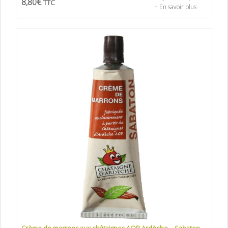
8,80
€
TTC
+ En savoir plus
Crème de marrons aux châtaignes AOP Ardèche – Sabaton