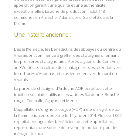
appellation garantit une qualité et une authenticité
exceptionnelles. La zone de production inclut 118
communes en Ardèche, 7 dans lcone Gard et 2 dans la
Drôme.
Une histoire ancienne :
purée de châtaigne d’Ardèche
AOP
Dès le IXe siècle, les bénédictins des abbayes du centre du
Vivarais ont commencé à greffer des châtaigniers, formant
les premières châtaigneraies. Après la guerre de Cent Ans,
au XVe siècle, la culture des châtaigniers s’est étendue vers
le sud, près d’Aubenas, et plus lentement vers le nord du
Vivarais.
La purée de châtaigne d’Ardèche AOP perpétue cette
tradition séculaire, utilisant les variétés Sardonne, Bouche
rouge, Comballe, Aguyane et Merle.
L’appellation d’origine protégée (AOP) a été enregistrée par
la Commission européenne le 14 janvier 2014. Plus de 1 000
exploitations agricoles bénéficient de cette appellation,
représentant une source de revenus importante pour les
ménages locaux.