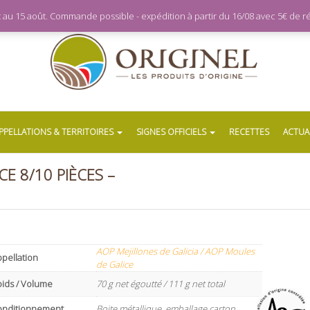
let au 15 août. Commande possible - expédition à partir du 16/08 avec 5€ de
PPELLATIONS & TERRITOIRES
SIGNES OFFICIELS
RECETTES
ACTUA
E 8/10 PIÈCES –
AOP Mejillones de Galicia / AOP Moules
pellation
de Galice
oids / Volume
70 g net égoutté / 111 g net total
onditionnement
Boite métallique, emballage carton