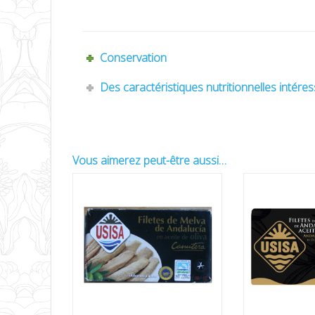
Mejillónes fritos de las rías gallegas DOP en escabeche – Grosses moule
Conservation
Des caractéristiques nutritionnelles intére
Vous aimerez peut-être aussi…