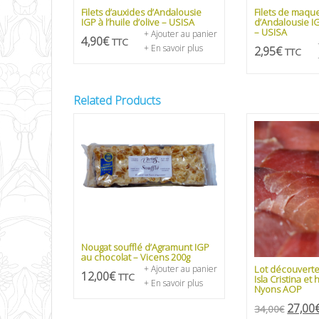
Filets d’auxides d’Andalousie
Filets de maqu
IGP à l’huile d’olive – USISA
d’Andalousie IGP
– USISA
+ Ajouter au panier
4,90
€
TTC
+ En savoir plus
2,95
€
TTC
Related Products
Nougat soufflé d’Agramunt IGP
au chocolat – Vicens 200g
+ Ajouter au panier
Lot découvert
12,00
€
TTC
Isla Cristina et 
+ En savoir plus
Nyons AOP
27,00
34,00
€