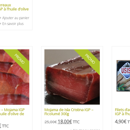
ereaux
 à l’huile d’olive
+ Ajouter au panier
+ En savoir plus
PROMO
PROMO
e – Mojama IGP
Mojama de Isla Cristina IGP –
Filets d
huile d’olive de
Ficolumé 300g
IGP à l’h
18,00
€
4,90
€
25,00
€
TTC
T
€
TTC