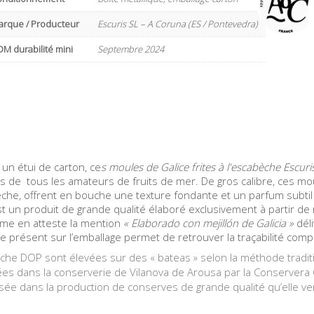
arque / Producteur
Escuris SL – A Coruna (ES / Pontevedra)
M durabilité mini
Septembre 2024
un étui de carton, ce
s moules de Galice frites à l'escabèche Escuri
s de tous les amateurs de fruits de mer. De gros calibre, ces mo
he, offrent en bouche une texture fondante et un parfum subtil q
t un produit de grande qualité élaboré exclusivement à partir d
me en atteste la mention
« Elaborado con mejillón de Galicia »
déli
ôle présent sur l’emballage permet de retrouver la traçabilité compl
beche DOP sont élevées sur des « bateas » selon la méthode traditi
ées dans la conserverie de Vilanova de Arousa par la Conservera 
isée dans la production de conserves de grande qualité qu’elle 