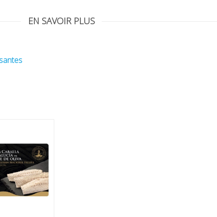
s des rias de Galice AOP frites à l’escabèche
huile d’olive vierge
EN SAVOIR PLUS
ssantes