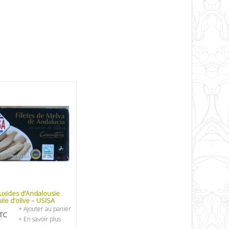
’auxides d’Andalousie
uile d’olive – USISA
+ Ajouter au panier
TC
+ En savoir plus