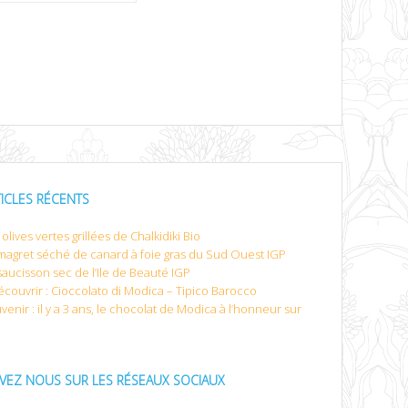
TICLES RÉCENTS
olives vertes grillées de Chalkidiki Bio
magret séché de canard à foie gras du Sud Ouest IGP
saucisson sec de l’Ile de Beauté IGP
écouvrir : Cioccolato di Modica – Tipico Barocco
venir : il y a 3 ans, le chocolat de Modica à l’honneur sur
IVEZ NOUS SUR LES RÉSEAUX SOCIAUX