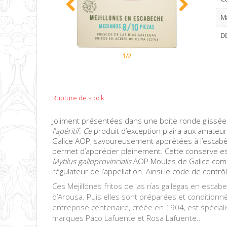
M
DD
1/2
Rupture de stock
Joliment présentées dans une boite ronde glissée 
l'apéritif. Ce
produit d’exception plaira aux amateur
Galice AOP, savoureusement apprêtées à l’escabèc
permet d’apprécier pleinement. Cette conserve es
Mytilus galloprovincialis
AOP Moules de Galice com
régulateur de l’appellation. Ainsi le code de contr
Ces Mejillónes fritos de las rías gallegas en esca
d’Arousa. Puis elles sont préparées et conditionn
entreprise centenaire, créée en 1904, est spécial
marques Paco Lafuente et Rosa Lafuente..