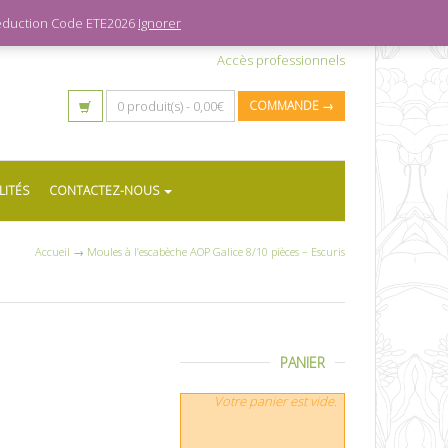
 réduction Code ETE2026
Ignorer
Accès professionnels
0 produit(s) -
0,00
€
COMMANDE →
LITÉS
CONTACTEZ-NOUS
Accueil
→
Moules à l’escabèche AOP Galice 8/10 pièces – Escuris
PANIER
Votre panier est vide.