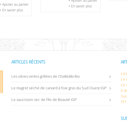
+ Ajouter au panier
+ Ajouter au panier
+ En savoir plus
+ En savoir plus
ARTICLES RÉCENTS
AR
Les 
Les olives vertes grillées de Chalkidiki Bio
Le 
Le 
Le magret séché de canard à foie gras du Sud Ouest IGP
A d
Sou
Le saucisson sec de l’Ile de Beauté IGP
TF1
SU