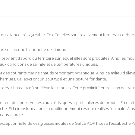
nsistance très agréable. En effet elles sont relativement fermes au dehors.
 blanc sec ou une blanquette de Limoux.
 provient d’abord du territoire sur lequel elles sont produites. Ainsi les m
s aux conditions de salinité et de températures uniques.
et des courants marins chauds remontant l’Atlantique. Ainsi ce milieu d’élevag
harnues. Celles-ci ont un goût typé et une texture fondante.
s des « bateas » où on élève les moules. Cette proximité entre lieux de tran
ttent de conserver les caractéristiques si particulières du produit. En effet 
èche. Et la transformation et conditionnement restent réalisés à la main. Ains
dans la boite.
 exceptionnelle de ces grosses moules de Galice AOP frites à l’escabèche P