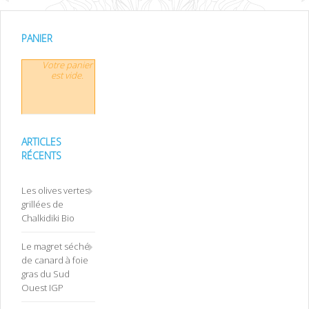
PANIER
Votre panier
est vide.
ARTICLES
RÉCENTS
Les olives vertes
grillées de
Chalkidiki Bio
Le magret séché
de canard à foie
gras du Sud
Ouest IGP