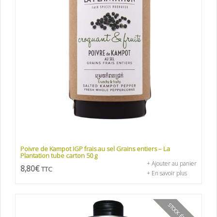
Poivre de Kampot IGP frais au sel Grains entiers – La
Plantation tube carton 50 g
+ Ajouter au panier
8,80
€
TTC
+ En savoir plus
STOCK ÉPUISÉ
PROMO