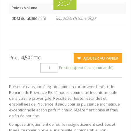
Poids / Volume
30 g
DDM durabilité mini
Mai 2026, Octobre 2027
Prix :
4,50
€
TTC
AJOUTER AU PANIER
En stock (peut être commandé)
Présenté dans une élégante boîte en carton avec fenêtre, le
Romarin de Provence Bio s’impose comme un incontournable
de la cuisine provençale. Récolté sur les terres arides et
ensoleillées de Provence, il séduit par sa puissance aromatique
exceptionnelle et son parfum chaud, légèrement boisé et frais
en fin de bouche.
Composé uniquement de feuilles soigneusement séchées et
triées, ce romarin révèle une qualité incomparable. Son