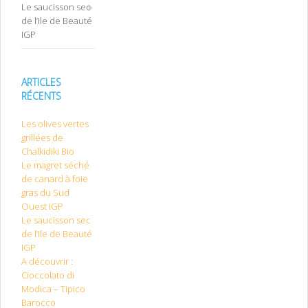
Le saucisson sec
de l’Ile de Beauté
IGP
ARTICLES
RÉCENTS
Les olives vertes
grillées de
Chalkidiki Bio
Le magret séché
de canard à foie
gras du Sud
Ouest IGP
Le saucisson sec
de l’Ile de Beauté
IGP
A découvrir :
Cioccolato di
Modica – Tipico
Barocco