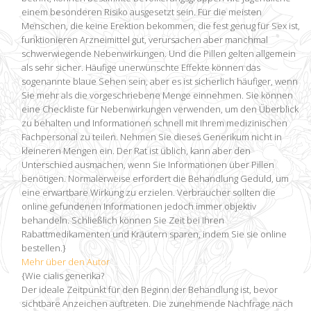
einem besonderen Risiko ausgesetzt sein. Für die meisten
Menschen, die keine Erektion bekommen, die fest genug für Sex ist,
funktionieren Arzneimittel gut, verursachen aber manchmal
schwerwiegende Nebenwirkungen. Und die Pillen gelten allgemein
als sehr sicher. Häufige unerwünschte Effekte können das
sogenannte blaue Sehen sein, aber es ist sicherlich häufiger, wenn
Sie mehr als die vorgeschriebene Menge einnehmen. Sie können
eine Checkliste für Nebenwirkungen verwenden, um den Überblick
zu behalten und Informationen schnell mit Ihrem medizinischen
Fachpersonal zu teilen. Nehmen Sie dieses Generikum nicht in
kleineren Mengen ein. Der Rat ist üblich, kann aber den
Unterschied ausmachen, wenn Sie Informationen über Pillen
benötigen. Normalerweise erfordert die Behandlung Geduld, um
eine erwartbare Wirkung zu erzielen. Verbraucher sollten die
online gefundenen Informationen jedoch immer objektiv
behandeln. Schließlich können Sie Zeit bei Ihren
Rabattmedikamenten und Kräutern sparen, indem Sie sie online
bestellen.}
Mehr über den Autor
{Wie cialis generika?
Der ideale Zeitpunkt für den Beginn der Behandlung ist, bevor
sichtbare Anzeichen auftreten. Die zunehmende Nachfrage nach