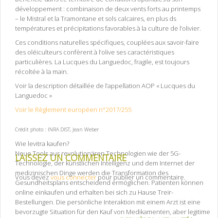
développement : combinaison de deux vents forts au printemps
– le Mistral et la Tramontane et sols calcaires, en plus ds
températures et précipitations favorables à la culture de l’olivier.
Ces conditions naturelles spécifiques, couplées aux savoir-faire
des oléiculteurs confèrent à l’olive ses caractéristiques
particulières. La Lucques du Languedoc, fragile, est toujours
récoltée à la main.
Voir la description détaillée de l’appellation AOP « Lucques du
Languedoc »
Voir le Règlement européen n°2017/255
Crédit photo : INRA DIST, Jean Weber
Wie levitra kaufen?
Neue Tools aus revolutionären Technologien wie der 5G-
LAISSEZ UN COMMENTAIRE
Technologie, der künstlichen Intelligenz und dem Internet der
medizinischen Dinge werden die Transformation des
Vous devez
vous connecter
pour publier un commentaire.
Gesundheitsplans entscheidend ermöglichen. Patienten können
online einkaufen und erhalten bei sich zu Hause Treir-
Bestellungen. Die persönliche Interaktion mit einem Arzt ist eine
bevorzugte Situation für den Kauf von Medikamenten, aber legitime