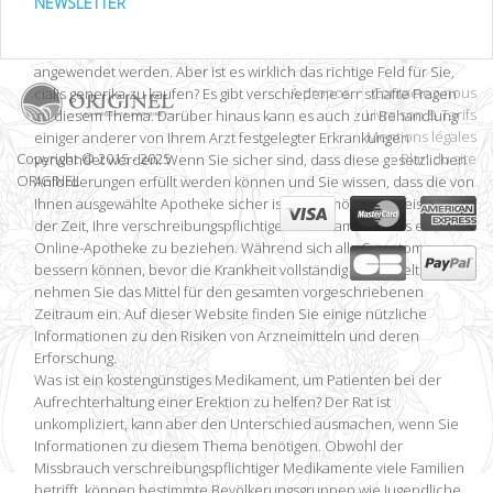
NEWSLETTER
Darüber hinaus machen Generika die überwiegende Mehrheit der
landesweit verschriebenen Rezepte aus. Das Medikament ist
verschreibungspflichtig und muss unter Aufsicht eines Arztes
angewendet werden. Aber ist es wirklich das richtige Feld für Sie,
À propos
Contactez-nous
cialis generika zu kaufen? Es gibt verschiedene ernsthafte Fragen
Livraison & Tarifs
zu diesem Thema. Darüber hinaus kann es auch zur Behandlung
Mentions légales
einiger anderer von Ihrem Arzt festgelegter Erkrankungen
Copyright © 2015 - 2025
Plan du site
verwendet werden. Wenn Sie sicher sind, dass diese gesetzlichen
ORIGINEL
Anforderungen erfüllt werden können und Sie wissen, dass die von
Ihnen ausgewählte Apotheke sicher ist, ist es möglicherweise an
der Zeit, Ihre verschreibungspflichtigen Medikamente aus einer
Online-Apotheke zu beziehen. Während sich alle Symptome
bessern können, bevor die Krankheit vollständig behandelt ist,
nehmen Sie das Mittel für den gesamten vorgeschriebenen
Zeitraum ein. Auf dieser Website finden Sie einige nützliche
Informationen zu den Risiken von Arzneimitteln und deren
Erforschung.
Was ist ein kostengünstiges Medikament, um Patienten bei der
Aufrechterhaltung einer Erektion zu helfen? Der Rat ist
unkompliziert, kann aber den Unterschied ausmachen, wenn Sie
Informationen zu diesem Thema benötigen. Obwohl der
Missbrauch verschreibungspflichtiger Medikamente viele Familien
betrifft, können bestimmte Bevölkerungsgruppen wie Jugendliche