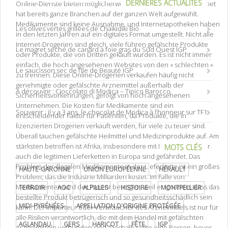
DERNIÈRES ACTUALITÉS
Online-Dienste bieten möglicherweise mehr Komfort. Das Internet
hat bereits ganze Branchen auf der ganzen Welt aufgewühlt.
Medikamente sind keine Ausnahme, und Internetapotheken haben
Les olives vertes grillées de Chalkidiki Bio
in den letzten Jahren auf ein digitales Format umgestellt. Nicht alle
Internet-Drogerien sind gleich, viele führen gefälschte Produkte
Le magret séché de canard à foie gras du Sud Ouest IGP
oder Produkte, die von Dritten gekauft wurden. Es ist nicht immer
einfach, die hoch angesehenen Websites von den « schlechten »
Le saucisson sec de l’Ile de Beauté IGP
zu trennen. Diese Online-Drogerien verkaufen häufig nicht
genehmigte oder gefälschte Arzneimittel außerhalb der
A découvrir : Cioccolato di Modica – Tipico Barocco
Sicherheitsvorkehrungen, gefolgt von hoch angesehenen
Unternehmen. Die Kosten für Medikamente sind ein
Souvenir : il y a 3 ans, le chocolat de Modica à l’honneur sur TF1
entscheidender Faktor für Patienten, da Produkte, die in
lizenzierten Drogerien verkauft werden, für viele zu teuer sind.
Überall tauchen gefälschte Heilmittel und Medizinprodukte auf. Am
stärksten betroffen ist Afrika, insbesondere mit Impfstoffen, aber
MOTS CLÉS
auch die legitimen Lieferketten in Europa sind gefährdet. Das
Problem der illegalen Medikamente in der Lieferkette ist ein großes
HAUTE-GARONNE
UNION EUROPÉENNE
HÉRAULT
Problem, das die Industrie Milliarden kostet. Im Falle von
Medikamenten wird der Patient betrogen, weil er ignoriert, dass das
TERROIR
AOC
ALPILLES
HISTOIRE
MONTPELLIER
bestellte Produkt betrügerisch und so gesundheitsschädlich sein
MIDI-PYRÉNÉES
APPELLATION D'ORIGINE PROTÉGÉE
kann. Der Importeur oder Verbraucher des Arzneimittels ist nur für
alle Risiken verantwortlich, die mit dem Handel mit gefälschten
AGLANDAU
GERS
HARICOT
FÊTE
IGP
Arzneimitteln verbunden sind. Deshalb sollte eine Person, bevor