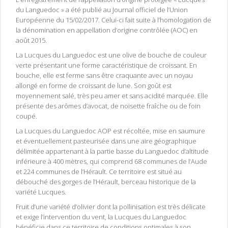
du Languedoc » a été publié au Journal officiel de l’Union
Européenne du 15/02/2017. Celui-ci fait suite à l’homologation de
la dénomination en appellation d’origine contrôlée (AOC) en
août 2015.
La Lucques du Languedoc est une olive de bouche de couleur
verte présentant une forme caractéristique de croissant. En
bouche, elle est ferme sans être craquante avec un noyau
allongé en forme de croissant de lune. Son goût est
moyennement salé, très peu amer et sans acidité marquée. Elle
présente des arômes d’avocat, de noisette fraîche ou de foin
coupé.
La Lucques du Languedoc AOP est récoltée, mise en saumure
et éventuellement pasteurisée dans une aire géographique
délimitée appartenant à la partie basse du Languedoc d’altitude
inférieure à 400 mètres, qui comprend 68 communes de l’Aude
et 224 communes de l’Hérault. Ce territoire est situé au
débouché des gorges de l’Hérault, berceau historique de la
variété Lucques.
Fruit d’une variété d’olivier dont la pollinisation est très délicate
et exige l’intervention du vent, la Lucques du Languedoc
bénéficie dans ce territoire de conditions optimales à son