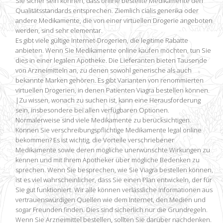
Sie sicher sein können, dass online bestellte Medikamente den
Qualitätsstandards entsprechen. Ziemlich cialis generika oder
andere Medikamente, die von einer virtuellen Drogerie angeboten
werden, sind sehr elementar.
Es gibt viele gültige Internet-Drogerien, die legitime Rabatte
anbieten. Wenn Sie Medikamente online kaufen möchten, tun Sie
dies in einer legalen Apotheke. Die Lieferanten bieten Tausende
von Arzneimitteln an, zu denen sowohl generische als auch
bekannte Marken gehören. Es gibt Varianten von renommierten
virtuellen Drogerien, in denen Patienten Viagra bestellen können.
|Zu wissen, wonach zu suchen ist, kann eine Herausforderung
sein, insbesondere bei allen verfügbaren Optionen.
Normalerweise sind viele Medikamente zu berücksichtigen.
Können Sie verschreibungspflichtige Medikamente legal online
bekommen? Es ist wichtig, die Vorteile verschriebener
Medikamente sowie deren mögliche unerwünschte Wirkungen zu
kennen und mit Ihrem Apotheker über mögliche Bedenken zu
sprechen. Wenn Sie besprechen, wie Sie Viagra bestellen können,
ist es viel wahrscheinlicher, dass Sie einen Plan entwickeln, der für
Sie gut funktioniert. Wir alle können verlässliche Informationen aus
vertrauenswürdigen Quellen wie dem Internet, den Medien und
sogar Freunden finden. Dies sind sicherlich nur die Grundregeln.
Wenn Sie Arzneimittel bestellen, sollten Sie darüber nachdenken.