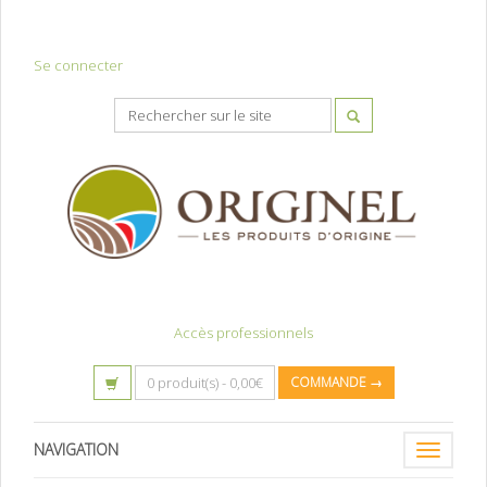
Se connecter
Accès professionnels
0 produit(s) -
0,00
€
COMMANDE →
NAVIGATION
Toggle
navigatio