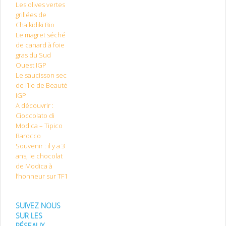
Les olives vertes
grillées de
Chalkidiki Bio
Le magret séché
de canard à foie
gras du Sud
Ouest IGP
Le saucisson sec
de l’Ile de Beauté
IGP
A découvrir :
Cioccolato di
Modica – Tipico
Barocco
Souvenir : il y a 3
ans, le chocolat
de Modica à
l’honneur sur TF1
SUIVEZ NOUS
SUR LES
RÉSEAUX