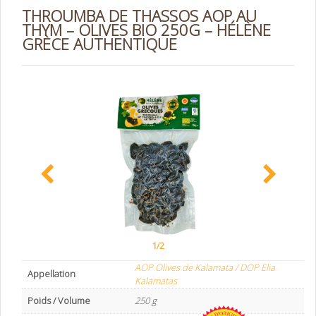
THROUMBA DE THASSOS AOP AU
THYM – OLIVES BIO 250G – HÉLÈNE
GRÈCE AUTHENTIQUE
1/2
AOP Olives de Kalamata / DOP Elia
Appellation
Kalamatas
Poids / Volume
250 g