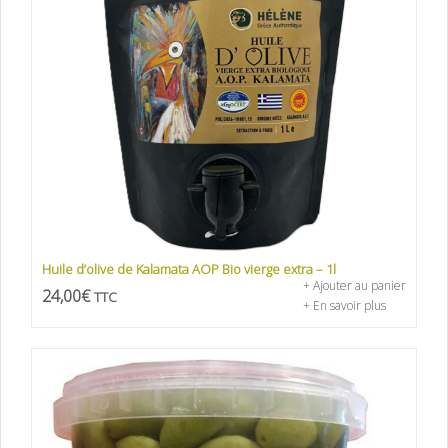
Huile d’olive de Kalamata AOP Bio vierge extra – 1l
+ Ajouter au panier
24,00
€
TTC
+ En savoir plus