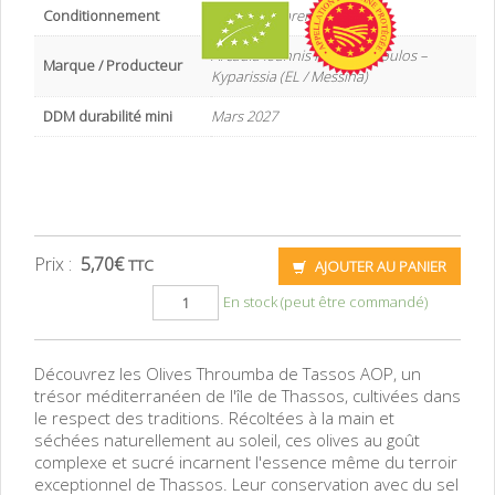
Conditionnement
Film transparent sous vide
Arcadia Ioannis P. Stathopoulos –
Marque / Producteur
Kyparissia (EL / Messina)
DDM durabilité mini
Mars 2027
Prix :
5,70
€
TTC
AJOUTER AU PANIER
En stock (peut être commandé)
Découvrez les Olives Throumba de Tassos AOP, un
trésor méditerranéen de l'île de Thassos, cultivées dans
le respect des traditions. Récoltées à la main et
séchées naturellement au soleil, ces olives au goût
complexe et sucré incarnent l'essence même du terroir
exceptionnel de Thassos. Leur conservation avec du sel