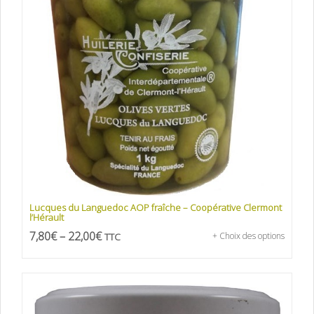
Lucques du Languedoc AOP fraîche – Coopérative Clermont
l’Hérault
7,80
€
–
22,00
€
TTC
+ Choix des options