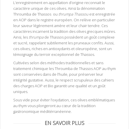
L’enregistrement en appellation d’origine reconnait le
caractère unique de ces olives. Ainsi la dénomination
Throumba de Thassos ou
thrumpa Thassou
est enregistrée
en AOP dans le registre européen. On relève en particulier
leur saveur légèrement amère et leur chair tendre. Ces
caractères incarnent la tradition des olives grecques mûres.
Ainsi, les
thrumpa
de Thassos possèdent un goût complexe
et sucré, rappelant subtilement les pruneaux confits. Aussi,
ces olives, riches en antioxydants et oleuropéine, sont un
témoignage du terroir exceptionnel de Thassos.
Cultivées selon des méthodes traditionnelles et sans
traitement chimique les Throumba de Thassos AOP au thym
sont conservées dans de l’huile, pour préserver leur
intégrité gustative. Aussi, le respect scrupuleux des cahiers
des charges AOP et Bio garantit une qualité et un goût
uniques.
Sous vide pour éviter l’oxydation, ces olives emblématiques
au thym vous plongeront au cœur de la tradition
gastronomique méditérranéenne.
EN SAVOIR PLUS