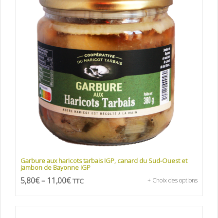
Garbure aux haricots tarbais IGP, canard du Sud-Ouest et
jambon de Bayonne IGP
5,80
€
–
11,00
€
TTC
+ Choix des options