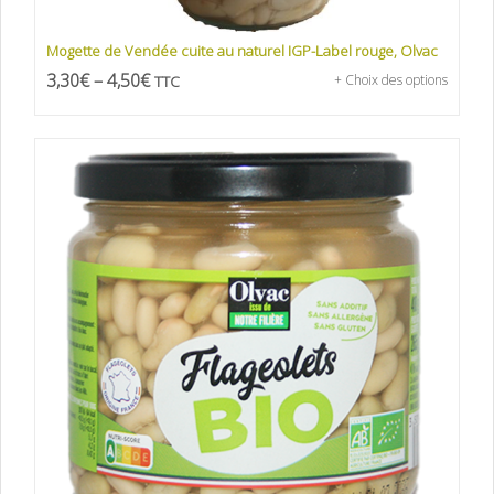
Mogette de Vendée cuite au naturel IGP-Label rouge, Olvac
3,30
€
–
4,50
€
TTC
+ Choix des options