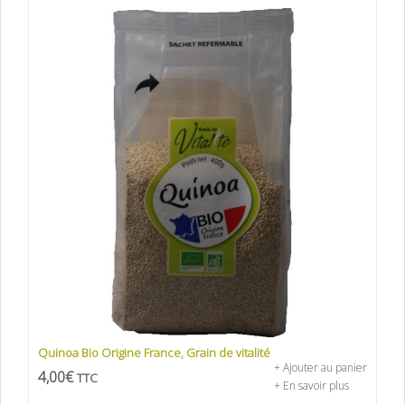
Quinoa Bio Origine France, Grain de vitalité
+ Ajouter au panier
4,00
€
TTC
+ En savoir plus