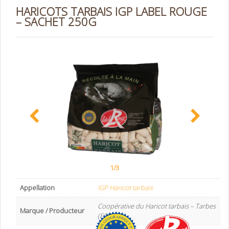
HARICOTS TARBAIS IGP LABEL ROUGE
– SACHET 250G
1/3
Appellation
IGP Haricot tarbais
Coopérative du Haricot tarbais – Tarbes
Marque / Producteur
(F65)