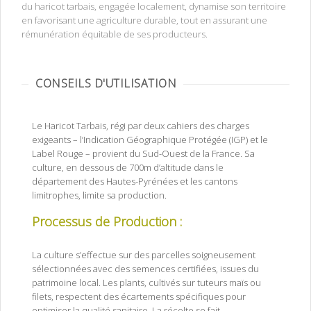
du haricot tarbais, engagée localement, dynamise son territoire
en favorisant une agriculture durable, tout en assurant une
rémunération équitable de ses producteurs.
CONSEILS D'UTILISATION
Le Haricot Tarbais, régi par deux cahiers des charges
exigeants – l’Indication Géographique Protégée (IGP) et le
Label Rouge – provient du Sud-Ouest de la France. Sa
culture, en dessous de 700m d’altitude dans le
département des Hautes-Pyrénées et les cantons
limitrophes, limite sa production.
Haricots Tarbais IGP Label Rouge
Processus de Production :
Haricots Tarbais IGP Label
Rouge
La culture s’effectue sur des parcelles soigneusement
sélectionnées avec des semences certifiées, issues du
patrimoine local. Les plants, cultivés sur tuteurs maïs ou
filets, respectent des écartements spécifiques pour
optimiser la qualité sanitaire. La récolte se fait