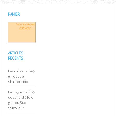
PANIER
Votre panier
est vide.
ARTICLES
RÉCENTS
Les olives vertes
grillées de
Chalkidiki Bio
Le magret séché
de canard à foie
gras du Sud
Ouest IGP