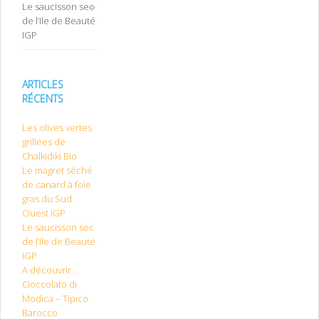
Le saucisson sec
de l’Ile de Beauté
IGP
ARTICLES
RÉCENTS
Les olives vertes
grillées de
Chalkidiki Bio
Le magret séché
de canard à foie
gras du Sud
Ouest IGP
Le saucisson sec
de l’Ile de Beauté
IGP
A découvrir :
Cioccolato di
Modica – Tipico
Barocco