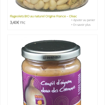
Flageolets BIO au naturel Origine France – Olvac
+ Ajouter au panier
3,40
€
TTC
+ En savoir plus