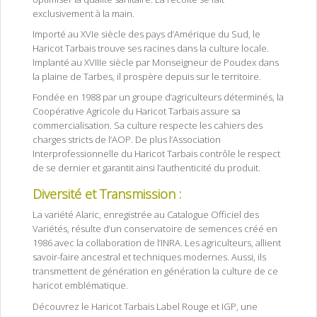
exclusivement à la main.
Importé au XVIe siècle des pays d’Amérique du Sud, le
Haricot Tarbais trouve ses racines dans la culture locale.
Implanté au XVIIIe siècle par Monseigneur de Poudex dans
la plaine de Tarbes, il prospère depuis sur le territoire.
Fondée en 1988 par un groupe d’agriculteurs déterminés, la
Coopérative Agricole du Haricot Tarbais assure sa
commercialisation. Sa culture respecte les cahiers des
charges stricts de l’AOP. De plus l’Association
Interprofessionnelle du Haricot Tarbais contrôle le respect
de se dernier et garantit ainsi l’authenticité du produit.
Diversité et Transmission :
La variété Alaric, enregistrée au Catalogue Officiel des
Variétés, résulte d’un conservatoire de semences créé en
1986 avec la collaboration de l’INRA. Les agriculteurs, allient
savoir-faire ancestral et techniques modernes. Aussi, ils
transmettent de génération en génération la culture de ce
haricot emblématique.
Haricots Tarbais IGP Label Rouge
Découvrez le Haricot Tarbais Label Rouge et IGP, une