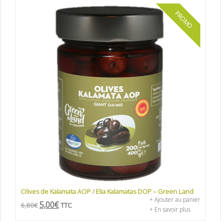
PROMO
Olives de Kalamata AOP / Elia Kalamatas DOP – Green Land
+ Ajouter au panier
5,00
€
6,80
€
TTC
+ En savoir plus