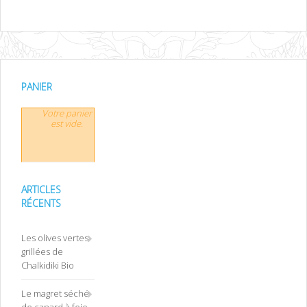
PANIER
Votre panier
est vide.
ARTICLES
RÉCENTS
Les olives vertes
grillées de
Chalkidiki Bio
Le magret séché
de canard à foie