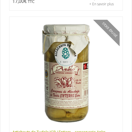
17,00
€
TTC
+ En savoir plus
STOCK ÉPUISÉ
Artichauts de Tudela IGP / Entiers – conserverie Anko