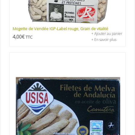
Mogette de Vendée IGP-Label rouge, Grain de vitalité
+ Ajouter au panier
4,00
€
TTC
+ En savoir plus