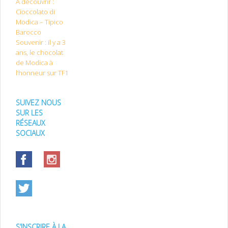
A découvrir :
Cioccolato di
Modica – Tipico
Barocco
Souvenir : il y a 3
ans, le chocolat
de Modica à
l’honneur sur TF1
SUIVEZ NOUS
SUR LES
RÉSEAUX
SOCIAUX
S’INSCRIRE À LA