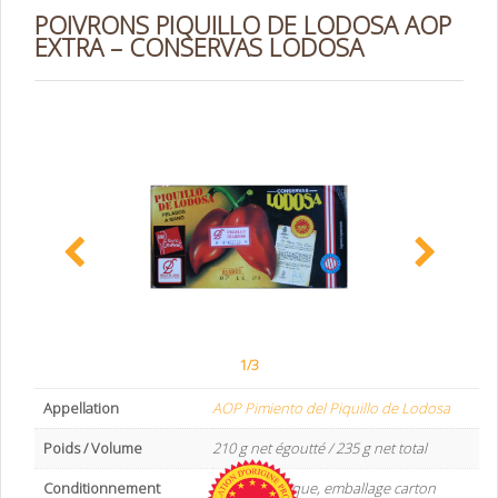
POIVRONS PIQUILLO DE LODOSA AOP
EXTRA – CONSERVAS LODOSA
1/3
Appellation
AOP Pimiento del Piquillo de Lodosa
Poids / Volume
210 g net égoutté / 235 g net total
Conditionnement
Boite métallique, emballage carton