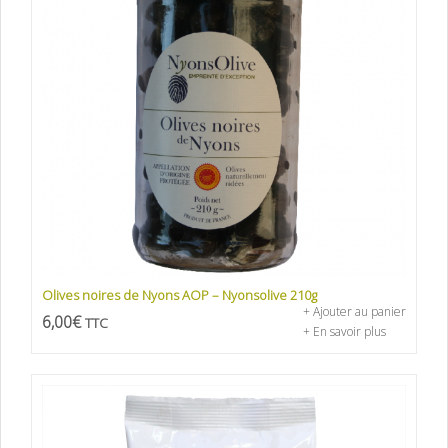
Olives noires de Nyons AOP – Nyonsolive 210g
+ Ajouter au panier
6,00
€
TTC
+ En savoir plus