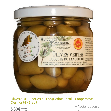
Olives AOP Lucques du Languedoc Bocal – Coopérative
Clermont-l’Hérault
+ Ajouter au panier
6,50
€
TTC