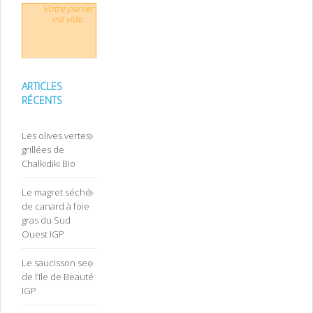
Votre panier
est vide.
ARTICLES
RÉCENTS
Les olives vertes
grillées de
Chalkidiki Bio
Le magret séché
de canard à foie
gras du Sud
Ouest IGP
Le saucisson sec
de l’Ile de Beauté
IGP