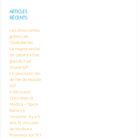
ARTICLES
RÉCENTS
Les olives vertes
grillées de
Chalkidiki Bio
Le magret séché
de canard à foie
gras du Sud
Ouest IGP
Le saucisson sec
de l’Ile de Beauté
IGP
A découvrir :
Cioccolato di
Modica – Tipico
Barocco
Souvenir : il y a 3
ans, le chocolat
de Modica à
l’honneur sur TF1