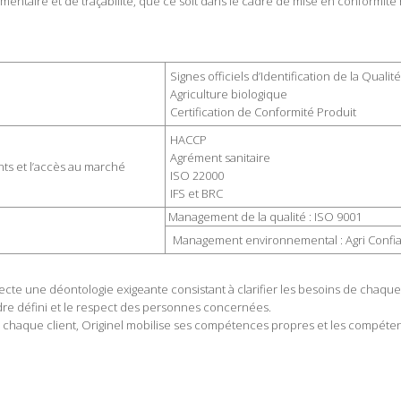
alimentaire et de traçabilité, que ce soit dans le cadre de mise en conform
Signes officiels d’Identification de la Qualité
Agriculture biologique
Certification de Conformité Produit
HACCP
Agrément sanitaire
ents et l’accès au marché
ISO 22000
IFS et BRC
Management de la qualité : ISO 9001
Management environnemental : Agri Confia
specte une déontologie exigeante consistant à clarifier les besoins de chaque
adre défini et le respect des personnes concernées.
haque client, Originel mobilise ses compétences propres et les compéten