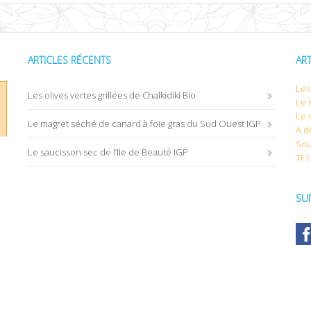
ARTICLES RÉCENTS
AR
Les 
Les olives vertes grillées de Chalkidiki Bio
Le 
Le 
Le magret séché de canard à foie gras du Sud Ouest IGP
A d
Sou
Le saucisson sec de l’Ile de Beauté IGP
TF1
SU