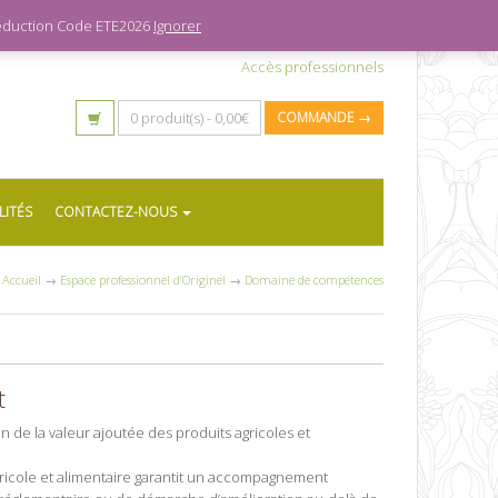
 réduction Code ETE2026
Ignorer
Accès professionnels
0 produit(s) -
0,00
€
COMMANDE →
LITÉS
CONTACTEZ-NOUS
Accueil
→
Espace professionnel d’Originel
→
Domaine de compétences
t
 de la valeur ajoutée des produits agricoles et
gricole et alimentaire garantit un accompagnement