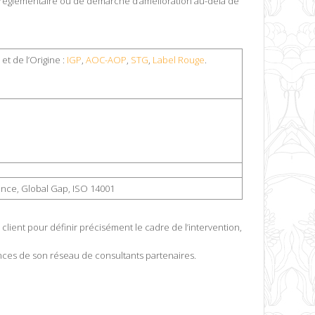
ité réglementaire ou de démarche d’amélioration au-delà de
 et de l’Origine :
IGP
,
AOC-AOP
,
STG
,
Label Rouge
.
nce, Global Gap, ISO 14001
 client pour définir précisément le cadre de l’intervention,
ces de son réseau de consultants partenaires.