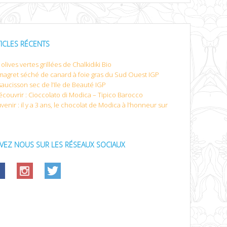
TICLES RÉCENTS
olives vertes grillées de Chalkidiki Bio
magret séché de canard à foie gras du Sud Ouest IGP
saucisson sec de l’Ile de Beauté IGP
écouvrir : Cioccolato di Modica – Tipico Barocco
venir : il y a 3 ans, le chocolat de Modica à l’honneur sur
IVEZ NOUS SUR LES RÉSEAUX SOCIAUX