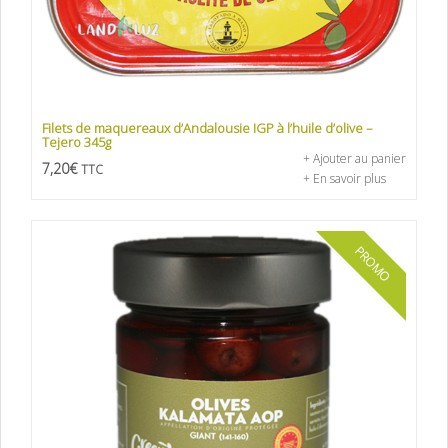
Filets de maquereaux d’Andalousie IGP à l’huile d’olive –
Tejero 345g
+ Ajouter au panier
7,20
€
TTC
+ En savoir plus
PROMO