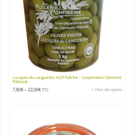
Lucques du Languedoc AOP fraîche – Coopérative Clermont
l’Hérault
7,80
€
–
22,00
€
+ Choix des options
TTC