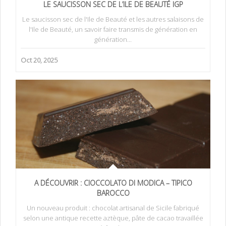
LE SAUCISSON SEC DE L’ILE DE BEAUTÉ IGP
Le saucisson sec de l'Ile de Beauté et les autres salaisons de
l'Ile de Beauté, un savoir faire transmis de génération en
génération...
Oct 20, 2025
A DÉCOUVRIR : CIOCCOLATO DI MODICA – TIPICO
BAROCCO
Un nouveau produit : chocolat artisanal de Sicile fabriqué
selon une antique recette aztèque, pâte de cacao travaillée