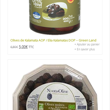
Olives de Kalamata AOP / Elia Kalamatas DOP – Green Land
+ Ajouter au panier
5,00
€
6,80
€
TTC
+ En savoir plus