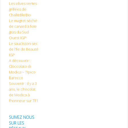
Les olives vertes
grillées de
Chalkidiki Bio
Le magret séché
de canard à foie
gras du Sud
Ouest IGP
Le saucisson sec
de l’Ile de Beauté
IGP
A découvrir :
Cioccolato di
Modica – Tipico
Barocco
Souvenir : il y a 3
ans, le chocolat
de Modica à
l’honneur sur TF1
SUIVEZ NOUS
SUR LES