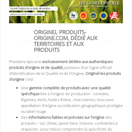
LES SIGNES OFFICIELS
AOP • AOC • IGP • STG • Label Rouge
Garantir l’origine des produits alimentaires
Valoriser les terroirs et les savoir-faire
ORIGINEL PRODUITS-
ORIGINE.COM, DÉDIÉ AUX
TERRITOIRES ET AUX
PRODUITS
Première épicerie
exclusivement dédiée aux authentiques
produits d’origine et de qualité,
porteurs d’un Signe officiel
d’Identification de la Qualité et de l’Origine,
Originel les produits
d’origine
c’est :
Une
gamme complète de produits avec une qualité
spécifique
liée à l’origine de production : céréales,
légumes, miels, huiles d’olive, charcuteries, tous sous
appellation d’origine ou indication géographique protégée
ou label rouge
Des
informations fiables et précises sur l’origine
des
produits – sol, climat, savoir-faire, histoire, contraintes à
respecter- pour mieux comprendre la spécificité du