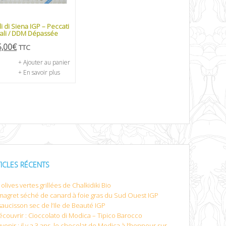
li di Siena IGP – Peccati
ali / DDM Dépassée
5,00
€
TTC
+ Ajouter au panier
+ En savoir plus
TICLES RÉCENTS
olives vertes grillées de Chalkidiki Bio
magret séché de canard à foie gras du Sud Ouest IGP
saucisson sec de l’Ile de Beauté IGP
écouvrir : Cioccolato di Modica – Tipico Barocco
venir : il y a 3 ans, le chocolat de Modica à l’honneur sur