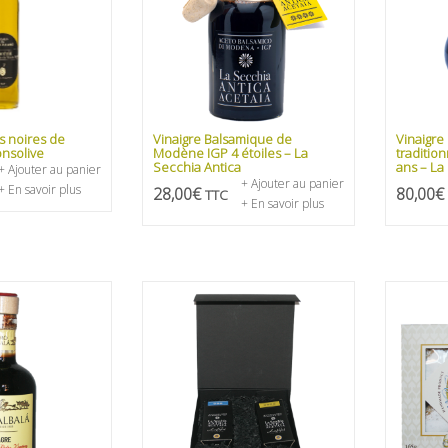
s noires de
Vinaigre Balsamique de
Vinaigre
nsolive
Modène IGP 4 étoiles – La
traditi
Secchia Antica
ans – La
+ Ajouter au panier
+ Ajouter au panier
+ En savoir plus
28,00
€
80,00
€
TTC
+ En savoir plus