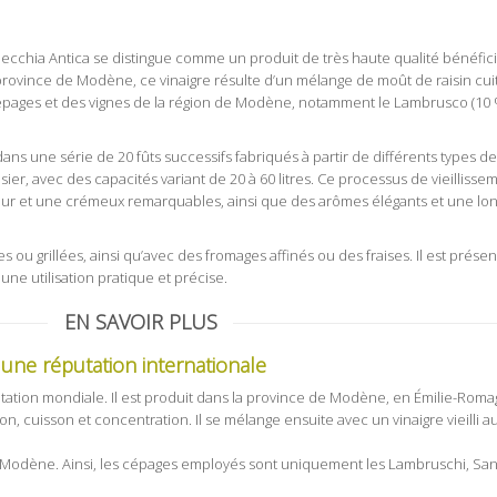
ecchia Antica se distingue comme un produit de très haute qualité bénéfici
province de Modène, ce vinaigre résulte d’un mélange de moût de raisin cuit 
pages et des vignes de la région de Modène, notamment le Lambrusco (10 %
s une série de 20 fûts successifs fabriqués à partir de différents types de b
risier, avec des capacités variant de 20 à 60 litres. Ce processus de vieilliss
eur et une crémeux remarquables, ainsi que des arômes élégants et une lo
s ou grillées, ainsi qu’avec des fromages affinés ou des fraises. Il est prése
e utilisation pratique et précise.
EN SAVOIR PLUS
une réputation internationale
ation mondiale. Il est produit dans la province de Modène, en Émilie-Romagn
on, cuisson et concentration. Il se mélange ensuite avec un vinaigre vieilli 
s à Modène. Ainsi, les cépages employés sont uniquement les Lambruschi, San