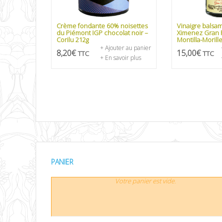
Crème fondante 60% noisettes
Vinaigre balsa
du Piémont IGP chocolat noir –
Ximenez Gran 
Corilu 212g
Montilla-Morill
+ Ajouter au panier
8,20
€
15,00
€
TTC
TTC
+ En savoir plus
PANIER
Votre panier est vide.