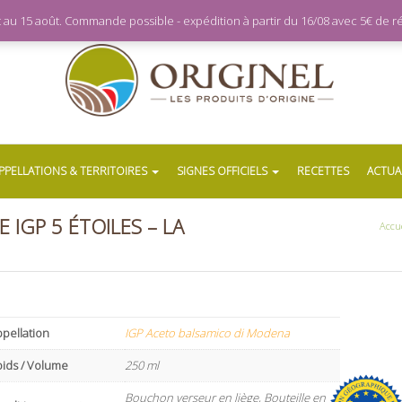
let au 15 août. Commande possible - expédition à partir du 16/08 avec 5€ de
PPELLATIONS & TERRITOIRES
SIGNES OFFICIELS
RECETTES
ACTUA
IGP 5 ÉTOILES – LA
Accue
pellation
IGP Aceto balsamico di Modena
oids / Volume
250 ml
Bouchon verseur en liège, Bouteille en