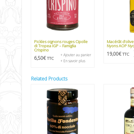
Pickles oignons rouges Cipolle
Macérât d’olive
di Tropea IGP – Famiglia
Nyons AOP Nyo
Crispino
19,00
€
TTC
+ Ajouter au panier
6,50
€
TTC
+ En savoir plus
Related Products