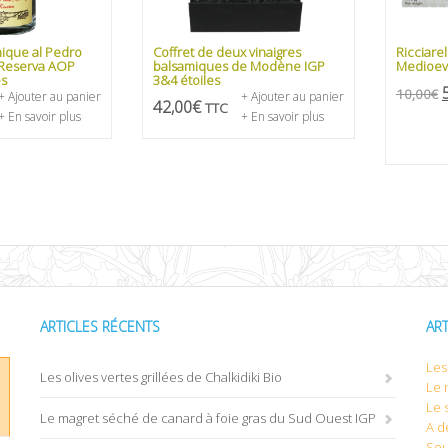
mique al Pedro
Coffret de deux vinaigres
Ricciarel
Reserva AOP
balsamiques de Modène IGP
Medioev
es
3&4 étoiles
10,00
€
+ Ajouter au panier
+ Ajouter au panier
42,00
€
TTC
+ En savoir plus
+ En savoir plus
ARTICLES RÉCENTS
AR
Les 
Les olives vertes grillées de Chalkidiki Bio
Le 
Le 
Le magret séché de canard à foie gras du Sud Ouest IGP
A d
Sou