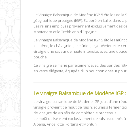
Le Vinaigre Balsamique de Modène IGP 5 étoiles de la S
géographique protégée (IGP). Elaboré en Italie, dans la 
Les raisins employés proviennent exclusivement des cé
Montanaro et le Trebbiano d’Espagne.
Le Vinaigre Balsamique de Modène IGP 5 étoiles mûrit dan
le chêne, le châtaignier, le mûrier, le genévrier et le ce
vinaigre une saveur de haute intensité, avec une douc
bouche.
Ce vinaigre se marie parfaitement avec des viandes rôtie
en verre élégante, équipée d’un bouchon doseur pour un
Le vinaigre Balsamique de Modène IGP : 
Le vinaigre balsamique de Modène IGP jouit d’une réput
vinaigre provient de moût de raisin, soumis à fermentati
de vinaigre de vin afin de compléter le processus.
Le moût utilisé vient exclusivement de raisins cultivé
Albana, Ancellotta, Fortana et Montuni.