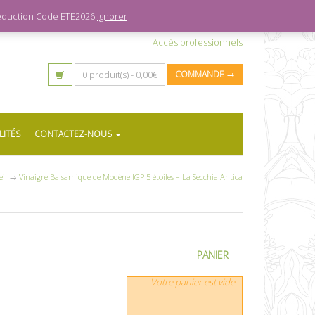
 réduction Code ETE2026
Ignorer
Accès professionnels
0 produit(s) -
0,00
€
COMMANDE →
LITÉS
CONTACTEZ-NOUS
il
→
Vinaigre Balsamique de Modène IGP 5 étoiles – La Secchia Antica
PANIER
Votre panier est vide.