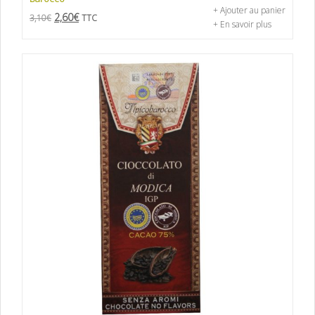
+ Ajouter au panier
2,60
€
3,10
€
TTC
+ En savoir plus