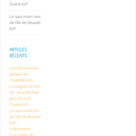
Ouest IGP
Le saucisson sec
de l’Ile de Beauté
IGP
ARTICLES
RÉCENTS
Les olives vertes
grillées de
Chalkidiki Bio
Le magret séché
de canard à foie
gras du Sud
Ouest IGP
Le saucisson sec
de l’Ile de Beauté
IGP
A découvrir :
Cioccolato di