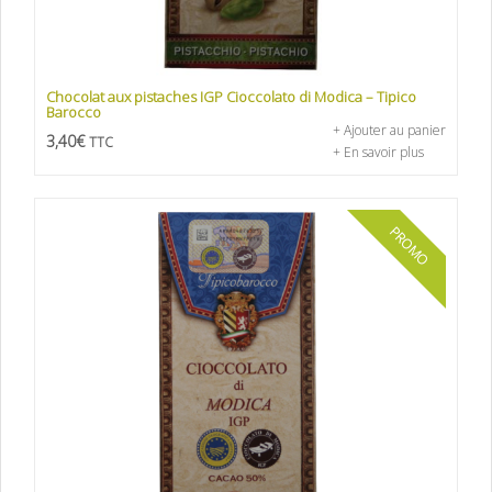
Chocolat aux pistaches IGP Cioccolato di Modica – Tipico
Barocco
+ Ajouter au panier
3,40
€
TTC
+ En savoir plus
PROMO