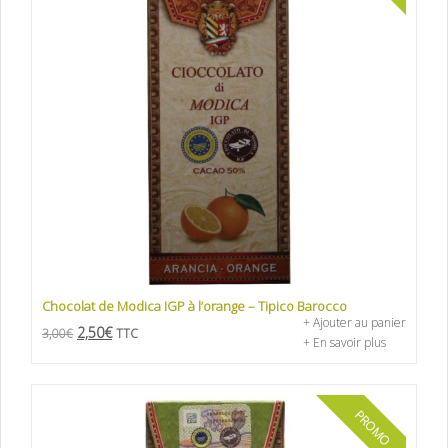
Chocolat de Modica IGP à l’orange – Tipico Barocco
+ Ajouter au panier
2,50
€
3,00
€
TTC
+ En savoir plus
PROMO