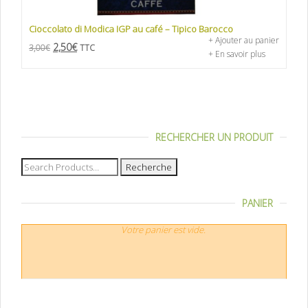
Cioccolato di Modica IGP au café – Tipico Barocco
+ Ajouter au panier
2,50
€
3,00
€
TTC
+ En savoir plus
RECHERCHER UN PRODUIT
Recherche
pour :
PANIER
Votre panier est vide.