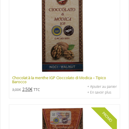
Chocolat à la menthe IGP Cioccolato di Modica – Tipico
Barocco
+ Ajouter au panier
2,50
€
3,00
€
TTC
+ En savoir plus
PROMO