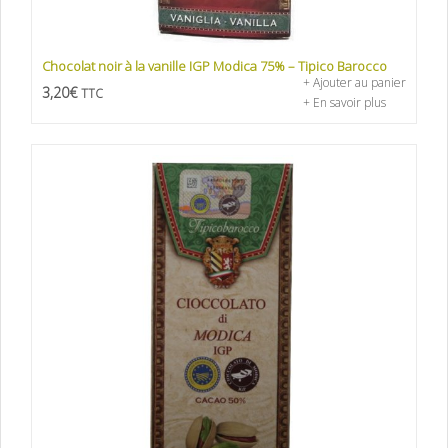
Chocolat noir à la vanille IGP Modica 75% – Tipico Barocco
+ Ajouter au panier
3,20
€
TTC
+ En savoir plus