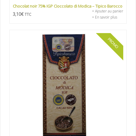
Chocolat noir 75% IGP Cioccolato di Modica – Tipico Barocco
+ Ajouter au panier
3,10
€
TTC
+ En savoir plus
PROMO