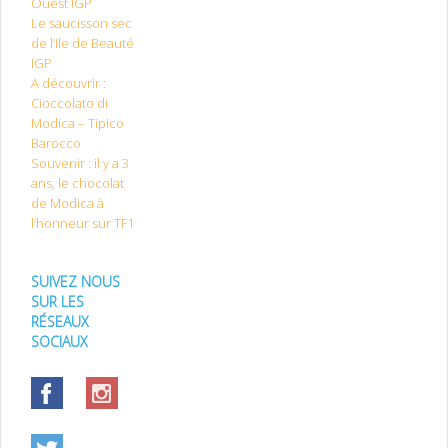
Ouest IGP
Le saucisson sec
de l’Ile de Beauté
IGP
A découvrir :
Cioccolato di
Modica – Tipico
Barocco
Souvenir : il y a 3
ans, le chocolat
de Modica à
l’honneur sur TF1
SUIVEZ NOUS
SUR LES
RÉSEAUX
SOCIAUX