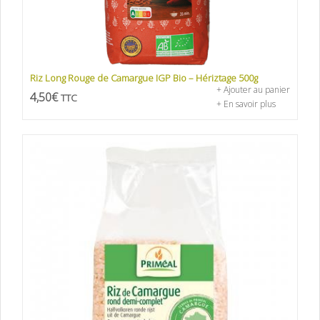
Riz Long Rouge de Camargue IGP Bio – Hériztage 500g
+ Ajouter au panier
4,50
€
TTC
+ En savoir plus