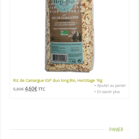
Riz de Camargue IGP duo long Bio, Heriztage 1Kg
+ Ajouter au panier
4,60
€
5,80
€
TTC
+ En savoir plus
PANIER