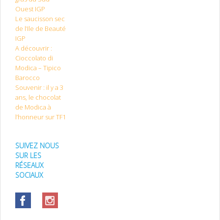
Ouest IGP
Le saucisson sec
de l’Ile de Beauté
IGP
A découvrir :
Cioccolato di
Modica – Tipico
Barocco
Souvenir : il y a 3
ans, le chocolat
de Modica à
l’honneur sur TF1
SUIVEZ NOUS
SUR LES
RÉSEAUX
SOCIAUX