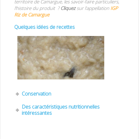
territoire de Camargue, les savoir-faire particuliers,
l’histoire du produit ?
Cliquez
sur l’appellation
IGP
Riz de Camargue
boutique vente
I/span>
Quelques idées de recettes
Conservation
Des caractéristiques nutritionnelles
intéressantes
IGP, AOP, STG, Label rouge, appellation d’origine contrôlée, appellation
d’origine protégée, certification, produit contrôlé, indication géographique