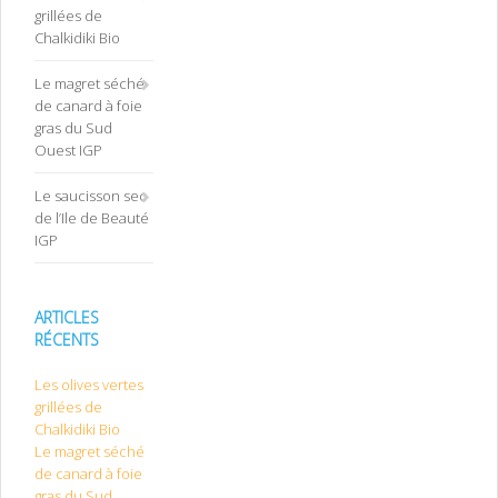
grillées de
Chalkidiki Bio
Le magret séché
de canard à foie
gras du Sud
Ouest IGP
Le saucisson sec
de l’Ile de Beauté
IGP
ARTICLES
RÉCENTS
Les olives vertes
grillées de
Chalkidiki Bio
Le magret séché
de canard à foie
gras du Sud