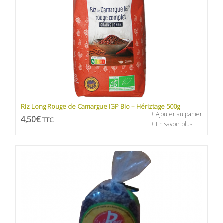
Riz Long Rouge de Camargue IGP Bio – Hériztage 500g
+ Ajouter au panier
4,50
€
TTC
+ En savoir plus