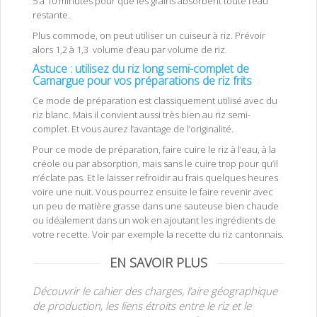
5 à 10 minutes pour que les grains absorbent toute l’eau
restante.
Plus commode, on peut utiliser un cuiseur à riz. Prévoir
alors 1,2 à 1,3 volume d’eau par volume de riz.
Astuce : utilisez du riz long semi-complet de
Camargue pour vos préparations de riz frits
Ce mode de préparation est classiquement utilisé avec du
riz blanc. Mais il convient aussi très bien au riz semi-
complet. Et vous aurez l’avantage de l’originalité.
Pour ce mode de préparation, faire cuire le riz à l’eau, à la
créole ou par absorption, mais sans le cuire trop pour qu’il
n’éclate pas. Et le laisser refroidir au frais quelques heures
voire une nuit. Vous pourrez ensuite le faire revenir avec
un peu de matière grasse dans une sauteuse bien chaude
ou idéalement dans un wok en ajoutant les ingrédients de
votre recette. Voir par exemple la recette du riz cantonnais.
EN SAVOIR PLUS
Découvrir le cahier des charges, l’aire géographique
de production, les liens étroits entre le riz et le