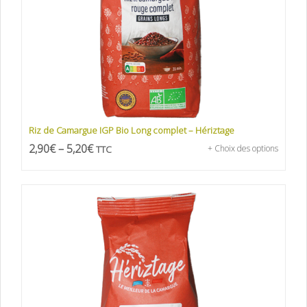
Riz de Camargue IGP Bio Long complet – Hériztage
2,90
€
–
5,20
€
TTC
+ Choix des options