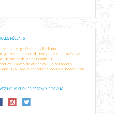
TICLES RÉCENTS
olives vertes grillées de Chalkidiki Bio
magret séché de canard à foie gras du Sud Ouest IGP
saucisson sec de l’Ile de Beauté IGP
écouvrir : Cioccolato di Modica – Tipico Barocco
venir : il y a 3 ans, le chocolat de Modica à l’honneur sur
IVEZ NOUS SUR LES RÉSEAUX SOCIAUX