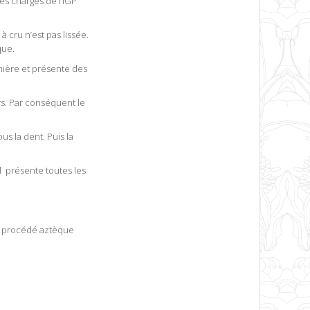
des charges de l’IGP
à cru n’est pas lissée.
que.
umière et présente des
rs. Par conséquent le
s la dent. Puis la
l présente toutes les
en procédé aztèque