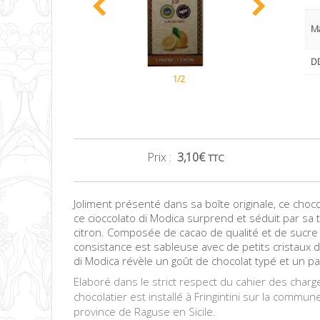
M
DD
1/2
Prix :
3,10
€
TTC
Joliment présenté dans sa boîte originale, ce choco
ce cioccolato di Modica surprend et séduit par sa 
citron. Composée de cacao de qualité et de sucre d
consistance est sableuse avec de petits cristaux d
di Modica révèle un goût de chocolat typé et un pa
Elaboré dans le strict respect du cahier des charge
chocolatier est installé à Fringintini sur la commu
province de Raguse en Sicile.