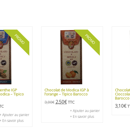
PROMO
PROMO
menthe IGP
Chocolat de Modica IGP à
Chocolat
odica – Tipico
l’orange – Tipico Barocco
Cioccola
Barocco
2,50
€
3,00
€
TTC
3,10
€
TC
T
+ Ajouter au panier
+ Ajouter au panier
+ En savoir plus
+ En savoir plus