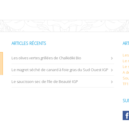
ARTICLES RÉCENTS
AR
Les 
Les olives vertes grillées de Chalkidiki Bio
Le 
Le 
Le magret séché de canard à foie gras du Sud Ouest IGP
A d
Sou
Le saucisson sec de l’Ile de Beauté IGP
TF1
SU