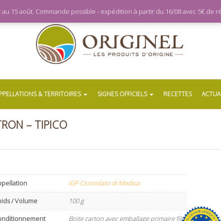
let au 15 août. Commande possible - expédition à partir du 16/08 avec 5€ de
PPELLATIONS & TERRITOIRES
SIGNES OFFICIELS
RECETTES
ACTUA
RON – TIPICO
pellation
IGP Cioccolato di Modica
oids / Volume
100 g
onditionnement
Boite carton avec emballage primaire film