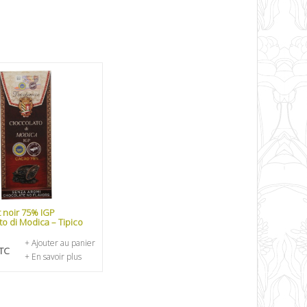
 noir 75% IGP
to di Modica – Tipico
+ Ajouter au panier
TC
+ En savoir plus