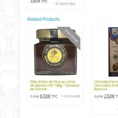
3,85
€
TTC
+ En savoir plus
Related Products
STOCK ÉPUISÉ
PROMO
Pâte d’olive de Nice au citron
Chocolat à la 
de Menton IGP 180g – Domaine
Cioccolato di M
de Piéchal
Barocco
6,50
€
2,50
€
7,90
€
TTC
+ Lire la suite
3,00
€
T