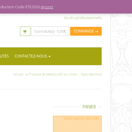
 réduction Code ETE2026
Ignorer
Accès professionnels
0 produit(s) -
0,00
€
COMMANDE →
LITÉS
CONTACTEZ-NOUS
Accueil
→
Chocolat de Modica IGP au citron – Tipico Barocco
PANIER
Votre panier est vide.