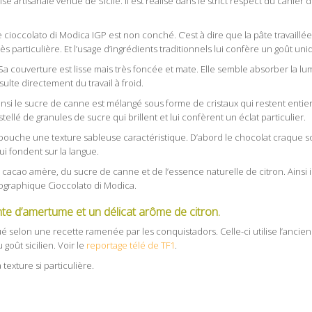
 artisanale venue de Sicile. Il est réalisé dans le strict respect du cahier 
e cioccolato di Modica IGP est non conché. C’est à dire que la pâte travaillée 
ès particulière. Et l’usage d’ingrédients traditionnels lui confère un goût uni
 Sa couverture est lisse mais très foncée et mate. Elle semble absorber la l
sulte directement du travail à froid.
insi le sucre de canne est mélangé sous forme de cristaux qui restent entie
lé de granules de sucre qui brillent et lui confèrent un éclat particulier.
bouche une texture sableuse caractéristique. D’abord le chocolat craque sou
i fondent sur la langue.
 cacao amère, du sucre de canne et de l’essence naturelle de citron. Ainsi i
géographique Cioccolato di Modica.
te d’amertume et un délicat arôme de citron.
ué selon une recette ramenée par les conquistadors. Celle-ci utilise l’anci
goût sicilien. Voir le
reportage télé de TF1
.
exture si particulière.