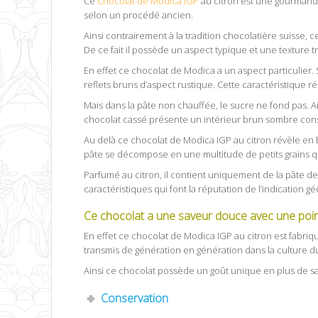
Ce
Chocolat de Modica IGP
au citron est une gourmandise
selon un procédé ancien.
Ainsi contrairement à la tradition chocolatière suisse, c
De ce fait il possède un aspect typique et une texture tr
En effet ce chocolat de Modica a un aspect particulier.
reflets bruns d’aspect rustique. Cette caractéristique ré
Mais dans la pâte non chauffée, le sucre ne fond pas. A
chocolat cassé présente un intérieur brun sombre constel
Au delà ce chocolat de Modica IGP au citron révèle en 
pâte se décompose en une multitude de petits grains qu
Parfumé au citron, il contient uniquement de la pâte de
caractéristiques qui font la réputation de l’indication 
Ce chocolat a une saveur douce avec une poin
En effet ce chocolat de Modica IGP au citron est fabriq
transmis de génération en génération dans la culture du 
Ainsi ce chocolat possède un goût unique en plus de sa t
Conservation