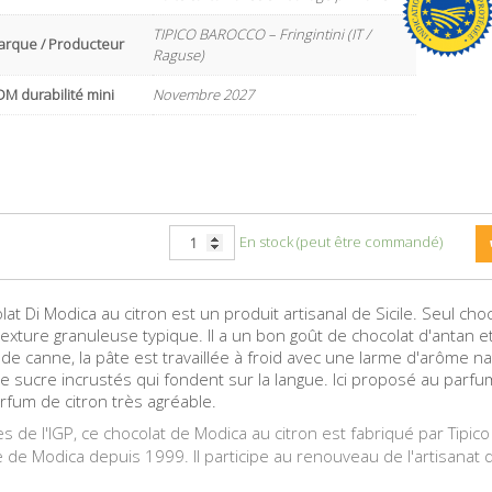
TIPICO BAROCCO – Fringintini (IT /
arque / Producteur
Raguse)
M durabilité mini
Novembre 2027
En stock (peut être commandé)
lat Di Modica au citron est un produit artisanal de Sicile. Seul ch
texture granuleuse typique. Il a un bon goût de chocolat d'antan e
e canne, la pâte est travaillée à froid avec une larme d'arôme nat
e sucre incrustés qui fondent sur la langue. Ici proposé au parfum
rfum de citron très agréable.
s de l'IGP, ce chocolat de Modica au citron est fabriqué par Tipico
ne de Modica depuis 1999. Il participe au renouveau de l'artisanat