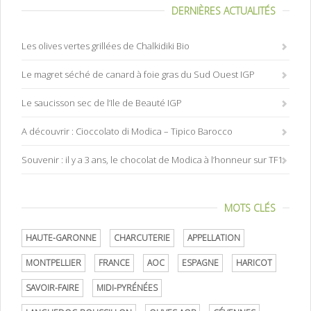
DERNIÈRES ACTUALITÉS
Les olives vertes grillées de Chalkidiki Bio
Le magret séché de canard à foie gras du Sud Ouest IGP
Le saucisson sec de l’Ile de Beauté IGP
A découvrir : Cioccolato di Modica – Tipico Barocco
Souvenir : il y a 3 ans, le chocolat de Modica à l’honneur sur TF1
MOTS CLÉS
HAUTE-GARONNE
CHARCUTERIE
APPELLATION
MONTPELLIER
FRANCE
AOC
ESPAGNE
HARICOT
SAVOIR-FAIRE
MIDI-PYRÉNÉES