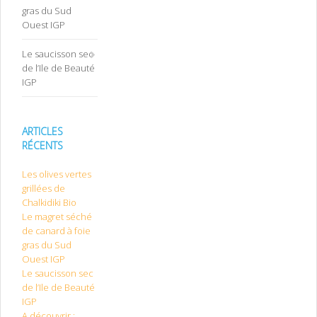
gras du Sud
Ouest IGP
Le saucisson sec
de l’Ile de Beauté
IGP
ARTICLES
RÉCENTS
Les olives vertes
grillées de
Chalkidiki Bio
Le magret séché
de canard à foie
gras du Sud
Ouest IGP
Le saucisson sec
de l’Ile de Beauté
IGP
A découvrir :