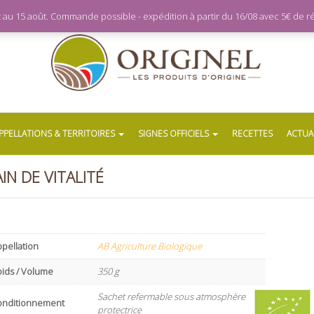
let au 15 août. Commande possible - expédition à partir du 16/08 avec 5€ de
PPELLATIONS & TERRITOIRES
SIGNES OFFICIELS
RECETTES
ACTUA
IN DE VITALITÉ
pellation
AB Agriculture Biologique
oids / Volume
350 g
Sachet refermable sous atmosphère
onditionnement
protectrice