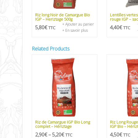
Riz long Noir de Camargue Bio
Lentilles verte
IGP – Heriztage 500g
rouge IGP – sac
+ Ajouter au panier
5,80
€
4,40
€
TTC
TTC
+ En savoir plus
Related Products
Riz de Camargue IGP Bio Long
Riz Long Roug
complet – Hériztage
IGP Bio – Hériz
2,90
€
–
5,20
€
4,50
€
TTC
TTC