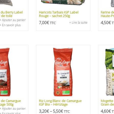
s du Berry Label
Haricots Tarbais IGP Label
Farine d
 de toile
Rouge – sachet 250g
Haute-Pr
+ Ajouter au panier
7,00
€
4,50
€
TTC
+ Lire la suite
T
+ En savoir plus
e de Camargue
Riz Long Blanc de Camargue
Mogette 
tage 500g
IGP Bio – Hériztage
Grain de 
+ Ajouter au panier
3,20
€
–
5,50
€
4,60
€
TTC
T
+ En savoir plus