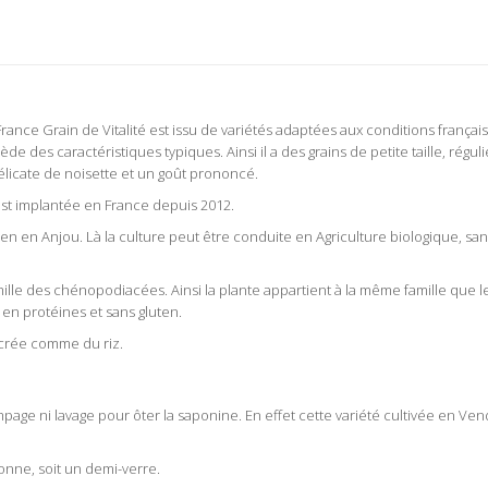
 France Grain de Vitalité est issu de variétés adaptées aux conditions françai
e des caractéristiques typiques. Ainsi il a des grains de petite taille, régul
élicate de noisette et un goût prononcé.
 est implantée en France depuis 2012.
 bien en Anjou. Là la culture peut être conduite en Agriculture biologique, s
ille des chénopodiacées. Ainsi la plante appartient à la même famille que le
 en protéines et sans gluten.
sucrée comme du riz.
page ni lavage pour ôter la saponine. En effet cette variété cultivée en Ve
onne, soit un demi-verre.