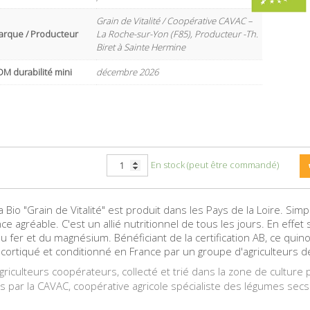
Grain de Vitalité / Coopérative CAVAC –
arque / Producteur
La Roche-sur-Yon (F85), Producteur -Th.
Biret à Sainte Hermine
M durabilité mini
décembre 2026
En stock (peut être commandé)
Bio "Grain de Vitalité" est produit dans les Pays de la Loire. Simple
e agréable. C'est un allié nutritionnel de tous les jours. En effet 
u fer et du magnésium. Bénéficiant de la certification AB, ce quino
 décortiqué et conditionné en France par un groupe d'agriculteurs d
riculteurs coopérateurs, collecté et trié dans la zone de culture p
 par la CAVAC, coopérative agricole spécialiste des légumes secs 
.