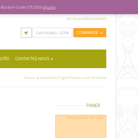
 réduction Code ETE2026
Ignorer
Accès professionnels
0 produit(s) -
0,00
€
COMMANDE →
LITÉS
CONTACTEZ-NOUS
Accueil
→
Quinoa Bio Origine France, Grain de vitalité
PANIER
Votre panier est vide.