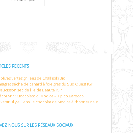
TICLES RÉCENTS
olives vertes grillées de Chalkidiki Bio
magret séché de canard à foie gras du Sud Ouest IGP
saucisson sec de l’Ile de Beauté IGP
écouvrir : Cioccolato di Modica – Tipico Barocco
venir : il y a 3 ans, le chocolat de Modica à l’honneur sur
IVEZ NOUS SUR LES RÉSEAUX SOCIAUX