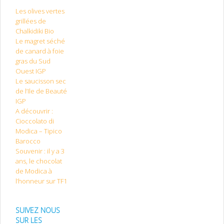
Les olives vertes
grillées de
Chalkidiki Bio
Le magret séché
de canard à foie
gras du Sud
Ouest IGP
Le saucisson sec
de l’Ile de Beauté
IGP
A découvrir :
Cioccolato di
Modica – Tipico
Barocco
Souvenir : il y a 3
ans, le chocolat
de Modica à
l’honneur sur TF1
SUIVEZ NOUS
SUR LES