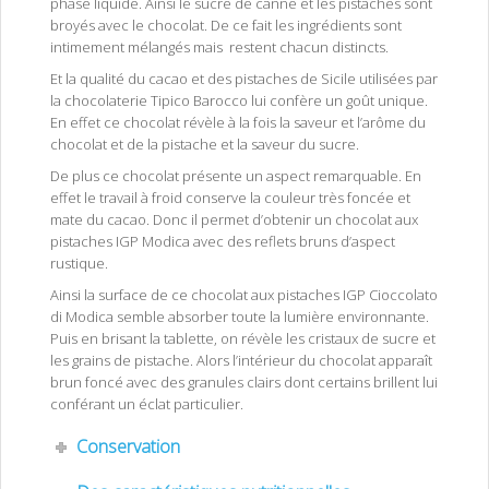
phase liquide. Ainsi le sucre de canne et les pistaches sont
broyés avec le chocolat. De ce fait les ingrédients sont
intimement mélangés mais restent chacun distincts.
Et la qualité du cacao et des pistaches de Sicile utilisées par
la chocolaterie Tipico Barocco lui confère un goût unique.
En effet ce chocolat révèle à la fois la saveur et l’arôme du
chocolat et de la pistache et la saveur du sucre.
De plus ce chocolat présente un aspect remarquable. En
effet le travail à froid conserve la couleur très foncée et
mate du cacao. Donc il permet d’obtenir un chocolat aux
pistaches IGP Modica avec des reflets bruns d’aspect
rustique.
Ainsi la surface de ce chocolat aux pistaches IGP Cioccolato
di Modica semble absorber toute la lumière environnante.
Puis en brisant la tablette, on révèle les cristaux de sucre et
les grains de pistache. Alors l’intérieur du chocolat apparaît
brun foncé avec des granules clairs dont certains brillent lui
conférant un éclat particulier.
Conservation