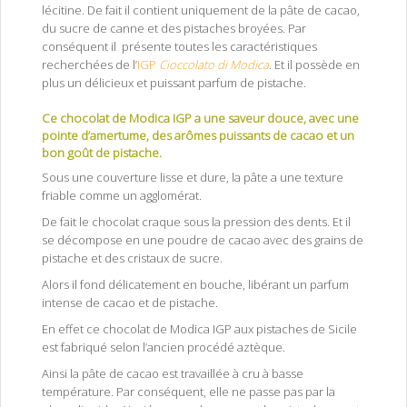
lécitine. De fait il contient uniquement de la pâte de cacao,
du sucre de canne et des pistaches broyées. Par
conséquent il présente toutes les caractéristiques
recherchées de l’
IGP
Cioccolato di Modica
. Et il possède en
plus un délicieux et puissant parfum de pistache.
Ce chocolat de Modica IGP a une saveur douce, avec une
pointe d’amertume, des arômes puissants de cacao et un
bon goût de pistache.
Sous une couverture lisse et dure, la pâte a une texture
friable comme un agglomérat.
De fait le chocolat craque sous la pression des dents. Et il
se décompose en une poudre de cacao avec des grains de
pistache et des cristaux de sucre.
Alors il fond délicatement en bouche, libérant un parfum
intense de cacao et de pistache.
En effet ce chocolat de Modica IGP aux pistaches de Sicile
est fabriqué selon l’ancien procédé aztèque.
Ainsi la pâte de cacao est travaillée à cru à basse
température. Par conséquent, elle ne passe pas par la