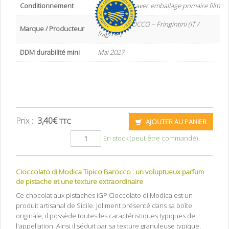
Conditionnement
Boite carton avec emballage primaire film
TIPICO BAROCCO – Fringintini (IT /
Marque / Producteur
Raguse)
DDM durabilité mini
Mai 2027
Prix :
3,40
€
TTC
AJOUTER AU PANIER
En stock (peut être commandé)
Cioccolato di Modica Tipico Barocco : un voluptueux parfum
de pistache et une texture extraordinaire
Ce chocolat aux pistaches IGP Cioccolato di Modica est un
produit artisanal de Sicile. Joliment présenté dans sa boîte
originale, il possède toutes les caractéristiques typiques de
l'appellation. Ainsi il séduit par sa texture granuleuse typique,