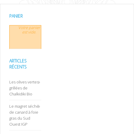
PANIER
Votre panier
est vide.
ARTICLES
RÉCENTS
Les olives vertes
grillées de
Chalkidiki Bio
Le magret séché
de canard à foie
gras du Sud
Ouest IGP