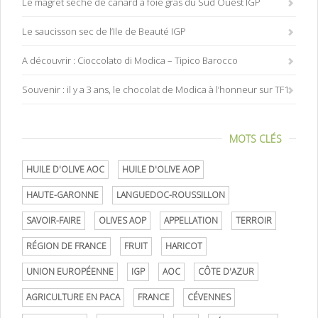
Le magret séché de canard à foie gras du Sud Ouest IGP
Le saucisson sec de l’Ile de Beauté IGP
A découvrir : Cioccolato di Modica – Tipico Barocco
Souvenir : il y a 3 ans, le chocolat de Modica à l’honneur sur TF1
MOTS CLÉS
HUILE D'OLIVE AOC
HUILE D'OLIVE AOP
HAUTE-GARONNE
LANGUEDOC-ROUSSILLON
SAVOIR-FAIRE
OLIVES AOP
APPELLATION
TERROIR
RÉGION DE FRANCE
FRUIT
HARICOT
UNION EUROPÉENNE
IGP
AOC
CÔTE D'AZUR
AGRICULTURE EN PACA
FRANCE
CÉVENNES