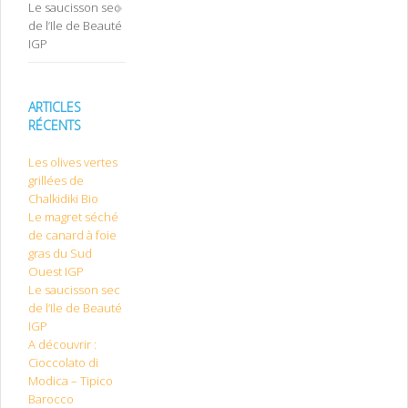
Le saucisson sec
de l’Ile de Beauté
IGP
ARTICLES
RÉCENTS
Les olives vertes
grillées de
Chalkidiki Bio
Le magret séché
de canard à foie
gras du Sud
Ouest IGP
Le saucisson sec
de l’Ile de Beauté
IGP
A découvrir :
Cioccolato di
Modica – Tipico
Barocco