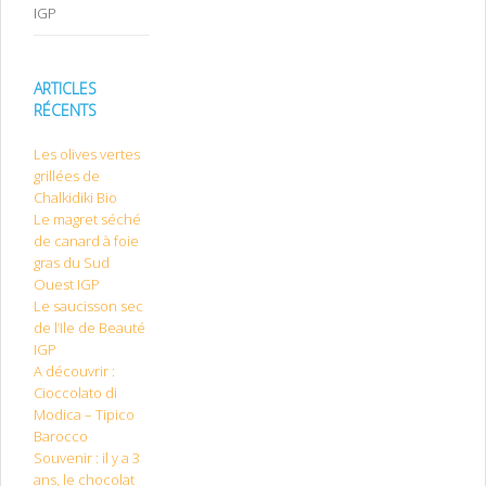
IGP
ARTICLES
RÉCENTS
Les olives vertes
grillées de
Chalkidiki Bio
Le magret séché
de canard à foie
gras du Sud
Ouest IGP
Le saucisson sec
de l’Ile de Beauté
IGP
A découvrir :
Cioccolato di
Modica – Tipico
Barocco
Souvenir : il y a 3
ans, le chocolat