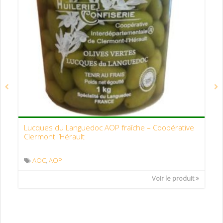
F
Lucques du Languedoc AOP fraîche – Coopérative
Clermont l’Hérault
on
AOC
,
AOP
Voir le produit
it