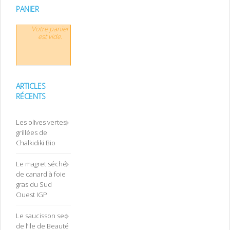
PANIER
Votre panier
est vide.
ARTICLES
RÉCENTS
Les olives vertes
grillées de
Chalkidiki Bio
Le magret séché
de canard à foie
gras du Sud
Ouest IGP
Le saucisson sec
de l’Ile de Beauté