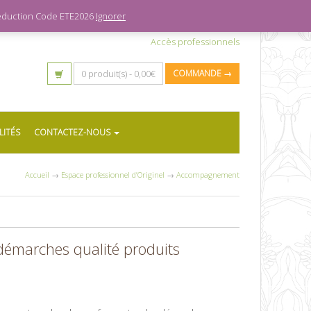
 réduction Code ETE2026
Ignorer
Accès professionnels
0 produit(s) -
0,00
€
COMMANDE →
LITÉS
CONTACTEZ-NOUS
Accueil
→
Espace professionnel d’Originel
→
Accompagnement
 démarches qualité produits