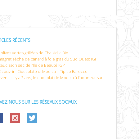
TICLES RÉCENTS
olives vertes grillées de Chalkidiki Bio
magret séché de canard à foie gras du Sud Ouest IGP
saucisson sec de l’Ile de Beauté IGP
écouvrir : Cioccolato di Modica – Tipico Barocco
venir : il y a 3 ans, le chocolat de Modica à l’honneur sur
IVEZ NOUS SUR LES RÉSEAUX SOCIAUX