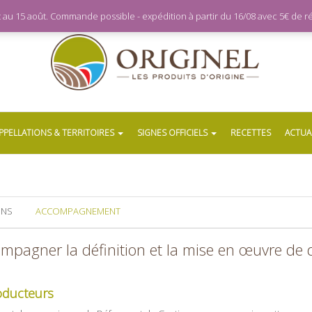
let au 15 août. Commande possible - expédition à partir du 16/08 avec 5€ de
PPELLATIONS & TERRITOIRES
SIGNES OFFICIELS
RECETTES
ACTUA
ONS
ACCOMPAGNEMENT
ompagner la définition et la mise en œuvre de
oducteurs