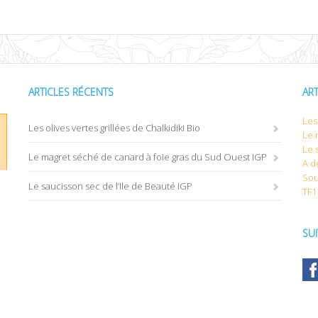
ARTICLES RÉCENTS
AR
Les 
Les olives vertes grillées de Chalkidiki Bio
Le 
Le 
Le magret séché de canard à foie gras du Sud Ouest IGP
A d
Sou
Le saucisson sec de l’Ile de Beauté IGP
TF1
SU