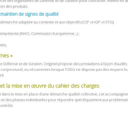
eurs et des organismes de Défense et de Gestion pour concevoir, mettre e
ion des produits.
aintien de signes de qualité
la démarche adaptée au contexte et aux objectifs (CCP
vs
IGP
vs
STG);
té compétente (INAO, Commission Européenne,..) ;
ptés,
rnes »
Défense et de Gestion, Originel propose des prestations à façon d’audits 
 conjoncturel, ou récurrentes lorsque l’ODG ne dispose pas des moyens h
ré.
et la mise en œuvre du cahier des charges
ns la mise en place d’une démarche qualité collective, cet accompagneme
 et des phases individuelles pour répondre spécifiquement aux problémat
contrôle.