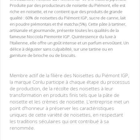
Produite par des producteurs de noisette du Piémont, elle est
riche en noisette, et ne contient que des produits de grande
qualité : 60% de noisettes du Piémont IGP, sucre de canne, lait
en poudre piémontais et thé matcha (5%). Cette pâte à tartiner,
artisanale et gourmande, présente toutes les qualités de la
fameuse Nocciola Piemonte IGP. Quintessence du luxe à
l'Italienne, elle offre un goût intense et un parfum envoûtant. Un
délice à déguster sans culpabilité, sur une tartine ou en
garniture de brioche ou de biscuits.
Crème de noisette 60% IGP Nocciola Piemonte - Pâte à tartiner sans
huile de palme
Membre actif de la filière des Noisettes du Piémont IGP,
la marque Corilu participe à chaque étape du processus
de production, de la récolte des noisettes à leur
transformation en produits finis tels que la pâte de
noisette et les crèmes de noisette. L'entreprise met un
point d'honneur à préserver les caractéristiques
uniques de cette variété de noisettes, en respectant
les traditions séculaires qui ont contribué à sa
renommée.