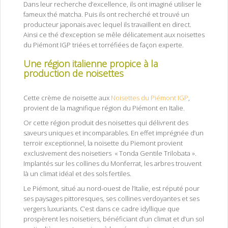
Dans leur recherche d’excellence, ils ont imaginé utiliser le
fameux thé matcha. Puis ils ont recherché et trouvé un
producteur japonais avec lequel ils travaillent en direct.
Ainsi ce thé d’exception se mêle délicatement aux noisettes
du Piémont IGP triées et torréfiées de façon experte.
Une région italienne propice à la
production de noisettes
pâte à tartiner aux noisettes du
piemont IGP
Cette crème de noisette aux
Noisettes du Piémont IGP
,
provient de la magnifique région du Piémont en Italie.
Or cette région produit des noisettes qui délivrent des
saveurs uniques et incomparables. En effet imprégnée d’un
terroir exceptionnel, la noisette du Piemont provient
exclusivement des noisetiers « Tonda Gentile Trilobata ».
Implantés sur les collines du Monferrat, les arbres trouvent
là un climat idéal et des sols fertiles.
Le Piémont, situé au nord-ouest de l’Italie, est réputé pour
ses paysages pittoresques, ses collines verdoyantes et ses
vergers luxuriants. C’est dans ce cadre idyllique que
prospèrent les noisetiers, bénéficiant d’un climat et d’un sol