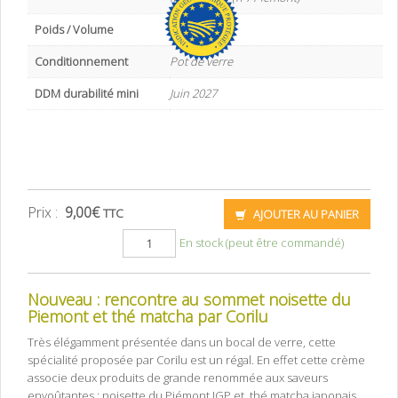
Poids / Volume
212 g
Conditionnement
Pot de verre
DDM durabilité mini
Juin 2027
Prix :
9,00
€
TTC
AJOUTER AU PANIER
En stock (peut être commandé)
Nouveau : rencontre au sommet noisette du
Piemont et thé matcha par Corilu
Très élégamment présentée dans un bocal de verre, cette
spécialité proposée par Corilu est un régal. En effet cette crème
associe deux produits de grande renommée aux saveurs
envoûtantes : noisette du Piémont IGP et thé matcha japonais.