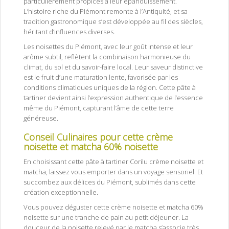
particulièrement propices à leur épanouissement.
L’histoire riche du Piémont remonte à l’Antiquité, et sa
tradition gastronomique s’est développée au fil des siècles,
héritant d’influences diverses.
Les noisettes du Piémont, avec leur goût intense et leur
arôme subtil, reflètent la combinaison harmonieuse du
climat, du sol et du savoir-faire local. Leur saveur distinctive
est le fruit d’une maturation lente, favorisée par les
conditions climatiques uniques de la région. Cette pâte à
tartiner devient ainsi l’expression authentique de l’essence
même du Piémont, capturant l’âme de cette terre
généreuse.
Conseil Culinaires pour cette
crème
noisette et matcha 60% noisette
En choisissant cette pâte à tartiner Corilu crème noisette et
matcha, laissez vous emporter dans un voyage sensoriel. Et
succombez aux délices du Piémont, sublimés dans cette
création exceptionnelle.
Vous pouvez déguster cette crème noisette et matcha 60%
noisette sur une tranche de pain au petit déjeuner. La
douceur de la noisette relevé par le matcha s’associe très