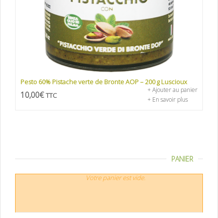
Pesto 60% Pistache verte de Bronte AOP – 200 g Luscioux
+ Ajouter au panier
10,00
€
TTC
+ En savoir plus
PANIER
Votre panier est vide.