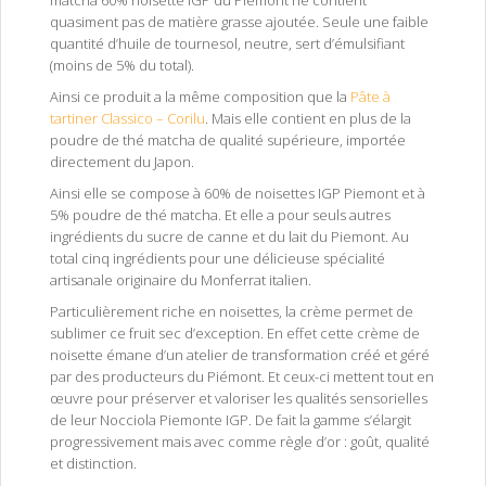
matcha 60% noisette IGP du Piémont ne contient
quasiment pas de matière grasse ajoutée. Seule une faible
quantité
d’huile de tournesol, neutre, sert d’émulsifiant
(moins de 5% du total).
Ainsi ce produit a la même composition que la
Pâte à
tartiner Classico – Corilu
. Mais elle contient en plus de la
poudre de thé matcha de qualité supérieure, importée
directement du Japon.
Ainsi elle se compose à 60% de noisettes IGP Piemont et à
5% poudre de thé matcha. Et elle a pour seuls autres
ingrédients du sucre de canne et du lait du Piemont. Au
total cinq ingrédients pour une d
élicieuse spécialité
artisanale originaire du Monferrat italien.
Particulièrement riche en noisettes, la crème permet de
sublimer ce fruit sec d’exception. En effet cette crème de
noisette émane d’un atelier de transformation créé et géré
par des producteurs du Piémont. Et ceux-ci mettent tout en
œuvre pour préserver et valoriser les qualités sensorielles
de leur Nocciola Piemonte IGP. De fait la gamme s’élargit
progressivement mais avec comme règle d’or : goût, qualité
et distinction.