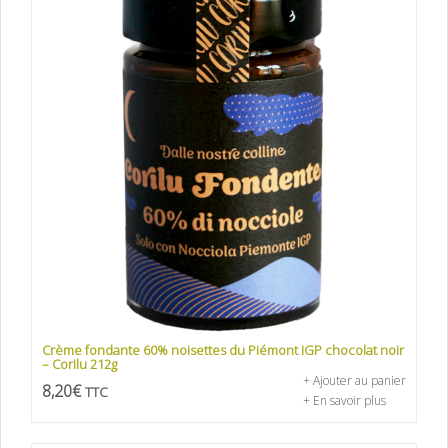
Crème fondante 60% noisettes du Piémont IGP chocolat noir
– Corilu 212g
+ Ajouter au panier
8,20
€
TTC
+ En savoir plus