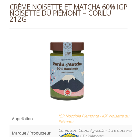
CRÈME NOISETTE ET MATCHA 60% IGP
NOISETTE DU PIÉMONT – CORILU
212G
IGP Nocciola Piemonte - IGP Noisette du
Appellation
Piémont
Corilu Soc. Coop. Agricola – Lu e Cuccaro
Marque / Producteur
Monferrato (IT / Piémont)