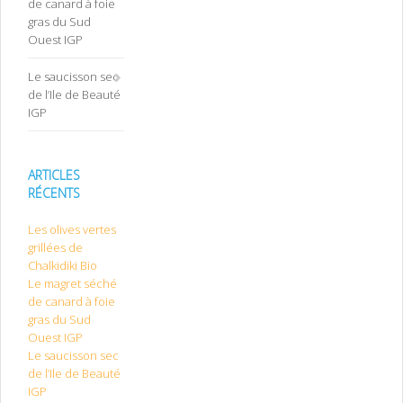
de canard à foie
gras du Sud
Ouest IGP
Le saucisson sec
de l’Ile de Beauté
IGP
ARTICLES
RÉCENTS
Les olives vertes
grillées de
Chalkidiki Bio
Le magret séché
de canard à foie
gras du Sud
Ouest IGP
Le saucisson sec
de l’Ile de Beauté
IGP