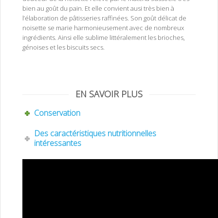
bien au goût du pain. Et elle convient ausi très bien à
l’élaboration de pâtisseries raffinées. Son goût délicat de
noisette se marie harmonieusement avec de nombreux
ingrédients. Ainsi elle sublime littéralement les brioches,
génoises et les biscuits secs.
Pâte à tartiner type Nocciolata blanca ou nutella blanc très riche en
noisette sans huile de palme
EN SAVOIR PLUS
Conservation
Des caractéristiques nutritionnelles
intéressantes