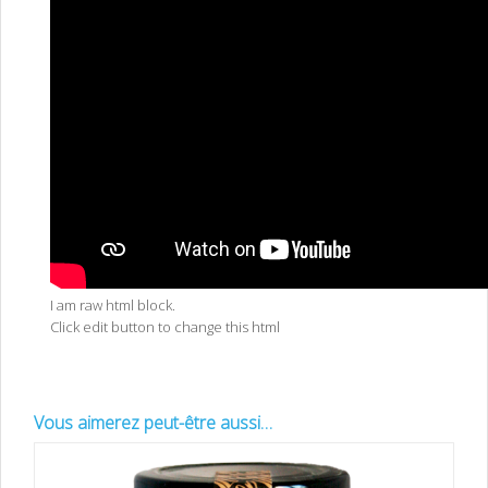
I am raw html block.
Click edit button to change this html
Vous aimerez peut-être aussi…