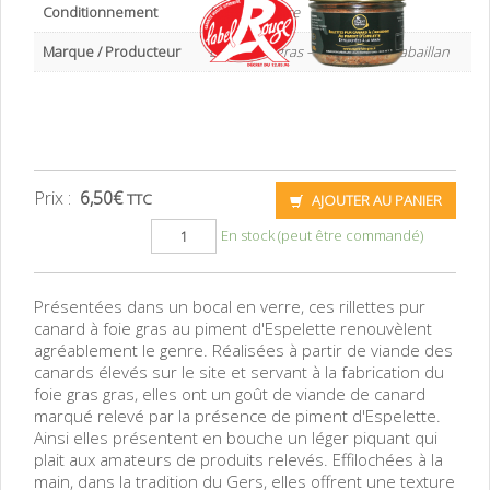
Conditionnement
bocal en verre
Marque / Producteur
Esprit foie gras – Ferme d’en Sabaillan
Prix :
6,50
€
TTC
AJOUTER AU PANIER
En stock (peut être commandé)
Présentées dans un bocal en verre, ces rillettes pur
canard à foie gras au piment d'Espelette renouvèlent
agréablement le genre. Réalisées à partir de viande des
canards élevés sur le site et servant à la fabrication du
foie gras gras, elles ont un goût de viande de canard
marqué relevé par la présence de piment d'Espelette.
Ainsi elles présentent en bouche un léger piquant qui
plait aux amateurs de produits relevés. Effilochées à la
main, dans la tradition du Gers, elles offrent une texture