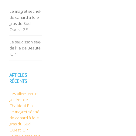
Le magret séché
de canard à foie
gras du Sud
Ouest IGP
Le saucisson sec
de l’Ile de Beauté
IGP
ARTICLES
RÉCENTS
Les olives vertes
grillées de
Chalkidiki Bio
Le magret séché
de canard à foie
gras du Sud
Ouest IGP
Le saucisson sec