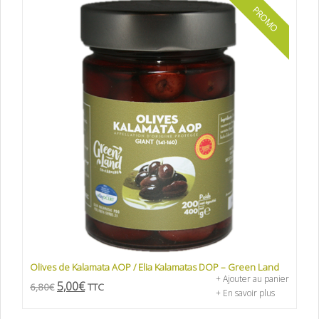
PROMO
Olives de Kalamata AOP / Elia Kalamatas DOP – Green Land
+ Ajouter au panier
5,00
€
6,80
€
TTC
+ En savoir plus