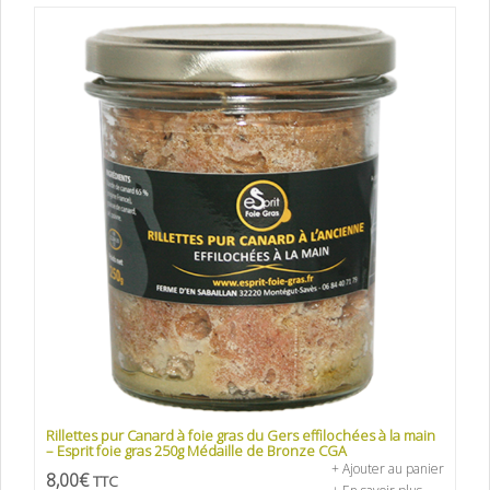
Rillettes pur Canard à foie gras du Gers effilochées à la main
– Esprit foie gras 250g Médaille de Bronze CGA
+ Ajouter au panier
8,00
€
TTC