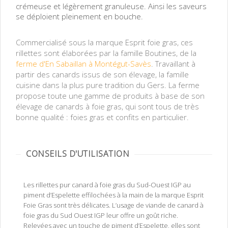
crémeuse et légèrement granuleuse. Ainsi les saveurs
se déploient pleinement en bouche.
rillettes de canard à foie gras du Gers IGP piment d'Espelette AOP
Commercialisé sous la marque Esprit foie gras, ces
rillettes sont élaborées par la famille Boutines, de la
ferme d'En Sabaillan à Montégut-Savès
. Travaillant à
partir des canards issus de son élevage, la famille
cuisine dans la plus pure tradition du Gers. La ferme
propose toute une gamme de produits à base de son
élevage de canards à foie gras, qui sont tous de très
bonne qualité : foies gras et confits en particulier.
CONSEILS D'UTILISATION
Les rillettes pur canard à foie gras du Sud-Ouest IGP au
piment d’Espelette effilochées à la main de la marque Esprit
Foie Gras sont très délicates. L’usage de viande de canard à
foie gras du Sud Ouest IGP leur offre un goût riche.
Relevées avec un touche de piment d’Espelette, elles sont