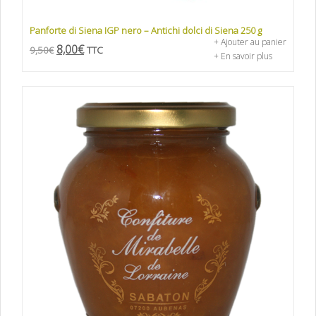
Panforte di Siena IGP nero – Antichi dolci di Siena 250 g
+ Ajouter au panier
8,00
€
9,50
€
TTC
+ En savoir plus