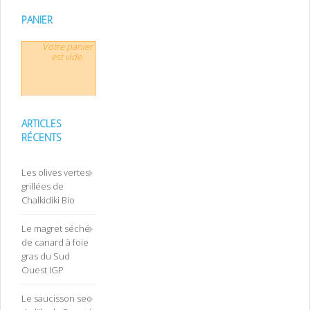
PANIER
Votre panier
est vide.
ARTICLES
RÉCENTS
Les olives vertes
grillées de
Chalkidiki Bio
Le magret séché
de canard à foie
gras du Sud
Ouest IGP
Le saucisson sec