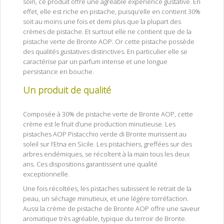
soin, ce produit offre une agréable expérience gustative. En
effet, elle est riche en pistache, puisqu’elle en contient 30%
soit au moins une fois et demi plus que la plupart des
crèmes de pistache. Et surtout elle ne contient que de la
pistache verte de Bronte AOP. Or cette pistache possède
des qualités gustatives distinctives. En particulier elle se
caractérise par un parfum intense et une longue
persistance en bouche.
Un produit de qualité
Pâte à Tartiner à la Pistache de
Bronte AOP
Composée à 30% de pistache verte de Bronte AOP, cette
crème est le fruit d’une production minutieuse. Les
pistaches AOP Pistacchio verde di Bronte murissent au
soleil sur l’Etna en Sicile. Les pistachiers, greffées sur des
arbres endémiques, se récoltent à la main tous les deux
ans. Ces dispositions garantissent une qualité
exceptionnelle.
Une fois récoltées, les pistaches subissent le retrait de la
peau, un séchage minutieux, et une légère torréfaction.
Aussi la crème de pistache de Bronte AOP offre une saveur
aromatique très agréable, typique du terroir de Bronte.