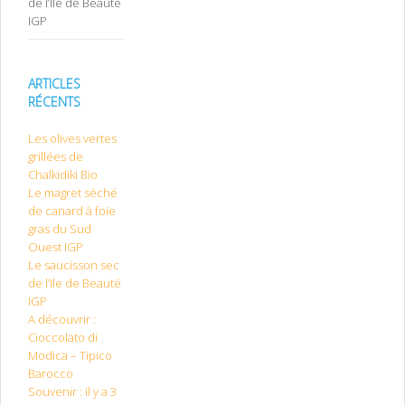
de l’Ile de Beauté
IGP
ARTICLES
RÉCENTS
Les olives vertes
grillées de
Chalkidiki Bio
Le magret séché
de canard à foie
gras du Sud
Ouest IGP
Le saucisson sec
de l’Ile de Beauté
IGP
A découvrir :
Cioccolato di
Modica – Tipico
Barocco
Souvenir : il y a 3