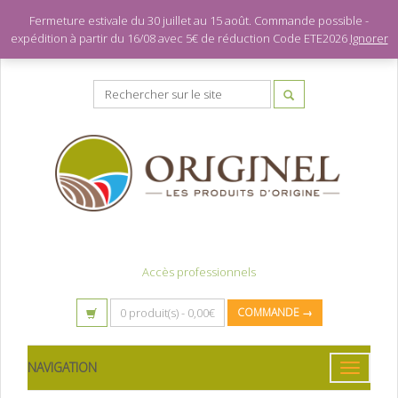
Fermeture estivale du 30 juillet au 15 août. Commande possible -
expédition à partir du 16/08 avec 5€ de réduction Code ETE2026
Ignorer
Se connecter
Accès professionnels
0 produit(s) -
0,00
€
COMMANDE →
NAVIGATION
Toggle
navigatio