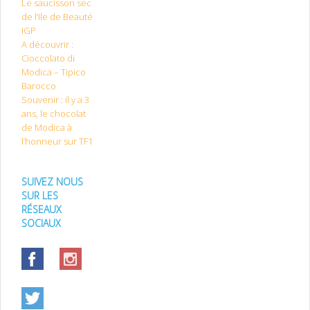
Le saucisson sec
de l’Ile de Beauté
IGP
A découvrir :
Cioccolato di
Modica – Tipico
Barocco
Souvenir : il y a 3
ans, le chocolat
de Modica à
l’honneur sur TF1
SUIVEZ NOUS
SUR LES
RÉSEAUX
SOCIAUX