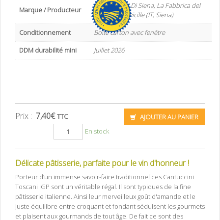
Antichi Dolci Di Siena, La Fabbrica del
Marque / Producteur
Panforte, Sovicille (IT, Siena)
Conditionnement
Boite carton avec fenêtre
DDM durabilité mini
Juillet 2026
Prix :
7,40
€
TTC
AJOUTER AU PANIER
En stock
Délicate pâtisserie, parfaite pour le vin d'honneur !
Porteur d’un immense savoir-faire traditionnel ces Cantuccini
Toscani IGP sont un véritable régal. Il sont typiques de la fine
pâtisserie italienne. Ainsi leur merveilleux goût d'amande et le
juste équilibre entre croquant et fondant séduisent les gourmets
et plaisent aux gourmands de tout âge. De fait ce sont des