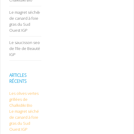
Le magret séché
de canard à foie
gras du Sud
Ouest IGP
Le saucisson sec
de l’Ile de Beauté
IGP
ARTICLES
RÉCENTS
Les olives vertes
grillées de
Chalkidiki Bio
Le magret séché
de canard à foie
gras du Sud
Ouest IGP