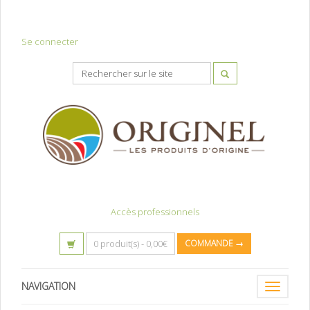
Se connecter
Accès professionnels
0 produit(s) -
0,00
€
COMMANDE →
NAVIGATION
Toggle
navigatio