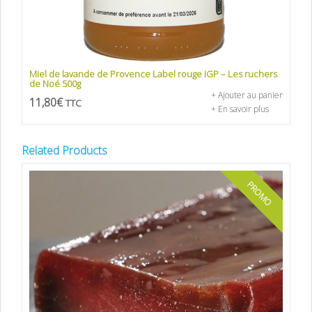
Miel de lavande de Provence Label rouge IGP – Les ruchers
de Noé 500g
+ Ajouter au panier
11,80
€
TTC
+ En savoir plus
Related Products
PROMO