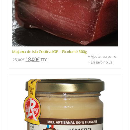
Mojama de Isla Cristina IGP – Ficolumé 300g
+ Ajouter au panier
18,00
€
25,00
€
TTC
+ En savoir plus