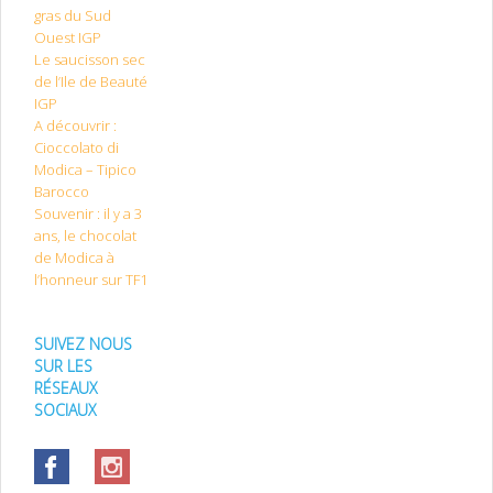
gras du Sud
Ouest IGP
Le saucisson sec
de l’Ile de Beauté
IGP
A découvrir :
Cioccolato di
Modica – Tipico
Barocco
Souvenir : il y a 3
ans, le chocolat
de Modica à
l’honneur sur TF1
SUIVEZ NOUS
SUR LES
RÉSEAUX
SOCIAUX