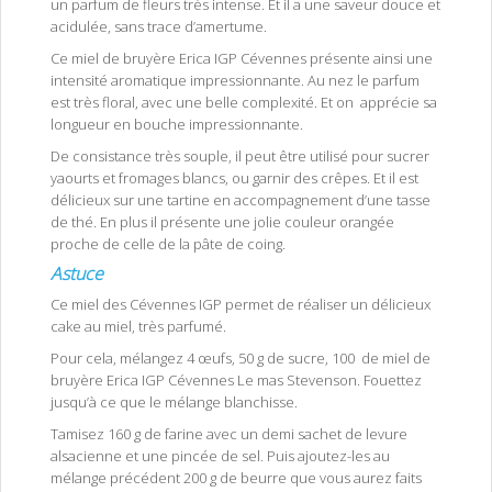
un parfum de fleurs très intense. Et il a une saveur douce et
acidulée, sans trace d’amertume.
Ce miel de bruyère Erica IGP Cévennes présente ainsi une
intensité aromatique impressionnante. Au nez le parfum
est très floral, avec une belle complexité. Et on apprécie sa
longueur en bouche impressionnante.
De consistance très souple, il peut être utilisé pour sucrer
yaourts et fromages blancs, ou garnir des crêpes. Et il est
délicieux sur une tartine en accompagnement d’une tasse
de thé. En plus il présente une jolie couleur orangée
proche de celle de la pâte de coing.
Astuce
Ce miel des Cévennes IGP permet de réaliser un délicieux
cake au miel, très parfumé.
Pour cela, mélangez 4 œufs, 50 g de sucre, 100 de miel de
bruyère Erica IGP Cévennes Le mas Stevenson. Fouettez
jusqu’à ce que le mélange blanchisse.
Tamisez 160 g de farine avec un demi sachet de levure
alsacienne et une pincée de sel. Puis ajoutez-les au
mélange précédent 200 g de beurre que vous aurez faits