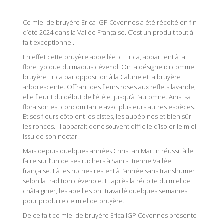
Ce miel de bruyère Erica IGP Cévennes a été récolté en fin
d’été 2024 dans la Vallée Française. C’est un produit tout à
fait exceptionnel.
En effet cette bruyère appellée ici Erica, appartient à la
flore typique du maquis cévenol. On la désigne ici comme
bruyère Erica par opposition à la Calune et la bruyère
arborescente. Offrant des fleurs roses aux reflets lavande,
elle fleurit du début de l’été et jusqu’à l’automne. Ainsi sa
floraison est concomitante avec plusieurs autres espèces.
Et ses fleurs côtoient les cistes, les aubépines et bien sûr
les ronces. Il apparait donc souvent difficile d’isoler le miel
issu de son nectar.
Mais depuis quelques années Christian Martin réussit à le
faire sur l’un de ses ruchers à Saint-Etienne Vallée
française. Là les ruches restent à l’année sans transhumer
selon la tradition cévenole. Et après la récolte du miel de
châtaignier, les abeilles ont travaillé quelques semaines
pour produire ce miel de bruyère.
De ce fait ce miel de bruyère Erica IGP Cévennes présente