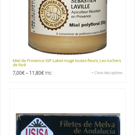
Miel de Provence IGP-Label rouge toutes fleurs, Les ruchers
de Noé
7,00
€
–
11,80
€
TTC
+ Choix des options