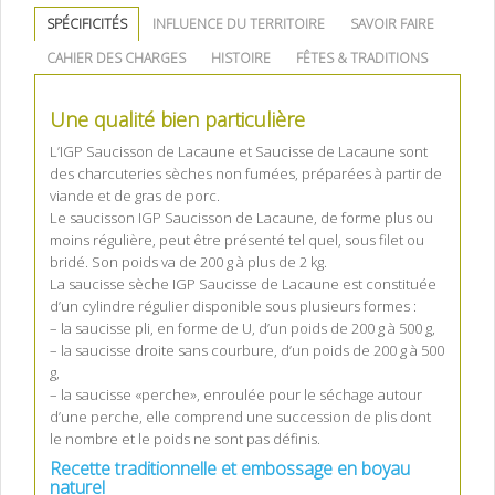
SPÉCIFICITÉS
INFLUENCE DU TERRITOIRE
SAVOIR FAIRE
CAHIER DES CHARGES
HISTOIRE
FÊTES & TRADITIONS
Une qualité bien particulière
L’IGP Saucisson de Lacaune et Saucisse de Lacaune sont
des charcuteries sèches non fumées, préparées à partir de
viande et de gras de porc.
Le saucisson IGP Saucisson de Lacaune, de forme plus ou
moins régulière, peut être présenté tel quel, sous filet ou
bridé. Son poids va de 200 g à plus de 2 kg.
La saucisse sèche IGP Saucisse de Lacaune est constituée
d’un cylindre régulier disponible sous plusieurs formes :
– la saucisse pli, en forme de U, d’un poids de 200 g à 500 g,
– la saucisse droite sans courbure, d’un poids de 200 g à 500
g,
– la saucisse «perche», enroulée pour le séchage autour
d’une perche, elle comprend une succession de plis dont
le nombre et le poids ne sont pas définis.
Recette traditionnelle et embossage en boyau
naturel