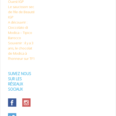
Ouest IGP
Le saucisson sec
de l’Ile de Beauté
IGP
A découvrir :
Cioccolato di
Modica – Tipico
Barocco
Souvenir : il y a 3
ans, le chocolat
de Modica à
l’honneur sur TF1
SUIVEZ NOUS
SUR LES
RÉSEAUX
SOCIAUX