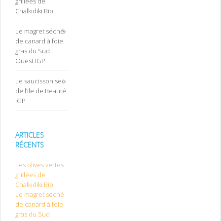
grillées de
Chalkidiki Bio
Le magret séché
de canard à foie
gras du Sud
Ouest IGP
Le saucisson sec
de l’Ile de Beauté
IGP
ARTICLES
RÉCENTS
Les olives vertes
grillées de
Chalkidiki Bio
Le magret séché
de canard à foie
gras du Sud