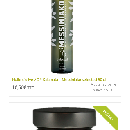
Huile d’olive AOP Kalamata – Messiniako selected 50 cl
+ Ajouter au panier
16,50
€
TTC
+ En savoir plus
PROMO