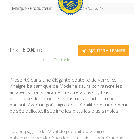
Marque / Producteur
Compagnia del Montale
Prix :
6,00
€
TTC
AJOUTER AU PANIER
En stock
Présenté dans une élégante bouteille de verre, ce
vinaigre balsamique de Modène saura convaincre les
amateurs. Sans caramel ni autre adjuvant, il se
démarque des produits industriels vendus un peu
partout. Avec un goût aigre doux équilibré et une odeur
boisée délicate, il sublime les plats les plus simples.
Véritable vinaigre balsamique de Modènetypicité vente directe producteurs pas
cher
La Compagnia del Montale produit du vinaigre
balsamique de Modène depuis plusieurs générations