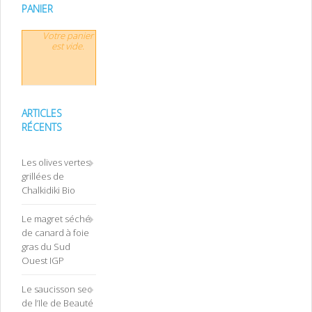
PANIER
Votre panier
est vide.
ARTICLES
RÉCENTS
Les olives vertes
grillées de
Chalkidiki Bio
Le magret séché
de canard à foie
gras du Sud
Ouest IGP
Le saucisson sec
de l’Ile de Beauté