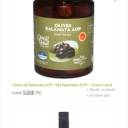
Olives de Kalamata AOP / Elia Kalamatas DOP – Green Land
+ Ajouter au panier
5,00
€
6,80
€
TTC
+ En savoir plus