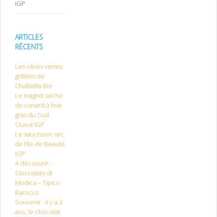
IGP
ARTICLES
RÉCENTS
Les olives vertes
grillées de
Chalkidiki Bio
Le magret séché
de canard à foie
gras du Sud
Ouest IGP
Le saucisson sec
de l’Ile de Beauté
IGP
A découvrir :
Cioccolato di
Modica – Tipico
Barocco
Souvenir : il y a 3
ans, le chocolat