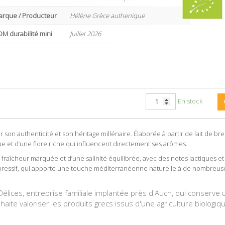
arque / Producteur
Hélène Grèce authenique
M durabilité mini
Juillet 2026
En stock
 son authenticité et son héritage millénaire. Élaborée à partir de lait de bre
que et d’une flore riche qui influencent directement ses arômes.
 fraîcheur marquée et d’une salinité équilibrée, avec des notes lactiques 
essif, qui apporte une touche méditerranéenne naturelle à de nombreuse
lices, entreprise familiale implantée près d'Auch, qui conserve 
haite valoriser les produits grecs issus d'une agriculture biologiq