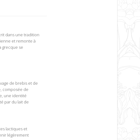
rit dans une tradition
ncienne et remonte à
eta grecque se
evage de brebis et de
he, composée de
e, une identité
é par du lait de
es lactiques et
venir légèrement