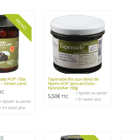
PROMO
ata AOP / Elia
Tapenade Bio aux olives de
 – Green Land
Nyons AOP sans anchois –
Nyonsolive 100g
TC
+ Ajouter au panier
5,50
€
TTC
+ En savoir plus
+ Ajouter au panier
+ En savoir plus