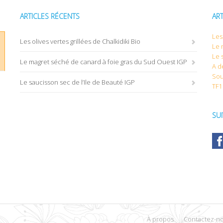
ARTICLES RÉCENTS
AR
Les 
Les olives vertes grillées de Chalkidiki Bio
Le 
Le 
Le magret séché de canard à foie gras du Sud Ouest IGP
A d
Sou
Le saucisson sec de l’Ile de Beauté IGP
TF1
SU
À propos
Contactez-n