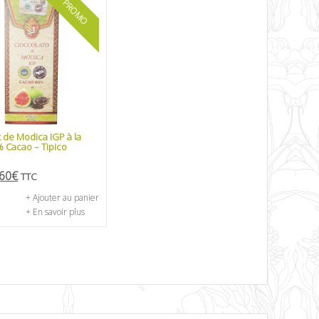
PROMO
 de Modica IGP à la
% Cacao – Tipico
,60
€
TTC
+ Ajouter au panier
+ En savoir plus