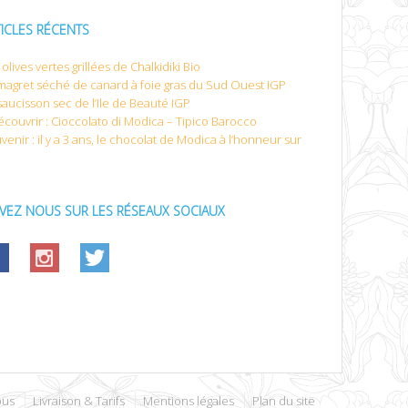
TICLES RÉCENTS
olives vertes grillées de Chalkidiki Bio
magret séché de canard à foie gras du Sud Ouest IGP
saucisson sec de l’Ile de Beauté IGP
écouvrir : Cioccolato di Modica – Tipico Barocco
venir : il y a 3 ans, le chocolat de Modica à l’honneur sur
IVEZ NOUS SUR LES RÉSEAUX SOCIAUX
ous
Livraison & Tarifs
Mentions légales
Plan du site