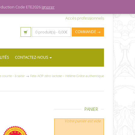
 réduction Code ETE2026
Ignorer
Accès professionnels
0 produit(s) -
0,00
€
COMMANDE →
LITÉS
CONTACTEZ-NOUS
e courte - à saisir
→
Feta AOP zéro lactose – Hélène Grèce authentique
PANIER
Votre panier est vide.