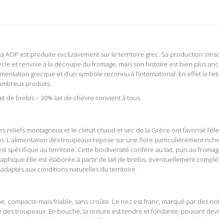
 AOP est produite exclusivement sur le territoire grec. Sa production s’insc
e siècle et renvoie à la découpe du fromage, mais son histoire est bien plus a
’alimentation grecque et d’un symbole reconnu à l’international. En effet la F
nombreux produits.
it de brebis – 30% lait de chèvre convient à tous.
 reliefs montagneux et le climat chaud et sec de la Grèce ont favorisé l’él
ns. L’alimentation des troupeaux repose sur une flore particulièrement ric
t spécifique au territoire. Cette biodiversité confère au lait, puis au fromag
aphique.Elle est élaborée à partir de lait de brebis, éventuellement complét
 adaptés aux conditions naturelles du territoire.
e, compacte mais friable, sans croûte. Le nez est franc, marqué par des not
le des troupeaux. En bouche, la texture est tendre et fondante, pouvant de