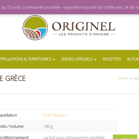
let au 15 août. Commande possible - expédition à partir du 16/08 avec 5€ de
PPELLATIONS & TERRITOIRES
SIGNES OFFICIELS
RECETTES
ACTUA
E GRÈCE
Accueil
→
Dat
pellation
AOP Manouri
oids / Volume
180 g
onditionnement
sachet sous atmosphère modifiée