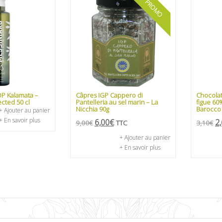
PROMO
OP Kalamata –
Câpres IGP Cappero di
Chocolat
cted 50 cl
Pantelleria au sel marin – La
figue 60
Nicchia 90g
Barocco
+ Ajouter au panier
+ En savoir plus
6,00
€
2
9,00
€
TTC
3,10
€
+ Ajouter au panier
+ En savoir plus