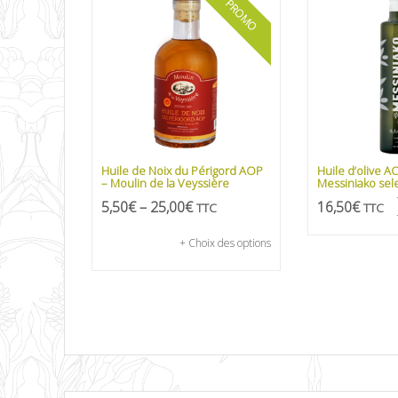
PROMO
Huile de Noix du Périgord AOP
Huile d’olive A
– Moulin de la Veyssière
Messiniako sele
5,50
€
–
25,00
€
16,50
€
TTC
TTC
+ Choix des options