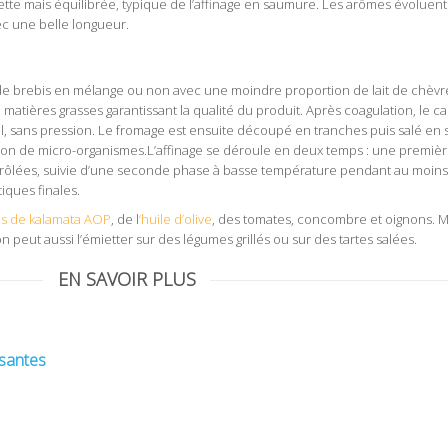
 nette mais équilibrée, typique de l’affinage en saumure. Les arômes évoluen
ec une belle longueur.
 de brebis en mélange ou non avec une moindre proportion de lait de chèvre.
tières grasses garantissant la qualité du produit. Après coagulation, le cai
, sans pression. Le fromage est ensuite découpé en tranches puis salé en 
tion de micro-organismes.L’affinage se déroule en deux temps : une premi
trôlées, suivie d’une seconde phase à basse température pendant au moins
iques finales.
es de kalamata AOP
, de l
‘huile d’olive
, des tomates, concombre et oignons. Ma
peut aussi l’émietter sur des légumes grillés ou sur des tartes salées.
EN SAVOIR PLUS
ssantes