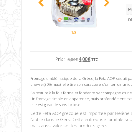
M
DD
1/3
Prix :
4,00
€
5,00
€
TTC
Fromage emblématique de la
Grèce
, la
Feta
AOP séduit par
chèvre (30% max), elle tire son caractère d’un terroir uni
Sa texture à la fois ferme et fondante s’accompagne d’une
Un fromage simple en apparence, mais profondément expr
elle est garantie sans lactose.
Cette Féta AOP grecque est importée par Hélène Dé
l'autre dans le Gers. Cette entreprise familiale sou
mais aussi valoriser les produits grecs.