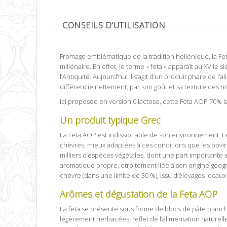
CONSEILS D'UTILISATION
Fromage emblématique de la tradition hellénique, la Feta
millénaire. En effet, le terme « feta » apparaît au XVII
l’Antiquité. Aujourd’hui il s’agit d’un produit phare de l
différencie nettement, par son goût et sa texture des 
Ici proposée en version 0 lactose, cette Feta AOP 70% la
Un produit typique Grec
La Feta AOP est indissociable de son environnement. Les
chèvres, mieux adaptées à ces conditions que les bovi
milliers d’espèces végétales, dont une part importante es
aromatique propre, étroitement liée à son origine géogr
chèvre (dans une limite de 30 %), issu d’élevages locaux
Arômes et dégustation de la Feta AOP
La feta se présente sous forme de blocs de pâte blanch
légèrement herbacées, reflet de l’alimentation naturel