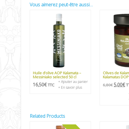
Vous aimerez peut-être aussi…
Huile d’olive AOP Kalamata –
Olives de Kalam
Messiniako selected 50 cl
Kalamatas DOP
+ Ajouter au panier
16,50
€
5,00
€
TTC
6,80
€
T
+ En savoir plus
Related Products