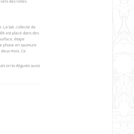
t vers des notes
 Le lait, collecté de
llé est placé dans des
surface, étape
ère phase en saumure
 deux mois. Ce
is on la déguste aussi